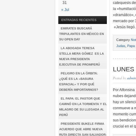
31
catequesis de
la «humillació
« Jul
«dramático», 
ENTRADAS RECIENTES
mercado por 3
«Jesús lleg
EMIRATES BUSCARÁ
TRIPULANTES EN MÉXICO EN
SU OPEN DAY
Category
Not
Judas
,
Papa 
LA ABOGADA TERESA
STELLA MERA GÓMEZ ES LA
NUEVA PRESIDENTA
EJECUTIVA DE PROMPERÚ
LUNES
PELIGRO EN LA ÓRBITA:
Posted by
admin
¿QUÉ ES LA «BASURA
ESPACIAL» Y POR QUÉ
Por Alfonsina
DEBERÍA IMPORTARNOS?
nubes dejando
EL PAPA: EL PASTOR QUE
hay un silenc
CAMINÓ EN LA TORMENTA Y EL
conmueve a mi
MILAGRO DE SU LLEGADA AL
momento cumbr
PERÚ
sus bendicion
PRESIDENTE BUKELE FIRMA
crucial en el
ACUERDO QUE ABRE NUEVA
RUTA DIRECTA SAN SALVADOR-