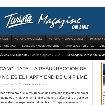
VISTAS
NOTICIAS NACIONALES
NOTICIAS INTERNACIONALES
TURISMO Y 
ASTRONÓMICO
ECOLOGÍA Y MEDIO AMBIENTE
PANTALLAZO TURÍSTICA
DIR
México en su Open Day
-
viernes, agosto 7, 2026
La Abogada Teresa Stella 
ICANO: PAPA: LA RESURRECCIÓN DE
 NO ES EL HAPPY END DE UN FILME
on abril 16, 2014 ·
Agregue un comentario
sco afirmó hoy que la resurrección de Cristo que la Iglesia celebra el
go no es el «happy end» (final feliz) de una película sino el gesto de
 se acaban las esperanzas del hombre». El papa comenzó la