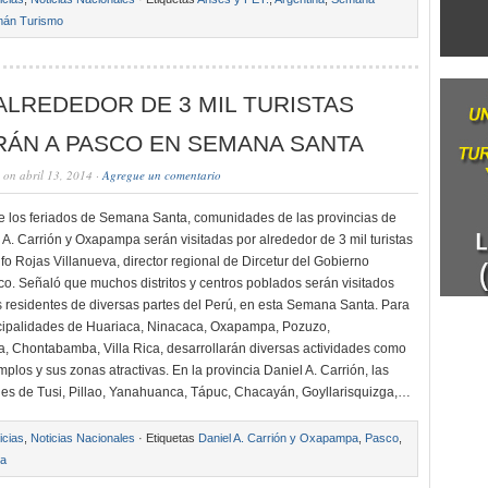
án Turismo
ALREDEDOR DE 3 MIL TURISTAS
RÁN A PASCO EN SEMANA SANTA
on abril 13, 2014 ·
Agregue un comentario
e los feriados de Semana Santa, comunidades de las provincias de
 A. Carrión y Oxapampa serán visitadas por alrededor de 3 mil turistas
fo Rojas Villanueva, director regional de Dircetur del Gobierno
o. Señaló que muchos distritos y centros poblados serán visitados
jos residentes de diversas partes del Perú, en esta Semana Santa. Para
icipalidades de Huariaca, Ninacaca, Oxapampa, Pozuzo,
Chontabamba, Villa Rica, desarrollarán diversas actividades como
emplos y sus zonas atractivas. En la provincia Daniel A. Carrión, las
es de Tusi, Pillao, Yanahuanca, Tápuc, Chacayán, Goyllarisquizga,…
icias
,
Noticias Nacionales
· Etiquetas
Daniel A. Carrión y Oxapampa
,
Pasco
,
ta