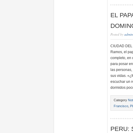
EL PAP
DOMIN
Posted by
admin
CIUDAD DEL V
Ramos, el pap
completo, en 
para posar en 
las personas,
sus vidas. «¿
escuchar un r
dormidos poco
Category
Not
Francisco
,
P
PERU: 