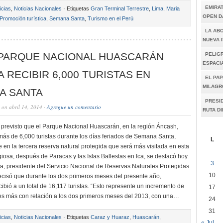
EMIRA
icias
,
Noticias Nacionales
· Etiquetas
Gran Terminal Terrestre
,
Lima
,
Maria
OPEN D
Promoción turística
,
Semana Santa
,
Turismo en el Perú
LA AB
NUEVA 
 PARQUE NACIONAL HUASCARÁN
PELIGR
ESPACI
 RECIBIR 6,000 TURISTAS EN
EL PAP
MILAGR
A SANTA
PRESI
on abril 14, 2014 ·
Agregue un comentario
RUTA D
 previsto que el Parque Nacional Huascarán, en la región Áncash,
ás de 6,000 turistas durante los días feriados de Semana Santa,
L
 en la tercera reserva natural protegida que será más visitada en esta
igiosa, después de Paracas y las Islas Ballestas en Ica, se destacó hoy.
3
 presidente del Servicio Nacional de Reservas Naturales Protegidas
10
ecisó que durante los dos primeros meses del presente año,
ibió a un total de 16,117 turistas. “Esto represente un incremento de
17
tes más con relación a los dos primeros meses del 2013, con una…
24
31
icias
,
Noticias Nacionales
· Etiquetas
Caraz y Huaraz
,
Huascarán
,
« Jul