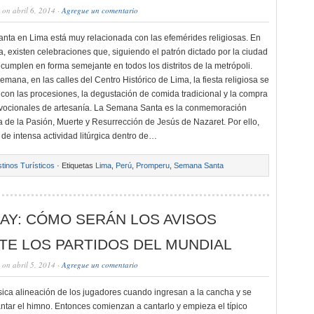
on abril 6, 2014 ·
Agregue un comentario
ta en Lima está muy relacionada con las efemérides religiosas. En
 existen celebraciones que, siguiendo el patrón dictado por la ciudad
 cumplen en forma semejante en todos los distritos de la metrópoli.
mana, en las calles del Centro Histórico de Lima, la fiesta religiosa se
on las procesiones, la degustación de comida tradicional y la compra
evocionales de artesanía. La Semana Santa es la conmemoración
na de la Pasión, Muerte y Resurrección de Jesús de Nazaret. Por ello,
 de intensa actividad litúrgica dentro de…
tinos Turísticos
· Etiquetas
Lima
,
Perú
,
Promperu
,
Semana Santa
AY: CÓMO SERÁN LOS AVISOS
TE LOS PARTIDOS DEL MUNDIAL
on abril 5, 2014 ·
Agregue un comentario
sica alineación de los jugadores cuando ingresan a la cancha y se
ntar el himno. Entonces comienzan a cantarlo y empieza el típico