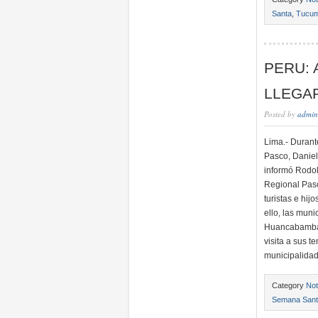
Santa
,
Tucum
PERU: 
LLEGA
Posted by
admin
Lima.- Durant
Pasco, Daniel
informó Rodol
Regional Pasc
turistas e hi
ello, las mun
Huancabamba, 
visita a sus t
municipalidad
Category
Not
Semana San