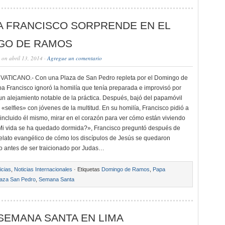
A FRANCISCO SORPRENDE EN EL
GO DE RAMOS
on abril 13, 2014 ·
Agregue un comentario
ATICANO.- Con una Plaza de San Pedro repleta por el Domingo de
a Francisco ignoró la homilía que tenía preparada e improvisó por
un alejamiento notable de la práctica. Después, bajó del papamóvil
«selfies» con jóvenes de la multitud. En su homilía, Francisco pidió a
 incluido él mismo, mirar en el corazón para ver cómo están viviendo
Mi vida se ha quedado dormida?», Francisco preguntó después de
elato evangélico de cómo los discípulos de Jesús se quedaron
 antes de ser traicionado por Judas…
icias
,
Noticias Internacionales
· Etiquetas
Domingo de Ramos
,
Papa
laza San Pedro
,
Semana Santa
SEMANA SANTA EN LIMA