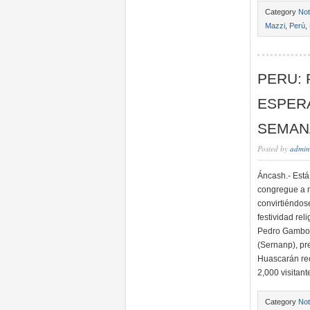
Category
Not
Mazzi
,
Perú
,
PERU:
ESPERA
SEMAN
Posted by
admin
Áncash.- Está
congregue a m
convirtiéndose
festividad rel
Pedro Gamboa,
(Sernanp), pr
Huascarán rec
2,000 visitan
Category
Not