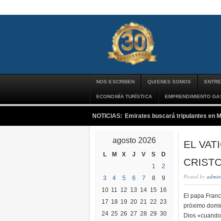
NOS ESCRIBEN
QUIENES SOMOS
ENTRE
ECONOMÍA TURÍSTICA
EMPRENDIMIENTO G
NOTICIAS:
Emirates buscará tripulantes en 
agosto 2026
EL VAT
L
M
X
J
V
S
D
CRISTO
1
2
Posted by
admin
3
4
5
6
7
8
9
10
11
12
13
14
15
16
El papa Franci
17
18
19
20
21
22
23
próximo domin
24
25
26
27
28
29
30
Dios «cuando