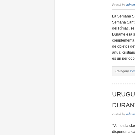
Posted by
admin
La Semana San
Semana Santa,
del Rímac, se
Durante esa se
complementa c
de objetos d
anual cristia
es un período
Category
Des
URUGU
DURAN
Posted by
admin
“Vemos la clá
disponen a ca