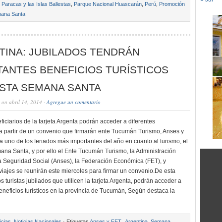
,
Paracas y las Islas Ballestas
,
Parque Nacional Huascarán
,
Perú
,
Promoción
ana Santa
TINA: JUBILADOS TENDRÁN
ANTES BENEFICIOS TURÍSTICOS
ESTA SEMANA SANTA
on abril 14, 2014 ·
Agregue un comentario
iciarios de la tarjeta Argenta podrán acceder a diferentes
 partir de un convenio que firmarán ente Tucumán Turismo, Anses y
a uno de los feriados más importantes del año en cuanto al turismo, el
mana Santa, y por ello el Ente Tucumán Turismo, la Administración
a Seguridad Social (Anses), la Federación Económica (FET), y
iajes se reunirán este miercoles para firmar un convenio.De esta
s turistas jubilados que utilicen la tarjeta Argenta, podrán acceder a
eneficios turísticos en la provincia de Tucumán, Según destaca la
icias
,
Noticias Nacionales
· Etiquetas
Anses y FET.
,
Argentina
,
Semana