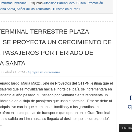
umnistas Invitados
· Etiquetas
Alfonsina Barrionuevo
,
Cusco
,
Promoción
ana Santa
,
Señor de los Temblores
,
Turismo en el Perú
TERMINAL TERRESTRE PLAZA
 SE PROYECTA UN CRECIMIENTO DE
E PASAJEROS POR FERIADO DE
A SANTA
on abril 15, 2014 ·
Agregue un comentario
feriado largo, Maria Mazzi, Jefe de Proyectos del GTTPN, estima que el
ajeros que se movilizarán hacia el norte del país, se incrementará en
specto al año pasado. “El feriado por Semana Santa representa un
derable en el flujo de pasajeros que usan el terminal. Esto se debe al
quisitivo con la que cuentan las familias y a las garantías en
 ofrecen las empresas de transporte que operan en el Gran Terminal
de su salida en Lima hasta su llegada al destino que le corresponde”.
,…
ENTRA