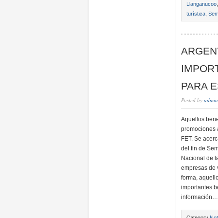
Llanganucoo
turística
,
Sem
ARGEN
IMPORT
PARA 
Posted by
admin
Aquellos benef
promociones a
FET. Se acerc
del fin de Se
Nacional de l
empresas de v
forma, aquello
importantes b
información…
Category
Not