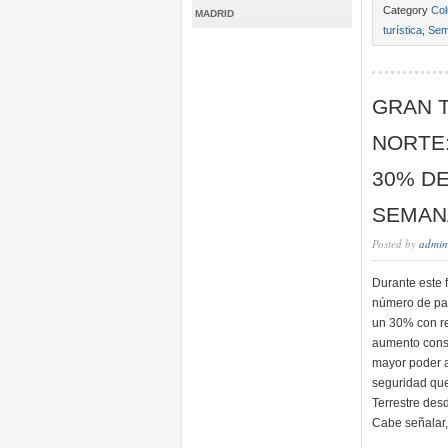
Category
Col
MADRID
turística
,
Sem
GRAN 
NORTE:
30% D
SEMAN
Posted by
admin
Durante este 
número de pas
un 30% con re
aumento consi
mayor poder ad
seguridad que
Terrestre des
Cabe señalar