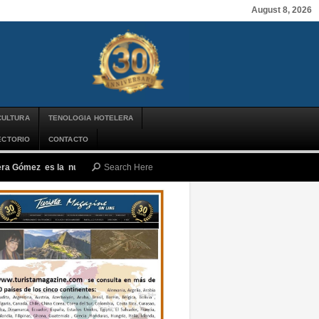
August 8, 2026
CULTURA
TENOLOGIA HOTELERA
ECTORIO
CONTACTO
Mera Gómez es la nueva presidenta ejecutiva de PROMPERÚ
-
jueves, agosto 6,