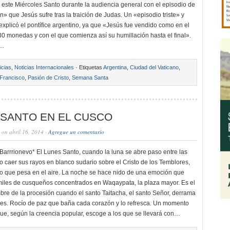
 este Miércoles Santo durante la audiencia general con el episodio de
n» que Jesús sufre tras la traición de Judas. Un «episodio triste» y
explicó el pontífice argentino, ya que «Jesús fue vendido como en el
0 monedas y con el que comienza así su humillación hasta el final».
ó…
icias
,
Noticias Internacionales
· Etiquetas
Argentina
,
Ciudad del Vaticano
,
Francisco
,
Pasión de Cristo
,
Semana Santa
 SANTO EN EL CUSCO
on abril 16, 2014 ·
Agregue un comentario
 Barrrionevo* El Lunes Santo, cuando la luna se abre paso entre las
 caer sus rayos en blanco sudario sobre el Cristo de los Temblores,
io que pesa en el aire. La noche se hace nido de una emoción que
les de cusqueños concentrados en Waqaypata, la plaza mayor. Es el
e de la procesión cuando el santo Taitacha, el santo Señor, derrama
es. Rocío de paz que baña cada corazón y lo refresca. Un momento
 que, según la creencia popular, escoge a los que se llevará con…