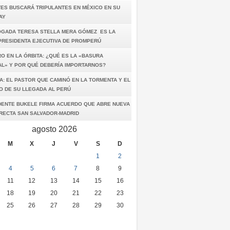
TES BUSCARÁ TRIPULANTES EN MÉXICO EN SU
AY
OGADA TERESA STELLA MERA GÓMEZ ES LA
PRESIDENTA EJECUTIVA DE PROMPERÚ
O EN LA ÓRBITA: ¿QUÉ ES LA «BASURA
AL» Y POR QUÉ DEBERÍA IMPORTARNOS?
A: EL PASTOR QUE CAMINÓ EN LA TORMENTA Y EL
O DE SU LLEGADA AL PERÚ
DENTE BUKELE FIRMA ACUERDO QUE ABRE NUEVA
IRECTA SAN SALVADOR-MADRID
agosto 2026
M
X
J
V
S
D
1
2
4
5
6
7
8
9
11
12
13
14
15
16
18
19
20
21
22
23
25
26
27
28
29
30