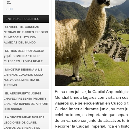
31
« Jul
ENTRADAS RECIENTES
CEVICHE DE CONCHAS
NEGRAS DE TUMBES ELEGIDO
EL MEJOR PLATO CON
ALMEJAS DEL MUNDO
DETRÁS DEL PROTOCOLO:
¿QUÉ SIGNIFICA “TENER
CLASE” EN LA VIDA REAL?
MINCETUR DESIGNA A LIZ
CHIRINOS CUADROS COMO
NUEVA VICEMINISTRA DE
TURISMO
En su mes jubilar, la Capital Arqueológi
EL AEROPUERTO JORGE
Mundial brinda lugares con visita sin c
CHÁVEZ PRESENTA PRIORITY
viajeros que se encuentran en Cusco o ti
LANE: VÍA RÁPIDA DE AIRPORT
Ciudad Imperial durante junio, su mes jub
DIMENSIONS
celebraciones, es importante que sepan 
LA OPORTUNIDAD DORADA:
de un variado conjunto de atractivos turí
LECCIONES DE CLASE,
Recorrer la Ciudad Imperial, rica en histo
CANTOS DE SIRENA Y EL