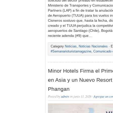
solicitud del sector privado en establec
Ministerio de Transportes y Comunicaci
Partners (LAP) a fin de tratar la anulaci
de Aeropuerto (TUUA) para los vuelos i
Cisneros sostuvo que, hasta la fecha, d
creado y el TUUA perjudica la competitiv
aeropuertos de Santiago (Chile), Bogot
reciente adenda (#9) que…
Category
Noticias
,
Noticias Nacionales
· E
#Semanarioturistamagazine
,
Comunicado d
Minor Hotels Firma el Prim
en Asia y un Nuevo Resort
Phangan
Posted by
admin
on junio 11, 2026 ·
Agregue un co