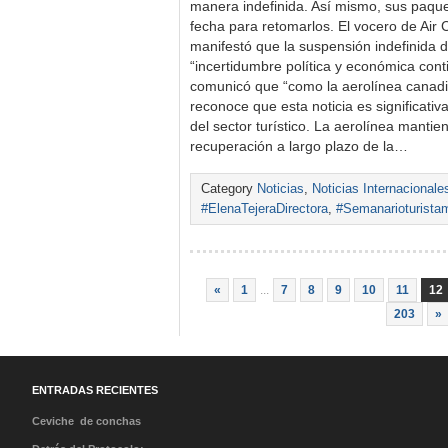
manera indefinida. Así mismo, sus paque
fecha para retomarlos. El vocero de Air 
manifestó que la suspensión indefinida 
“incertidumbre política y económica cont
comunicó que “como la aerolínea canadi
reconoce que esta noticia es significativa
del sector turístico. La aerolínea mantie
recuperación a largo plazo de la…
Category
Noticias
,
Noticias Internacionale
#ElenaTejeraDirectora
,
#Semanarioturista
«
1
...
7
8
9
10
11
12
203
»
ENTRADAS RECIENTES
Ceviche de conchas
negras de Tumbes