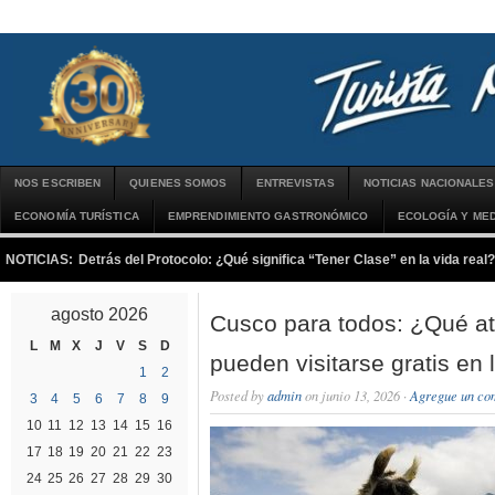
NOS ESCRIBEN
QUIENES SOMOS
ENTREVISTAS
NOTICIAS NACIONALES
ECONOMÍA TURÍSTICA
EMPRENDIMIENTO GASTRONÓMICO
ECOLOGÍA Y MED
NOTICIAS:
Detrás del Protocolo: ¿Qué significa “Tener Clase” en la vida real?
agosto 2026
Cusco para todos: ¿Qué atr
L
M
X
J
V
S
D
pueden visitarse gratis en 
1
2
Posted by
admin
on junio 13, 2026 ·
Agregue un co
3
4
5
6
7
8
9
10
11
12
13
14
15
16
17
18
19
20
21
22
23
24
25
26
27
28
29
30