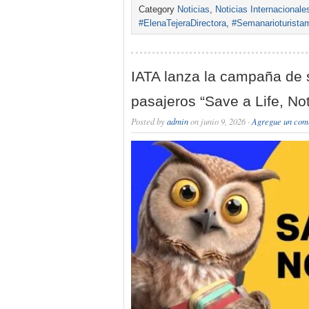
Category
Noticias
,
Noticias Internacionale
#ElenaTejeraDirectora
,
#Semanarioturista
IATA lanza la campaña de 
pasajeros “Save a Life, No
Posted by
admin
on junio 9, 2026 ·
Agregue un com