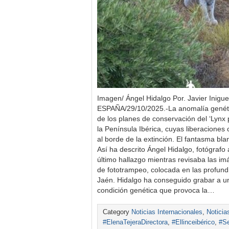
Imagen/ Ángel Hidalgo Por. Javier Inig
ESPAÑA/29/10/2025.-La anomalía genéti
de los planes de conservación del ‘Lynx 
la Península Ibérica, cuyas liberacione
al borde de la extinción. El fantasma bl
Así ha descrito Ángel Hidalgo, fotógrafo 
último hallazgo mientras revisaba las 
de fototrampeo, colocada en las profund
Jaén. Hidalgo ha conseguido grabar a un
condición genética que provoca la…
Category
Noticias Internacionales
,
Noticia
#ElenaTejeraDirectora
,
#Ellinceibérico
,
#Se