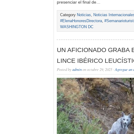
presenciar el final de…
Category
Noticias
,
Noticias Internacionale
#ElenaHonoresDirectora
,
#Semanarioturis
WASHINGTON DC
UN AFICIONADO GRABA 
LINCE IBÉRICO LEUCÍST
Posted by
admin
on octubre 29, 2025 ·
Agregue un 