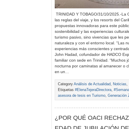
TRINIDAD Y TOBAGO/31/10/2025.-La Ge
las reglas del viaje, y los resorts del C
propuestas innovadoras para este público
sostenibilidad y las experiencias cultura
turismo pasivo, sino vivencias que les p
naturaleza y con el entorno local. “Las
experiencias más conscientes y centradas
John Hadad, cofundador de HADCO Expe
familiar con sede en Trinidad. “Muchos 
nocturna por caminatas al amanecer o c
en un…
Category
Análisis de Actualidad
,
Noticias
,
Etiquetas
#ElenaTejeraDirectora
,
#Semanar
asesora de tesis en Turismo
,
Generación 
¿POR QUÉ OACI RECHA
EDAD DE JUBILACIÓN DE