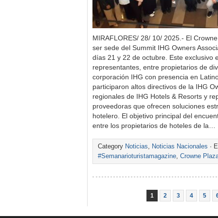
MIRAFLORES/ 28/ 10/ 2025.- El Crowne 
ser sede del Summit IHG Owners Associa
días 21 y 22 de octubre. Este exclusivo
representantes, entre propietarios de di
corporación IHG con presencia en Latin
participaron altos directivos de la IHG O
regionales de IHG Hotels & Resorts y r
proveedoras que ofrecen soluciones estr
hotelero. El objetivo principal del encuen
entre los propietarios de hoteles de la…
Category
Noticias
,
Noticias Nacionales
· E
#Semanarioturistamagazine
,
Crowne Plaz
1
2
3
4
5