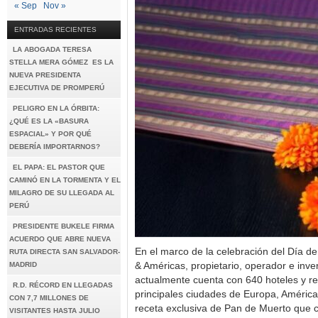
« Sep
Nov »
ENTRADAS RECIENTES
LA ABOGADA TERESA
STELLA MERA GÓMEZ ES LA
NUEVA PRESIDENTA
EJECUTIVA DE PROMPERÚ
PELIGRO EN LA ÓRBITA:
¿QUÉ ES LA «BASURA
ESPACIAL» Y POR QUÉ
DEBERÍA IMPORTARNOS?
EL PAPA: EL PASTOR QUE
CAMINÓ EN LA TORMENTA Y EL
MILAGRO DE SU LLEGADA AL
PERÚ
PRESIDENTE BUKELE FIRMA
ACUERDO QUE ABRE NUEVA
En el marco de la celebración del Día d
RUTA DIRECTA SAN SALVADOR-
MADRID
& Américas, propietario, operador e inve
actualmente cuenta con 640 hoteles y re
R.D. RÉCORD EN LLEGADAS
principales ciudades de Europa, América
CON 7,7 MILLONES DE
receta exclusiva de Pan de Muerto que 
VISITANTES HASTA JULIO