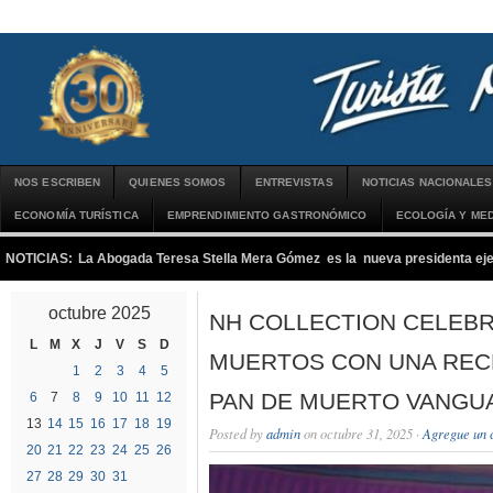
NOS ESCRIBEN
QUIENES SOMOS
ENTREVISTAS
NOTICIAS NACIONALES
ECONOMÍA TURÍSTICA
EMPRENDIMIENTO GASTRONÓMICO
ECOLOGÍA Y MED
NOTICIAS:
La Abogada Teresa Stella Mera Gómez es la nueva presidenta 
octubre 2025
NH COLLECTION CELEBRA
L
M
X
J
V
S
D
MUERTOS CON UNA RECE
1
2
3
4
5
PAN DE MUERTO VANGU
6
7
8
9
10
11
12
13
14
15
16
17
18
19
Posted by
admin
on octubre 31, 2025 ·
Agregue un 
20
21
22
23
24
25
26
27
28
29
30
31