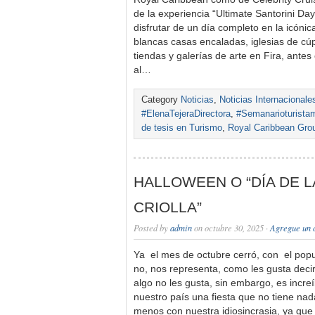
de la experiencia “Ultimate Santorini Day”
disfrutar de un día completo en la icónic
blancas casas encaladas, iglesias de cúp
tiendas y galerías de arte en Fira, antes
al…
Category
Noticias
,
Noticias Internacionale
#ElenaTejeraDirectora
,
#Semanarioturista
de tesis en Turismo
,
Royal Caribbean Gro
HALLOWEEN O “DÍA DE 
CRIOLLA”
Posted by
admin
on octubre 30, 2025 ·
Agregue un 
Ya el mes de octubre cerró, con el po
no, nos representa, como les gusta deci
algo no les gusta, sin embargo, es incr
nuestro país una fiesta que no tiene nad
menos con nuestra idiosincrasia, ya qu