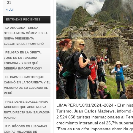
31
« Jul
ENTRADAS RECIENTES
LA ABOGADA TERESA
STELLA MERA GÓMEZ ES LA
NUEVA PRESIDENTA
EJECUTIVA DE PROMPERÚ
PELIGRO EN LA ÓRBITA:
¿QUÉ ES LA «BASURA
ESPACIAL» Y POR QUÉ
DEBERÍA IMPORTARNOS?
EL PAPA: EL PASTOR QUE
CAMINÓ EN LA TORMENTA Y EL
MILAGRO DE SU LLEGADA AL
PERÚ
PRESIDENTE BUKELE FIRMA
LIMA/PERU/10/01/2024.-2024.- El minist
ACUERDO QUE ABRE NUEVA
Turismo, Juan Carlos Mathews, informó 
RUTA DIRECTA SAN SALVADOR-
2 524 658 turistas internacionales al Pe
MADRID
crecimiento interanual del 25,7% supera
R.D. RÉCORD EN LLEGADAS
“Esta es una cifra importante obtenida gr
CON 7,7 MILLONES DE