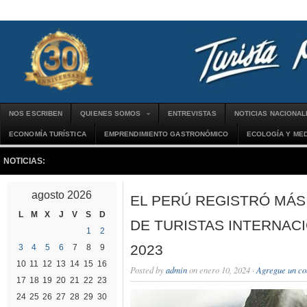
NOS ESCRIBEN
QUIENES SOMOS
ENTREVISTAS
NOTICIAS NACIONA
ECONOMÍA TURÍSTICA
EMPRENDIMIENTO GASTRONÓMICO
ECOLOGÍA Y MED
NOTICIAS:
La Abo
agosto 2026
EL PERÚ REGISTRÓ MÁS 
L
M
X
J
V
S
D
DE TURISTAS INTERNAC
1
2
2023
3
4
5
6
7
8
9
10
11
12
13
14
15
16
Posted by
admin
on enero 10, 2024 ·
Agregue un co
17
18
19
20
21
22
23
24
25
26
27
28
29
30