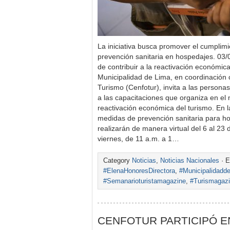
La iniciativa busca promover el cumplim
prevención sanitaria en hospedajes. 03/
de contribuir a la reactivación económica 
Municipalidad de Lima, en coordinación
Turismo (Cenfotur), invita a las personas
a las capacitaciones que organiza en el
reactivación económica del turismo. En 
medidas de prevención sanitaria para h
realizarán de manera virtual del 6 al 23
viernes, de 11 a.m. a 1…
Category
Noticias
,
Noticias Nacionales
· E
#ElenaHonoresDirectora
,
#Municipalidadd
#Semanarioturistamagazine
,
#Turismagaz
CENFOTUR PARTICIPÓ EN