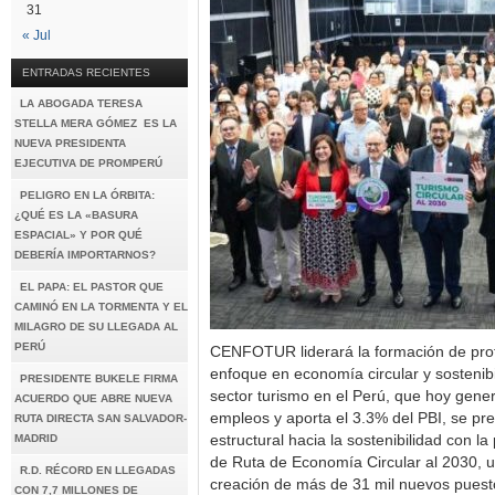
31
« Jul
ENTRADAS RECIENTES
LA ABOGADA TERESA
STELLA MERA GÓMEZ ES LA
NUEVA PRESIDENTA
EJECUTIVA DE PROMPERÚ
PELIGRO EN LA ÓRBITA:
¿QUÉ ES LA «BASURA
ESPACIAL» Y POR QUÉ
DEBERÍA IMPORTARNOS?
EL PAPA: EL PASTOR QUE
CAMINÓ EN LA TORMENTA Y EL
MILAGRO DE SU LLEGADA AL
PERÚ
CENFOTUR liderará la formación de prof
enfoque en economía circular y sostenib
PRESIDENTE BUKELE FIRMA
sector turismo en el Perú, que hoy gene
ACUERDO QUE ABRE NUEVA
empleos y aporta el 3.3% del PBI, se pr
RUTA DIRECTA SAN SALVADOR-
MADRID
estructural hacia la sostenibilidad con la
de Ruta de Economía Circular al 2030, u
R.D. RÉCORD EN LLEGADAS
creación de más de 31 mil nuevos puesto
CON 7,7 MILLONES DE