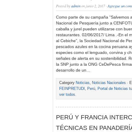
Posted by
admin
on junio 2, 2017 ·
Agregue un com
Como parte de su campaña “Salvemos al
Nacional de Pesquería junto a CENFOTU
caballa y jurel pueden utilizarse con bue
restaurantes. 02/06/2017/ Lima .-En el
al Cebiche”, la Sociedad Nacional de Pe
pescados azules en la cocina peruana ay
especies como el lenguado, corvina y chi
señales de alerta en su sostenibilidad
la SNP junto a la ONG CeDePesca firmar
desarrollo de un…
Category
Noticias
,
Noticias Nacionales
· E
FEINPRETUDI
,
Perú
,
Portal de Noticias 
ver todos.
PERÚ Y FRANCIA INTER
TÉCNICAS EN PANADERÍ