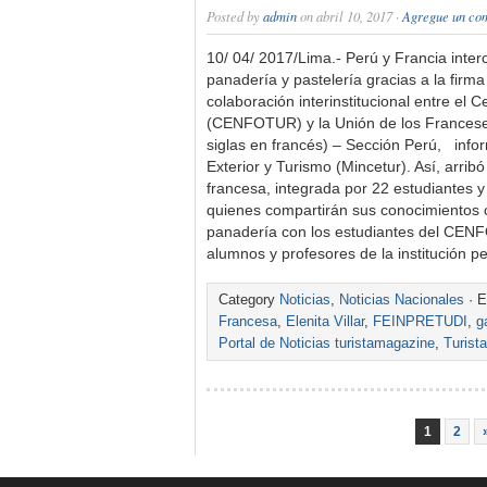
Posted by
admin
on abril 10, 2017 ·
Agregue un co
10/ 04/ 2017/Lima.- Perú y Francia inte
panadería y pastelería gracias a la fir
colaboración interinstitucional entre el
(CENFOTUR) y la Unión de los Franceses
siglas en francés) – Sección Perú, info
Exterior y Turismo (Mincetur). Así, arrib
francesa, integrada por 22 estudiantes 
quienes compartirán sus conocimientos c
panadería con los estudiantes del CEN
alumnos y profesores de la institución 
Category
Noticias
,
Noticias Nacionales
· E
Francesa
,
Elenita Villar
,
FEINPRETUDI
,
g
Portal de Noticias turistamagazine
,
Turist
1
2