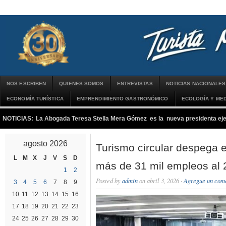
NOS ESCRIBEN
QUIENES SOMOS
ENTREVISTAS
NOTICIAS NACIONALES
ECONOMÍA TURÍSTICA
EMPRENDIMIENTO GASTRONÓMICO
ECOLOGÍA Y MED
NOTICIAS:
La Abogada Teresa Stella Mera Gómez es la nueva presidenta 
agosto 2026
Turismo circular despega 
L
M
X
J
V
S
D
más de 31 mil empleos al
1
2
Posted by
admin
on abril 3, 2026 ·
Agregue un com
3
4
5
6
7
8
9
10
11
12
13
14
15
16
17
18
19
20
21
22
23
24
25
26
27
28
29
30