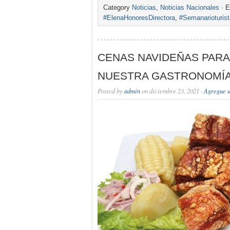
Category
Noticias
,
Noticias Nacionales
· E
#ElenaHonoresDirectora
,
#Semanarioturis
CENAS NAVIDEÑAS PAR
NUESTRA GASTRONOMÍA
Posted by
admin
on diciembre 23, 2021 ·
Agregue u