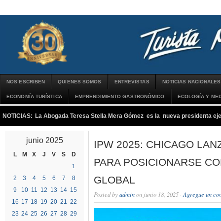
NOS ESCRIBEN
QUIENES SOMOS
ENTREVISTAS
NOTICIAS NACIONALES
ECONOMÍA TURÍSTICA
EMPRENDIMIENTO GASTRONÓMICO
ECOLOGÍA Y MED
NOTICIAS:
La Abogada Teresa Stella Mera Gómez es la nueva presidenta 
junio 2025
IPW 2025: CHICAGO LA
L
M
X
J
V
S
D
PARA POSICIONARSE C
1
GLOBAL
2
3
4
5
6
7
8
9
10
11
12
13
14
15
Posted by
admin
on junio 18, 2025 ·
Agregue un co
16
17
18
19
20
21
22
23
24
25
26
27
28
29