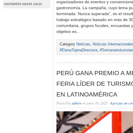
organizadores de eventos y convenciones
VISITANTES HASTA JULIO
gastronomía. La campaña, cuyo lema p
terminada. Nunca superada”, es el resu
trabajo estratégico basado en más de 3
comunitaria, grupos focales, encuestas y
objetivo es…
Category
Noticias
,
Noticias Internacionale
#ElenaTejeraDirectora
,
#Semanarioturista
PERÚ GANA PREMIO A M
FERIA LÍDER DE TURIS
EN LATINOAMÉRICA
Posted by
admin
on junio 18, 2025 ·
Agregue un co