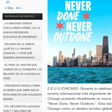
30
« May
Jul »
ENTRADAS RECIENTES
LA ABOGADA TERESA
STELLA MERA GÓMEZ ES LA
NUEVA PRESIDENTA
EJECUTIVA DE PROMPERÚ
PELIGRO EN LA ÓRBITA:
¿QUÉ ES LA «BASURA
ESPACIAL» Y POR QUÉ
DEBERÍA IMPORTARNOS?
EL PAPA: EL PASTOR QUE
CAMINÓ EN LA TORMENTA Y EL
MILAGRO DE SU LLEGADA AL
PERÚ
PRESIDENTE BUKELE FIRMA
E.E.U.U./CHICAGO.-Durante la celebraci
ACUERDO QUE ABRE NUEVA
turismo internacional más importante d
RUTA DIRECTA SAN SALVADOR-
Chicago presentó oficialmente su nueva
MADRID
“Never Done. Never Outdone.”. Esta inici
R.D. RÉCORD EN LLEGADAS
Chicago como un destino turístico global
CON 7,7 MILLONES DE