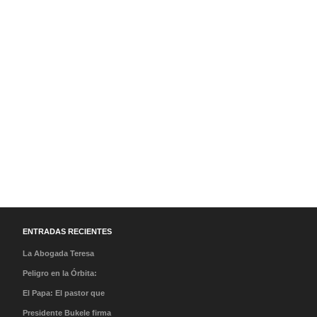
ENTRADAS RECIENTES
La Abogada Teresa
Stella Mera Gómez es la
Peligro en la Órbita:
nueva presidenta
¿Qué es la «Basura
El Papa: El pastor que
ejecutiva de PROMPERÚ
Espacial» y por qué
caminó en la tormenta y
Presidente Bukele firma