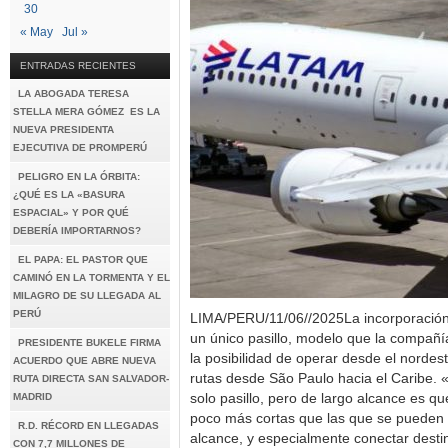
30
« May
Jul »
ENTRADAS RECIENTES
LA ABOGADA TERESA
STELLA MERA GÓMEZ ES LA
NUEVA PRESIDENTA
EJECUTIVA DE PROMPERÚ
PELIGRO EN LA ÓRBITA:
¿QUÉ ES LA «BASURA
ESPACIAL» Y POR QUÉ
DEBERÍA IMPORTARNOS?
EL PAPA: EL PASTOR QUE
CAMINÓ EN LA TORMENTA Y EL
MILAGRO DE SU LLEGADA AL
PERÚ
LIMA/PERU/11/06//2025La incorporación
un único pasillo, modelo que la compañía
PRESIDENTE BUKELE FIRMA
la posibilidad de operar desde el nordes
ACUERDO QUE ABRE NUEVA
rutas desde São Paulo hacia el Caribe. 
RUTA DIRECTA SAN SALVADOR-
MADRID
solo pasillo, pero de largo alcance es qu
poco más cortas que las que se pueden 
R.D. RÉCORD EN LLEGADAS
alcance, y especialmente conectar dest
CON 7,7 MILLONES DE