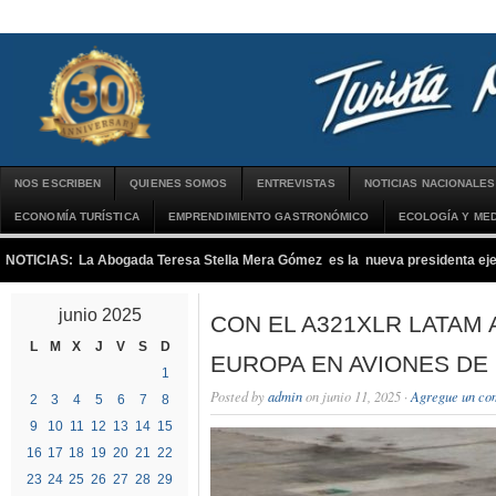
NOS ESCRIBEN
QUIENES SOMOS
ENTREVISTAS
NOTICIAS NACIONALES
ECONOMÍA TURÍSTICA
EMPRENDIMIENTO GASTRONÓMICO
ECOLOGÍA Y MED
NOTICIAS:
La Abogada Teresa Stella Mera Gómez es la nueva presidenta 
junio 2025
CON EL A321XLR LATAM 
L
M
X
J
V
S
D
EUROPA EN AVIONES DE 
1
Posted by
admin
on junio 11, 2025 ·
Agregue un co
2
3
4
5
6
7
8
9
10
11
12
13
14
15
16
17
18
19
20
21
22
23
24
25
26
27
28
29