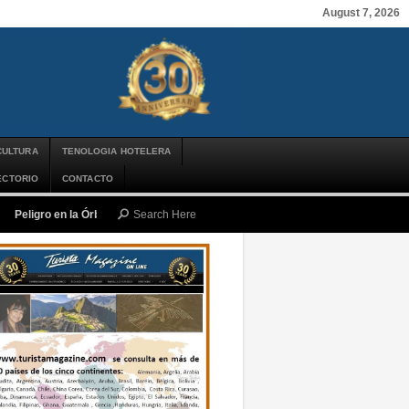
August 7, 2026
CULTURA
TENOLOGIA HOTELERA
ECTORIO
CONTACTO
Peligro en la Órbita: ¿Qué es la «Basura Espacial» y por qué debería impor