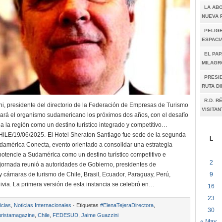
LA AB
NUEVA 
PELIGR
ESPACI
EL PAP
MILAGR
PRESI
RUTA D
R.D. R
i, presidente del directorio de la Federación de Empresas de Turismo
VISITAN
erará el organismo sudamericano los próximos dos años, con el desafío
 a la región como un destino turístico integrado y competitivo…
LE/19/06/2025.-El Hotel Sheraton Santiago fue sede de la segunda
L
damérica Conecta, evento orientado a consolidar una estrategia
potencie a Sudamérica como un destino turístico competitivo e
2
 jornada reunió a autoridades de Gobierno, presidentes de
9
y cámaras de turismo de Chile, Brasil, Ecuador, Paraguay, Perú,
ivia. La primera versión de esta instancia se celebró en…
16
23
icias
,
Noticias Internacionales
· Etiquetas
#ElenaTejeraDirectora
,
30
ristamagazine
,
Chile
,
FEDESUD
,
Jaime Guazzini
« May