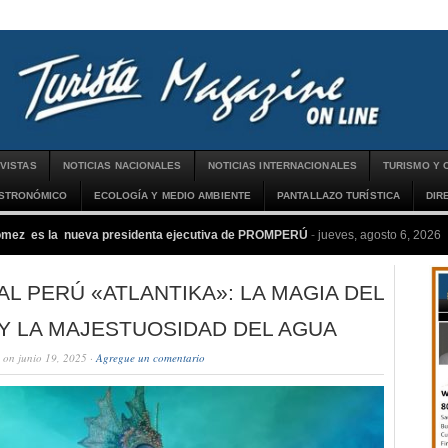
VISTAS
NOTICIAS NACIONALES
NOTICIAS INTERNACIONALES
TURISMO Y 
ASTRONÓMICO
ECOLOGÍA Y MEDIO AMBIENTE
PANTALLAZO TURÍSTICA
DIR
ómez es la nueva presidenta ejecutiva de PROMPERÚ
-
jueves, agosto 6, 2026
AL PERÚ «ATLANTIKA»: LA MAGIA DEL
Y LA MAJESTUOSIDAD DEL AGUA
on junio 19, 2025 ·
Agregue un comentario