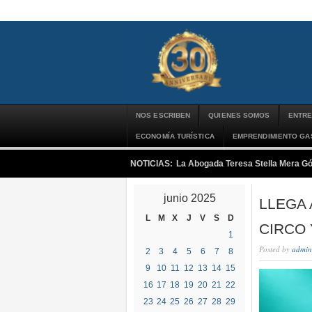
NOS ESCRIBEN
QUIENES SOMOS
ENTRE
ECONOMÍA TURÍSTICA
EMPRENDIMIENTO G
NOTICIAS:
La Abogada Teresa Stella Mera G
junio 2025
LLEGA 
L
M
X
J
V
S
D
CIRCO 
1
Posted by
admin
2
3
4
5
6
7
8
9
10
11
12
13
14
15
16
17
18
19
20
21
22
23
24
25
26
27
28
29