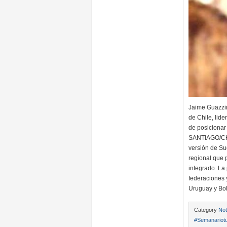
Jaime Guazzin
de Chile, lid
de posicionar
SANTIAGO/CHI
versión de Su
regional que 
integrado. La
federaciones 
Uruguay y Bol
Category
Not
#Semanariotu