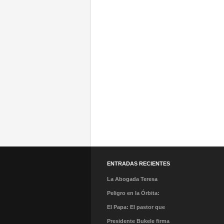
ENTRADAS RECIENTES
La Abogada Teresa
Stella Mera Gómez es la
Peligro en la Órbita:
nueva presidenta
¿Qué es la «Basura
El Papa: El pastor que
ejecutiva de PROMPERÚ
Espacial» y por qué
caminó en la tormenta y
Presidente Bukele firma