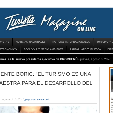
VISTAS
NOTICIAS NACIONALES
NOTICIAS INTERNACIONALES
TURISMO Y 
ASTRONÓMICO
ECOLOGÍA Y MEDIO AMBIENTE
PANTALLAZO TURÍSTICA
DIR
ómez es la nueva presidenta ejecutiva de PROMPERÚ
-
jueves, agosto 6, 2026
ENTE BORIC: “EL TURISMO ES UNA
AESTRA PARA EL DESARROLLO DEL
on junio 3, 2025 ·
Agregue un comentario