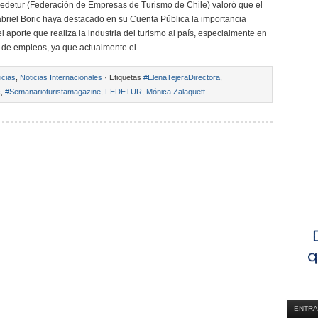
Fedetur (Federación de Empresas de Turismo de Chile) valoró que el
briel Boric haya destacado en su Cuenta Pública la importancia
el aporte que realiza la industria del turismo al país, especialmente en
 de empleos, ya que actualmente el…
icias
,
Noticias Internacionales
· Etiquetas
#ElenaTejeraDirectora
,
c
,
#Semanarioturistamagazine
,
FEDETUR
,
Mónica Zalaquett
ENTRA