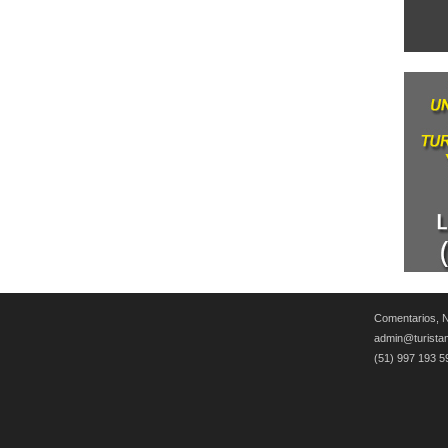
Comentarios, N
admin@turista
(51) 997 193 5