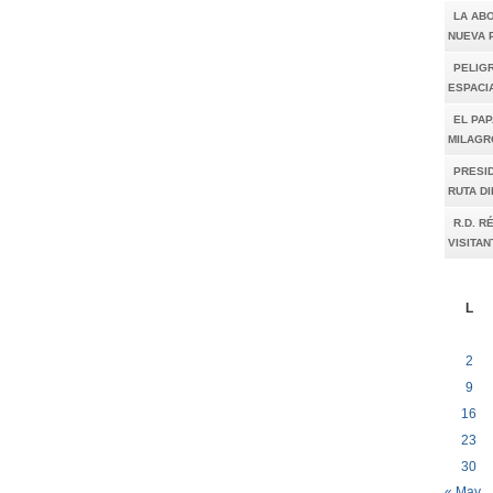
LA AB
NUEVA 
PELIGR
ESPACI
EL PAP
MILAGR
PRESI
RUTA D
R.D. R
VISITAN
L
2
9
16
23
30
« May