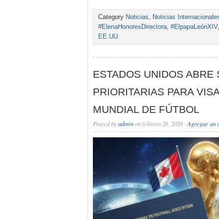
Category
Noticias
,
Noticias Internacionale
#ElenaHonoresDirectora
,
#ElpapaLeónXIV
EE.UU.
ESTADOS UNIDOS ABRE 
PRIORITARIAS PARA VIS
MUNDIAL DE FÚTBOL
Posted by
admin
on febrero 26, 2026 ·
Agregue un 