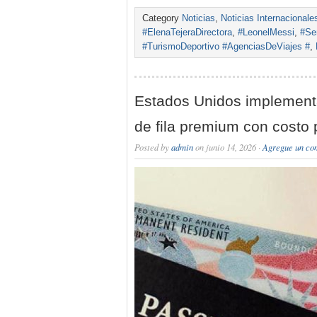
Category
Noticias
,
Noticias Internacionale
#ElenaTejeraDirectora
,
#LeonelMessi
,
#Se
#TurismoDeportivo #AgenciasDeViajes #
,
Estados Unidos implement
de fila premium con costo 
Posted by
admin
on junio 14, 2026 ·
Agregue un co