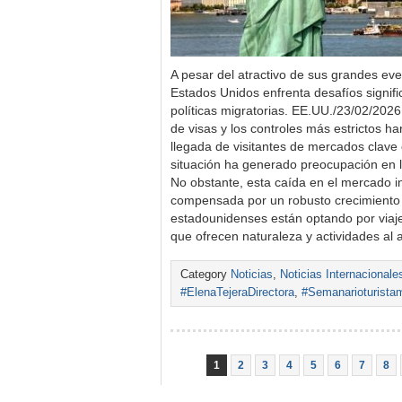
A pesar del atractivo de sus grandes even
Estados Unidos enfrenta desafíos signifi
políticas migratorias. EE.UU./23/02/202
de visas y los controles más estrictos h
llegada de visitantes de mercados clave
situación ha generado preocupación en l
No obstante, esta caída en el mercado i
compensada por un robusto crecimiento d
estadounidenses están optando por viaje
que ofrecen naturaleza y actividades al 
Category
Noticias
,
Noticias Internacionale
#ElenaTejeraDirectora
,
#Semanarioturista
1
2
3
4
5
6
7
8