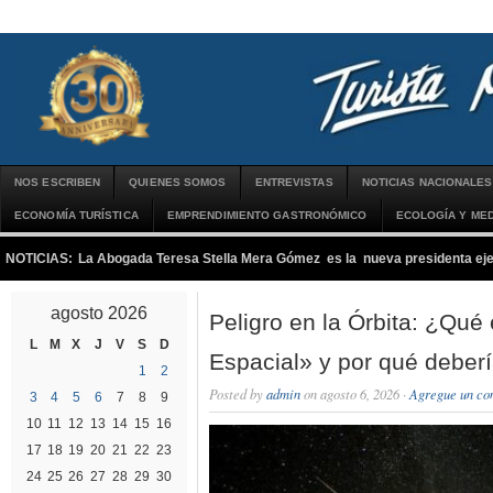
NOS ESCRIBEN
QUIENES SOMOS
ENTREVISTAS
NOTICIAS NACIONALES
ECONOMÍA TURÍSTICA
EMPRENDIMIENTO GASTRONÓMICO
ECOLOGÍA Y MED
NOTICIAS:
La Abogada Teresa Stella Mera Gómez es la nueva presidenta 
agosto 2026
Peligro en la Órbita: ¿Qué
L
M
X
J
V
S
D
Espacial» y por qué deber
1
2
Posted by
admin
on agosto 6, 2026 ·
Agregue un co
3
4
5
6
7
8
9
10
11
12
13
14
15
16
17
18
19
20
21
22
23
24
25
26
27
28
29
30