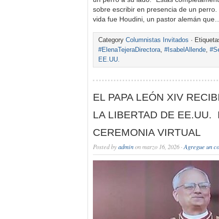
sobre escribir en presencia de un perro.
vida fue Houdini, un pastor alemán que
Category
Columnistas Invitados
· Etiquet
#ElenaTejeraDirectora
,
#IsabelAllende
,
#S
EE.UU.
EL PAPA LEÓN XIV RECI
LA LIBERTAD DE EE.UU.
CEREMONIA VIRTUAL
Posted by
admin
on marzo 16, 2026 ·
Agregue un c