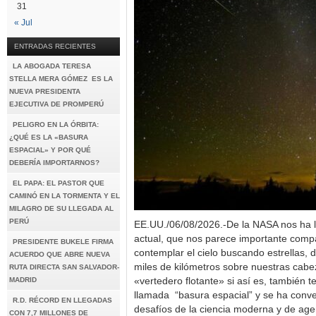
31
« Jul
ENTRADAS RECIENTES
LA ABOGADA TERESA
STELLA MERA GÓMEZ ES LA
NUEVA PRESIDENTA
EJECUTIVA DE PROMPERÚ
PELIGRO EN LA ÓRBITA:
¿QUÉ ES LA «BASURA
ESPACIAL» Y POR QUÉ
DEBERÍA IMPORTARNOS?
EL PAPA: EL PASTOR QUE
CAMINÓ EN LA TORMENTA Y EL
MILAGRO DE SU LLEGADA AL
PERÚ
EE.UU./06/08/2026.-De la NASA nos ha 
actual, que nos parece importante compar
PRESIDENTE BUKELE FIRMA
contemplar el cielo buscando estrellas, 
ACUERDO QUE ABRE NUEVA
miles de kilómetros sobre nuestras cab
RUTA DIRECTA SAN SALVADOR-
MADRID
«vertedero flotante» si así es, también 
llamada “basura espacial” y se ha conv
R.D. RÉCORD EN LLEGADAS
desafíos de la ciencia moderna y de ag
CON 7,7 MILLONES DE