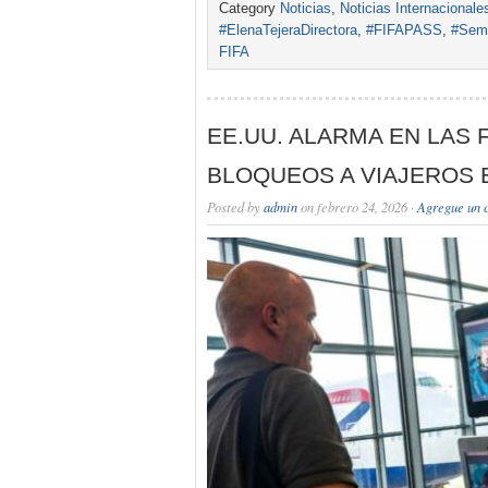
Category
Noticias
,
Noticias Internacionale
#ElenaTejeraDirectora
,
#FIFAPASS
,
#Sema
FIFA
EE.UU. ALARMA EN LAS
BLOQUEOS A VIAJEROS
Posted by
admin
on febrero 24, 2026 ·
Agregue un 