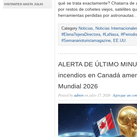
qué se trata exactamente? Chatarra de 
VISITANTES HASTA JULIO
por restos de cohetes viejos, satélites q
herramientas perdidas por astronautas
Category
Noticias
,
Noticias Internacionale
#ElenaTejeraDirectora
,
#LaNasa
,
#Periodi
#Semanarioturistamagazine
,
EE.UU.
ALERTA DE ÚLTIMO MINUT
incendios en Canadá amena
Mundial 2026
Posted by
admin
on julio 17, 2026 ·
Agregue un co