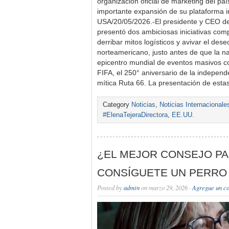
organización oficial de marketing del p
importante expansión de su plataforma in
USA/20/05/2026.-El presidente y CEO de 
presentó dos ambiciosas iniciativas co
derribar mitos logísticos y avivar el deseo
norteamericano, justo antes de que la na
epicentro mundial de eventos masivos c
FIFA, el 250° aniversario de la independe
mítica Ruta 66. La presentación de esta
Category
Noticias
,
Noticias Internacionale
#ElenaTejeraDirectora
,
EE.UU.
¿EL MEJOR CONSEJO PA
CONSÍGUETE UN PERRO
Posted by
admin
on marzo 29, 2026 ·
Agregue un c