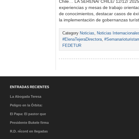
Chile… LA SERENA/ CHILE/ 12/12/ 2025
experiencias y mesas de trabajo orienta
de conocimientos, destacar casos de éxi
la implementación de gobernanzas turíst
Category
Noticias
,
Noticias Internacionale
#ElenaTejeraDirectora
,
#Semanarioturista
FEDETUR
ENTRADAS RECIENTES
La Abogada Teresa
Stella Mera Gómez es la
Peligro en la Órbita:
nueva presidenta
¿Qué es la «Basura
El Papa: El pastor que
ejecutiva de PROMPERÚ
Espacial» y por qué
caminó en la tormenta y
Presidente Bukele firma
debería importarnos?
el milagro de su llegada
acuerdo que abre nueva
R.D. récord en llegadas
al Perú
ruta directa San
con 7,7 millones de