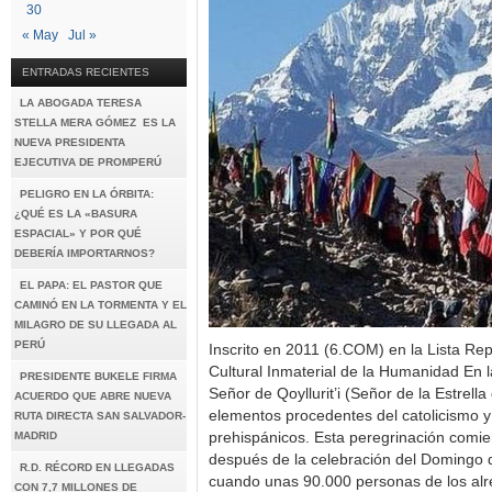
30
« May
Jul »
ENTRADAS RECIENTES
LA ABOGADA TERESA
STELLA MERA GÓMEZ ES LA
NUEVA PRESIDENTA
EJECUTIVA DE PROMPERÚ
PELIGRO EN LA ÓRBITA:
¿QUÉ ES LA «BASURA
ESPACIAL» Y POR QUÉ
DEBERÍA IMPORTARNOS?
EL PAPA: EL PASTOR QUE
CAMINÓ EN LA TORMENTA Y EL
MILAGRO DE SU LLEGADA AL
PERÚ
Inscrito en 2011 (6.COM) en la Lista Rep
Cultural Inmaterial de la Humanidad En l
PRESIDENTE BUKELE FIRMA
Señor de Qoyllurit’i (Señor de la Estrell
ACUERDO QUE ABRE NUEVA
elementos procedentes del catolicismo y 
RUTA DIRECTA SAN SALVADOR-
MADRID
prehispánicos. Esta peregrinación comi
después de la celebración del Domingo 
R.D. RÉCORD EN LLEGADAS
cuando unas 90.000 personas de los al
CON 7,7 MILLONES DE