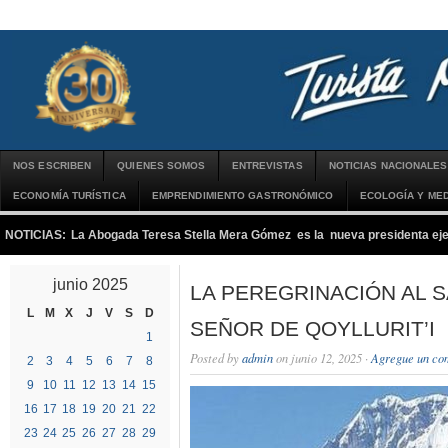
NOS ESCRIBEN
QUIENES SOMOS
ENTREVISTAS
NOTICIAS NACIONALES
ECONOMÍA TURÍSTICA
EMPRENDIMIENTO GASTRONÓMICO
ECOLOGÍA Y MED
NOTICIAS:
La Abogada Teresa Stella Mera Gómez es la nueva presidenta 
junio 2025
LA PEREGRINACIÓN AL 
L
M
X
J
V
S
D
SEÑOR DE QOYLLURIT’I
1
Posted by
admin
on junio 12, 2025 ·
Agregue un co
2
3
4
5
6
7
8
9
10
11
12
13
14
15
16
17
18
19
20
21
22
23
24
25
26
27
28
29