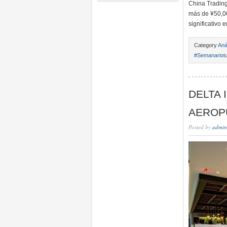
China Trading
más de ¥50,00
significativo
Category
Aná
#Semanariotu
DELTA 
AEROP
Posted by
admin