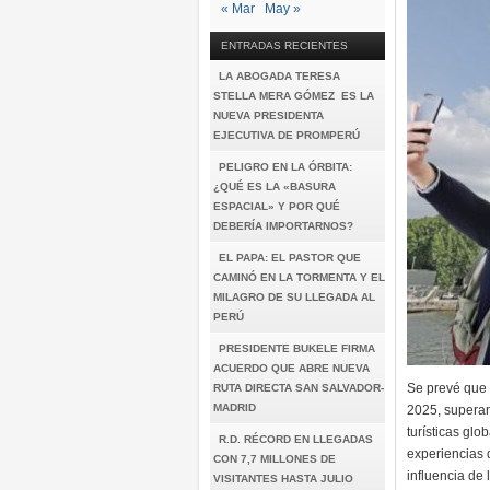
« Mar
May »
ENTRADAS RECIENTES
LA ABOGADA TERESA
STELLA MERA GÓMEZ ES LA
NUEVA PRESIDENTA
EJECUTIVA DE PROMPERÚ
PELIGRO EN LA ÓRBITA:
¿QUÉ ES LA «BASURA
ESPACIAL» Y POR QUÉ
DEBERÍA IMPORTARNOS?
EL PAPA: EL PASTOR QUE
CAMINÓ EN LA TORMENTA Y EL
MILAGRO DE SU LLEGADA AL
PERÚ
PRESIDENTE BUKELE FIRMA
ACUERDO QUE ABRE NUEVA
Se prevé que 
RUTA DIRECTA SAN SALVADOR-
MADRID
2025, superan
turísticas gl
R.D. RÉCORD EN LLEGADAS
experiencias 
CON 7,7 MILLONES DE
influencia de 
VISITANTES HASTA JULIO