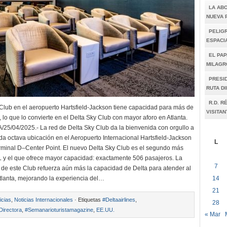
LA AB
NUEVA 
PELIGR
ESPACI
EL PAP
MILAGR
PRESI
RUTA D
R.D. R
Club en el aeropuerto Hartsfield-Jackson tiene capacidad para más de
VISITAN
 lo que lo convierte en el Delta Sky Club con mayor aforo en Atlanta.
5/04/2025.- La red de Delta Sky Club da la bienvenida con orgullo a
da octava ubicación en el Aeropuerto Internacional Hartsfield-Jackson
L
erminal D–Center Point. El nuevo Delta Sky Club es el segundo más
 y el que ofrece mayor capacidad: exactamente 506 pasajeros. La
7
 de este Club refuerza aún más la capacidad de Delta para atender al
14
lanta, mejorando la experiencia del…
21
icias
,
Noticias Internacionales
· Etiquetas
#Deltaairlines
,
28
Directora
,
#Semanarioturistamagazine
,
EE.UU.
« Mar