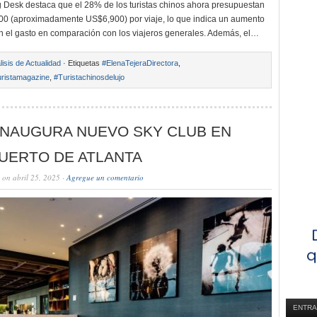
 Desk destaca que el 28% de los turistas chinos ahora presupuestan
0 (aproximadamente US$6,900) por viaje, lo que indica un aumento
 en el gasto en comparación con los viajeros generales. Además, el…
lisis de Actualidad
· Etiquetas
#ElenaTejeraDirectora
,
ristamagazine
,
#Turistachinosdelujo
INAUGURA NUEVO SKY CLUB EN
UERTO DE ATLANTA
on abril 25, 2025 ·
Agregue un comentario
ENTRA