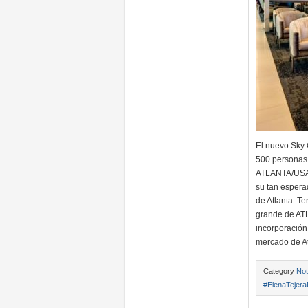
El nuevo Sky 
500 personas,
ATLANTA/USA/2
su tan espera
de Atlanta: T
grande de ATL
incorporación
mercado de At
Category
Not
#ElenaTejera