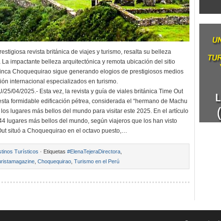
restigiosa revista británica de viajes y turismo, resalta su belleza
 La impactante belleza arquitectónica y remota ubicación del sitio
inca Choquequirao sigue generando elogios de prestigiosos medios
ón internacional especializados en turismo.
/04/2025.- Esta vez, la revista y guía de viales británica Time Out
esta formidable edificación pétrea, considerada el “hermano de Machu
 los lugares más bellos del mundo para visitar este 2025. En el artículo
s 44 lugares más bellos del mundo, según viajeros que los han visto
Out situó a Choquequirao en el octavo puesto,…
tinos Turísticos
· Etiquetas
#ElenaTejeraDirectora
,
ristamagazine
,
Choquequirao
,
Turismo en el Perú