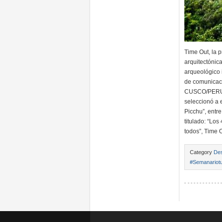
Time Out, la p
arquitectónica
arqueológico 
de comunicaci
CUSCO/PERU/25
seleccionó a 
Picchu”, entre
titulado: “Lo
todos”, Time 
Category
Des
#Semanariotu