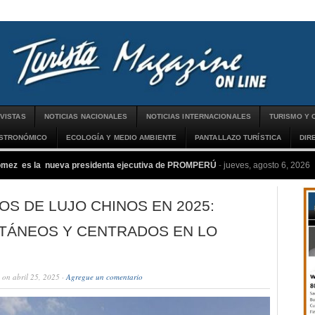
VISTAS
NOTICIAS NACIONALES
NOTICIAS INTERNACIONALES
TURISMO Y 
ASTRONÓMICO
ECOLOGÍA Y MEDIO AMBIENTE
PANTALLAZO TURÍSTICA
DIR
ómez es la nueva presidenta ejecutiva de PROMPERÚ
-
jueves, agosto 6, 2026
OS DE LUJO CHINOS EN 2025:
TÁNEOS Y CENTRADOS EN LO
L
on abril 25, 2025 ·
Agregue un comentario