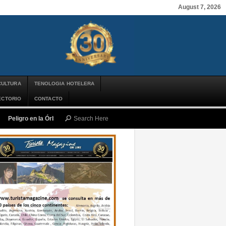
August 7, 2026
CULTURA
TENOLOGIA HOTELERA
ECTORIO
CONTACTO
Peligro en la Órbita: ¿Qué es la «Basura Espacial» y por qué debería impor