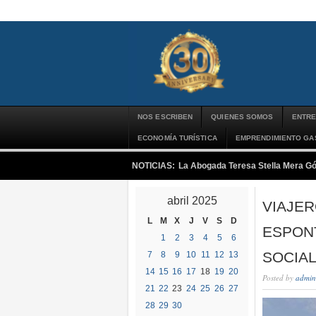
NOS ESCRIBEN
QUIENES SOMOS
ENTRE
ECONOMÍA TURÍSTICA
EMPRENDIMIENTO G
NOTICIAS:
La Abogada Teresa Stella Mera G
abril 2025
VIAJER
L
M
X
J
V
S
D
ESPON
1
2
3
4
5
6
SOCIA
7
8
9
10
11
12
13
14
15
16
17
18
19
20
Posted by
admin
21
22
23
24
25
26
27
28
29
30