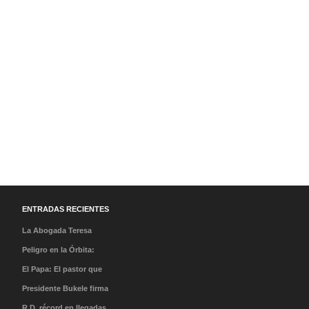
ENTRADAS RECIENTES
La Abogada Teresa
Stella Mera Gómez es la
Peligro en la Órbita:
nueva presidenta
¿Qué es la «Basura
El Papa: El pastor que
ejecutiva de PROMPERÚ
Espacial» y por qué
caminó en la tormenta y
Presidente Bukele firma
debería importarnos?
el milagro de su llegada
acuerdo que abre nueva
R.D. récord en llegadas