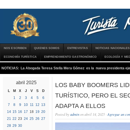
NOS ESCRIBEN
QUIENES SOMOS
ENTREVISTAS
NOTICIAS NACIONALES
ECONOMÍA TURÍSTICA
EMPRENDIMIENTO GASTRONÓMICO
ECOLOGÍA Y MED
NOTICIAS:
La Abogada Teresa Stella Mera Gómez es la nueva presidenta 
abril 2025
LOS BABY BOOMERS LID
L
M
X
J
V
S
D
TURÍSTICO, PERO EL SE
1
2
3
4
5
6
ADAPTA A ELLOS
7
8
9
10
11
12
13
14
15
16
17
18
19
20
Posted by
admin
on abril 14, 2025 ·
Agregue un co
21
22
23
24
25
26
27
28
29
30