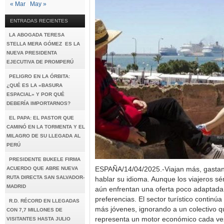
« Mar
May »
ENTRADAS RECIENTES
LA ABOGADA TERESA
STELLA MERA GÓMEZ ES LA
NUEVA PRESIDENTA
EJECUTIVA DE PROMPERÚ
PELIGRO EN LA ÓRBITA:
¿QUÉ ES LA «BASURA
ESPACIAL» Y POR QUÉ
DEBERÍA IMPORTARNOS?
EL PAPA: EL PASTOR QUE
CAMINÓ EN LA TORMENTA Y EL
MILAGRO DE SU LLEGADA AL
PERÚ
PRESIDENTE BUKELE FIRMA
ACUERDO QUE ABRE NUEVA
ESPAÑA/14/04/2025.-Viajan más, gastan 
RUTA DIRECTA SAN SALVADOR-
hablar su idioma. Aunque los viajeros séni
MADRID
aún enfrentan una oferta poco adaptada
preferencias. El sector turístico continú
R.D. RÉCORD EN LLEGADAS
más jóvenes, ignorando a un colectivo q
CON 7,7 MILLONES DE
representa un motor económico cada ve
VISITANTES HASTA JULIO