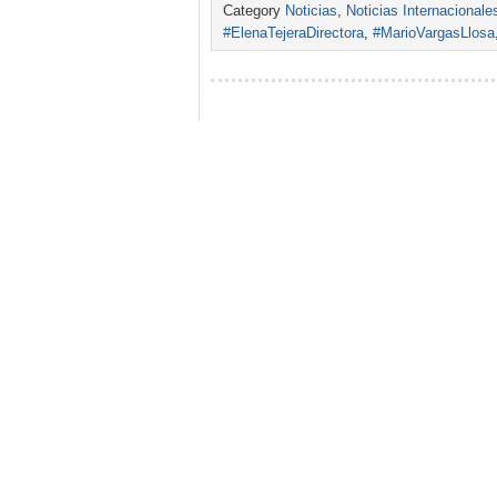
Category
Noticias
,
Noticias Internacionale
#ElenaTejeraDirectora
,
#MarioVargasLlosa