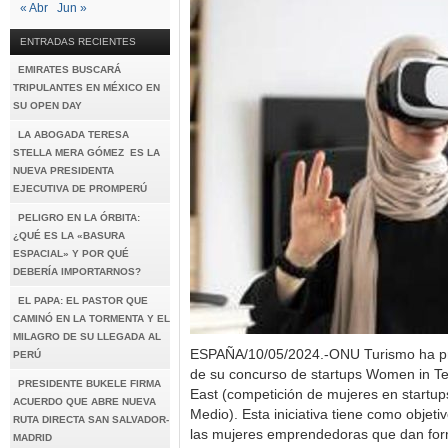
« Abr
Jun »
ENTRADAS RECIENTES
EMIRATES BUSCARÁ
TRIPULANTES EN MÉXICO EN
SU OPEN DAY
LA ABOGADA TERESA
STELLA MERA GÓMEZ ES LA
NUEVA PRESIDENTA
EJECUTIVA DE PROMPERÚ
PELIGRO EN LA ÓRBITA:
¿QUÉ ES LA «BASURA
ESPACIAL» Y POR QUÉ
DEBERÍA IMPORTARNOS?
EL PAPA: EL PASTOR QUE
CAMINÓ EN LA TORMENTA Y EL
MILAGRO DE SU LLEGADA AL
ESPAÑA/10/05/2024.-ONU Turismo ha pr
PERÚ
de su concurso de startups Women in Te
PRESIDENTE BUKELE FIRMA
East (competición de mujeres en startup
ACUERDO QUE ABRE NUEVA
Medio). Esta iniciativa tiene como objetiv
RUTA DIRECTA SAN SALVADOR-
las mujeres emprendedoras que dan form
MADRID