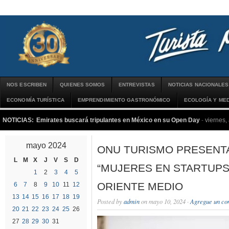
NOS ESCRIBEN
QUIENES SOMOS
ENTREVISTAS
NOTICIAS NACIONALES
ECONOMÍA TURÍSTICA
EMPRENDIMIENTO GASTRONÓMICO
ECOLOGÍA Y MED
NOTICIAS:
Emirates buscará tripulantes en México en su Open Day
-
viernes,
mayo 2024
ONU TURISMO PRESENT
L
M
X
J
V
S
D
“MUJERES EN STARTUPS
1
2
3
4
5
ORIENTE MEDIO
6
7
8
9
10
11
12
13
14
15
16
17
18
19
Posted by
admin
on mayo 10, 2024 ·
Agregue un co
20
21
22
23
24
25
26
27
28
29
30
31