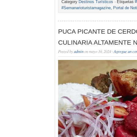
Category
Destinos Turísticos
· Etiquetas
#
#Semanarioturistamagazine
,
Portal de Not
PUCA PICANTE DE CERD
CULINARIA ALTAMENTE N
Posted by
admin
on mayo 10, 2024 ·
Agregue un co