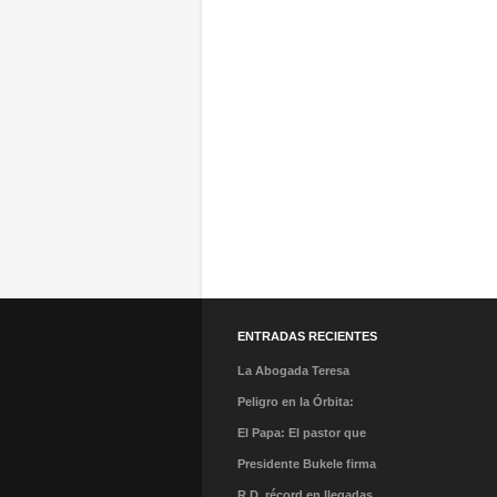
ENTRADAS RECIENTES
La Abogada Teresa
Stella Mera Gómez es la
Peligro en la Órbita:
nueva presidenta
¿Qué es la «Basura
El Papa: El pastor que
ejecutiva de PROMPERÚ
Espacial» y por qué
caminó en la tormenta y
Presidente Bukele firma
debería importarnos?
el milagro de su llegada
acuerdo que abre nueva
R.D. récord en llegadas