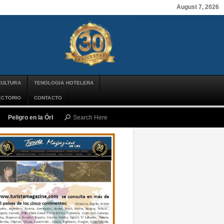
August 7, 2026
CULTURA
TENOLOGIA HOTELERA
ECTORIO
CONTACTO
Peligro en la Órbita: ¿Qué es la «Basura Espacial» y por qué debería impor