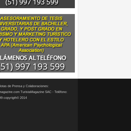
otas de Prensa y Colaboraciones:
magazine.com TuristaMagazine SAC - Teléfono:
99 copyrigth© 2014