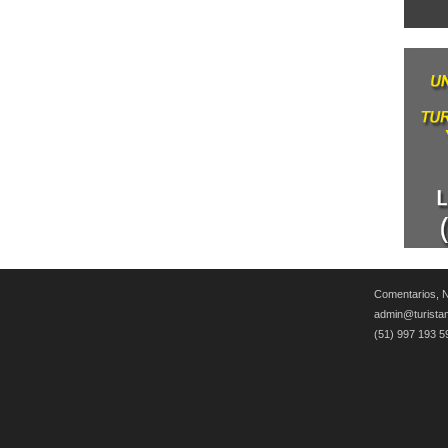
Comentarios, N
admin@turista
(51) 997 193 5