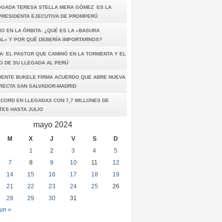
OGADA TERESA STELLA MERA GÓMEZ ES LA
PRESIDENTA EJECUTIVA DE PROMPERÚ
O EN LA ÓRBITA: ¿QUÉ ES LA «BASURA
AL» Y POR QUÉ DEBERÍA IMPORTARNOS?
A: EL PASTOR QUE CAMINÓ EN LA TORMENTA Y EL
O DE SU LLEGADA AL PERÚ
DENTE BUKELE FIRMA ACUERDO QUE ABRE NUEVA
IRECTA SAN SALVADOR-MADRID
ÉCORD EN LLEGADAS CON 7,7 MILLONES DE
TES HASTA JULIO
mayo 2024
M
X
J
V
S
D
1
2
3
4
5
7
8
9
10
11
12
14
15
16
17
18
19
21
22
23
24
25
26
28
29
30
31
un »