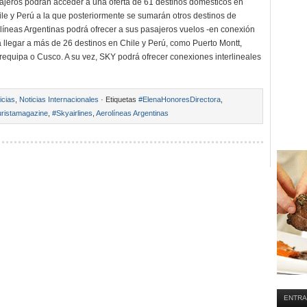
iajeros podrán acceder a una oferta de 61 destinos domésticos en
ile y Perú a la que posteriormente se sumarán otros destinos de
líneas Argentinas podrá ofrecer a sus pasajeros vuelos -en conexión
 llegar a más de 26 destinos en Chile y Perú, como Puerto Montt,
requipa o Cusco. A su vez, SKY podrá ofrecer conexiones interlineales
icias
,
Noticias Internacionales
· Etiquetas
#ElenaHonoresDirectora
,
ristamagazine
,
#Skyairlines
,
Aerolíneas Argentinas
ENTRA