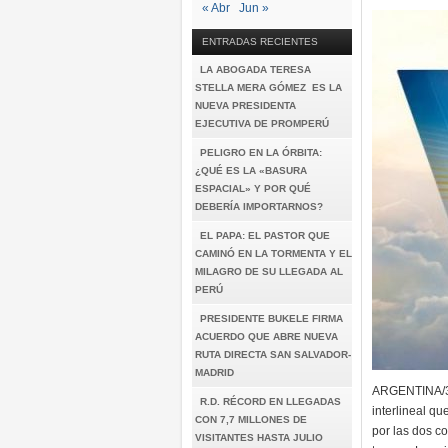
« Abr
Jun »
ENTRADAS RECIENTES
LA ABOGADA TERESA
STELLA MERA GÓMEZ ES LA
NUEVA PRESIDENTA
EJECUTIVA DE PROMPERÚ
PELIGRO EN LA ÓRBITA:
¿QUÉ ES LA «BASURA
ESPACIAL» Y POR QUÉ
DEBERÍA IMPORTARNOS?
EL PAPA: EL PASTOR QUE
CAMINÓ EN LA TORMENTA Y EL
MILAGRO DE SU LLEGADA AL
PERÚ
PRESIDENTE BUKELE FIRMA
ACUERDO QUE ABRE NUEVA
RUTA DIRECTA SAN SALVADOR-
MADRID
ARGENTINA/30
R.D. RÉCORD EN LLEGADAS
interlineal qu
CON 7,7 MILLONES DE
por las dos 
VISITANTES HASTA JULIO