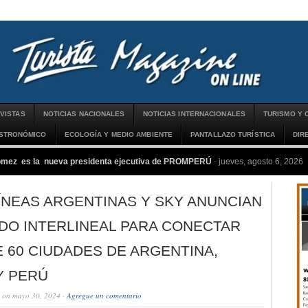
VISTAS
NOTICIAS NACIONALES
NOTICIAS INTERNACIONALES
TURISMO Y 
ASTRONÓMICO
ECOLOGÍA Y MEDIO AMBIENTE
PANTALLAZO TURÍSTICA
DIR
ómez es la nueva presidenta ejecutiva de PROMPERÚ
-
jueves, agosto 6, 2026
ÍNEAS ARGENTINAS Y SKY ANUNCIAN
DO INTERLINEAL PARA CONECTAR
 60 CIUDADES DE ARGENTINA,
Y PERÚ
on mayo 30, 2024 ·
Agregue un comentario