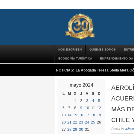
NOS ESCRIBEN
QUIENES SOMOS
ENTRE
ECONOMÍA TURÍSTICA
EMPRENDIMIENTO G
NOTICIAS:
La Abogada Teresa Stella Mera G
mayo 2024
AEROL
L
M
X
J
V
S
D
ACUER
1
2
3
4
5
MÁS DE
6
7
8
9
10
11
12
13
14
15
16
17
18
19
CHILE 
20
21
22
23
24
25
26
Posted by
admin
27
28
29
30
31