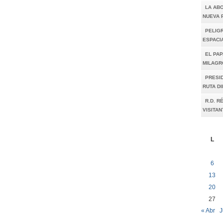
LA AB
NUEVA 
PELIGR
ESPACI
EL PAP
MILAGR
PRESI
RUTA D
R.D. R
VISITAN
L
6
13
20
27
« Abr
J