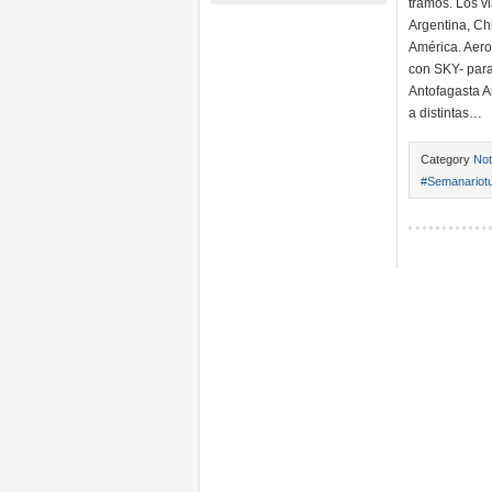
tramos. Los v
Argentina, Ch
América. Aero
con SKY- para
Antofagasta A
a distintas…
Category
Not
#Semanariotu