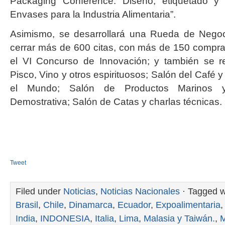
Packaging Conference: Diseño, etiquetado y s
Envases para la Industria Alimentaria”.
Asimismo, se desarrollará una Rueda de Nego
cerrar más de 600 citas, con más de 150 compra
el VI Concurso de Innovación; y también se r
Pisco, Vino y otros espirituosos; Salón del Café
el Mundo; Salón de Productos Marinos y
Demostrativa; Salón de Catas y charlas técnicas.
Tweet
Filed under
Noticias
,
Noticias Nacionales
· Tagged w
Brasil
,
Chile
,
Dinamarca
,
Ecuador
,
Expoalimentaria
India
,
INDONESIA
,
Italia
,
Lima
,
Malasia y Taiwán.
,
M