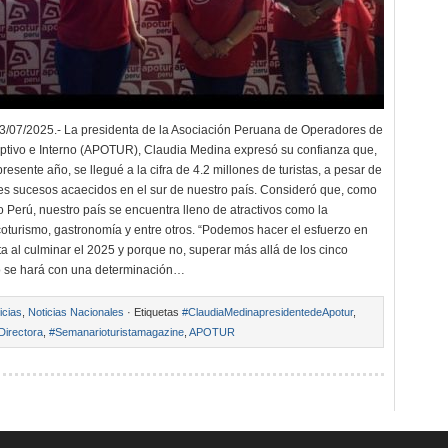
/07/2025.- La presidenta de la Asociación Peruana de Operadores de
tivo e Interno (APOTUR), Claudia Medina expresó su confianza que,
 presente año, se llegué a la cifra de 4.2 millones de turistas, a pesar de
es sucesos acaecidos en el sur de nuestro país. Consideró que, como
 Perú, nuestro país se encuentra lleno de atractivos como la
coturismo, gastronomía y entre otros. “Podemos hacer el esfuerzo en
ta al culminar el 2025 y porque no, superar más allá de los cinco
o se hará con una determinación…
icias
,
Noticias Nacionales
· Etiquetas
#ClaudiaMedinapresidentedeApotur
,
Directora
,
#Semanarioturistamagazine
,
APOTUR