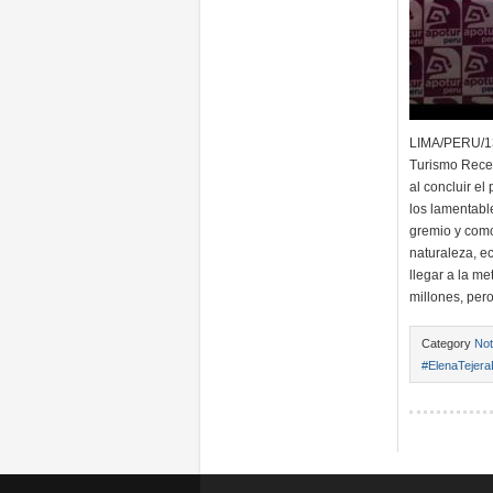
LIMA/PERU/13
Turismo Recep
al concluir el
los lamentabl
gremio y como
naturaleza, e
llegar a la me
millones, per
Category
Not
#ElenaTejera