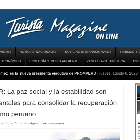
VISTAS
NOTICIAS NACIONALES
NOTICIAS INTERNACIONALES
TURISMO Y 
ASTRONÓMICO
ECOLOGÍA Y MEDIO AMBIENTE
PANTALLAZO TURÍSTICA
DIR
ómez es la nueva presidenta ejecutiva de PROMPERÚ
-
jueves, agosto 6, 2026
 La paz social y la estabilidad son
ntales para consolidar la recuperación
ismo peruano
on junio 27, 2026 ·
Agregue un comentario