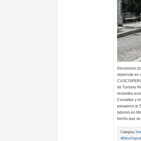
Decisiones po
repercute en c
CUSCO/PERU/1
de Turismo Re
recientes aco
Consettur y el
pasajeros al 
labores en Mac
hecho que se 
Category
Not
#ElenaTejera