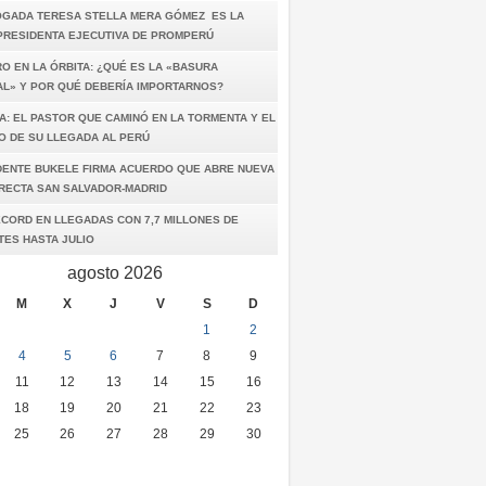
OGADA TERESA STELLA MERA GÓMEZ ES LA
PRESIDENTA EJECUTIVA DE PROMPERÚ
O EN LA ÓRBITA: ¿QUÉ ES LA «BASURA
AL» Y POR QUÉ DEBERÍA IMPORTARNOS?
A: EL PASTOR QUE CAMINÓ EN LA TORMENTA Y EL
O DE SU LLEGADA AL PERÚ
DENTE BUKELE FIRMA ACUERDO QUE ABRE NUEVA
IRECTA SAN SALVADOR-MADRID
ÉCORD EN LLEGADAS CON 7,7 MILLONES DE
TES HASTA JULIO
agosto 2026
M
X
J
V
S
D
1
2
4
5
6
7
8
9
11
12
13
14
15
16
18
19
20
21
22
23
25
26
27
28
29
30