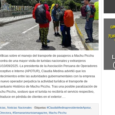
líticas sobre el manejo del transporte de pasajeros a Machu Picchu
ontra de una mayor visita de turistas nacionales y extranjeros
0/09/2025.-La presidenta de la Asociación Peruana de Operadores
ceptivo e Interno (APOTUR), Claudia Medina advirtió que los
ntecimientos entre las autoridades gubernamentales con la empresa
 nuevo operador perjudica la actividad turística el transporte de
Santuario Histórico de Machu Picchu. Tras una posible paralización de
hu Picchu, sostuvo que el turista no recibiría el servicio respectivo,
traduce en pérdida de clientes en el exterior….
icias
,
Noticias Nacionales
· Etiquetas
#ClaudiaMedinapresidentedeApotur
,
Directora
,
#Semanarioturistamagazine
,
Machu Picchu