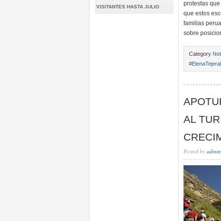
protestas que 
VISITANTES HASTA JULIO
que estos esc
familias peru
sobre posicio
Category
Not
#ElenaTejera
APOTU
AL TUR
CRECIM
Posted by
admin