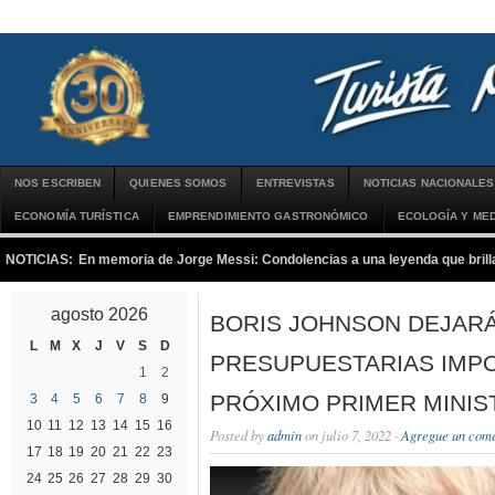
NOS ESCRIBEN
QUIENES SOMOS
ENTREVISTAS
NOTICIAS NACIONALES
ECONOMÍA TURÍSTICA
EMPRENDIMIENTO GASTRONÓMICO
ECOLOGÍA Y MED
NOTICIAS:
En memoria de Jorge Messi: Condolencias a una leyenda que brilla
agosto 2026
BORIS JOHNSON DEJARÁ
L
M
X
J
V
S
D
PRESUPUESTARIAS IMPO
1
2
PRÓXIMO PRIMER MINIS
3
4
5
6
7
8
9
10
11
12
13
14
15
16
Posted by
admin
on julio 7, 2022 ·
Agregue un come
17
18
19
20
21
22
23
24
25
26
27
28
29
30