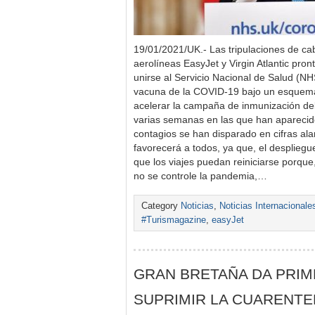
19/01/2021/UK.- Las tripulaciones de ca
aerolíneas EasyJet y Virgin Atlantic pro
unirse al Servicio Nacional de Salud (NHS
vacuna de la COVID-19 bajo un esquema
acelerar la campaña de inmunización del
varias semanas en las que han aparecido
contagios se han disparado en cifras alar
favorecerá a todos, ya que, el desplieg
que los viajes puedan reiniciarse porqu
no se controle la pandemia,…
Category
Noticias
,
Noticias Internacionale
#Turismagazine
,
easyJet
GRAN BRETAÑA DA PRIM
SUPRIMIR LA CUARENT