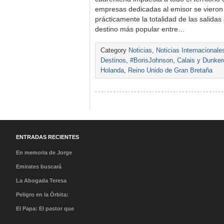
empresas dedicadas al emisor se vieron
prácticamente la totalidad de las salidas 
destino más popular entre…
Category
Noticias
,
Noticias Internacionale
Destinos
,
#BorisJohnson
,
Calais y Dunke
Holanda
,
Reino Unido de Gran Bretaña
ENTRADAS RECIENTES
En memoria de Jorge
Messi: Condolencias a
Emirates buscará
una leyenda que brilla
tripulantes en México en
La Abogada Teresa
gracias a su guía
su Open Day
Stella Mera Gómez es la
Peligro en la Órbita:
nueva presidenta
¿Qué es la «Basura
El Papa: El pastor que
ejecutiva de PROMPERÚ
Espacial» y por qué
caminó en la tormenta y