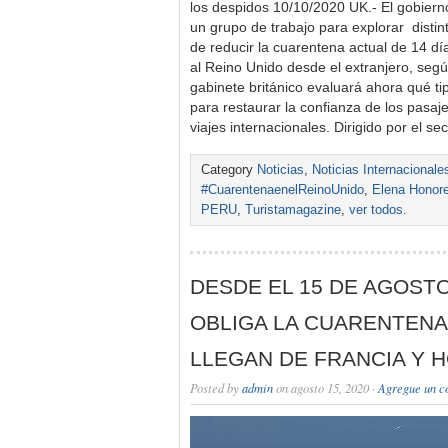
los despidos 10/10/2020 UK.- El gobiern
un grupo de trabajo para explorar distint
de reducir la cuarentena actual de 14 dí
al Reino Unido desde el extranjero, seg
gabinete británico evaluará ahora qué ti
para restaurar la confianza de los pasajer
viajes internacionales. Dirigido por el s
Category
Noticias
,
Noticias Internacionale
#CuarentenaenelReinoUnido
,
Elena Honor
PERU
,
Turistamagazine
,
ver todos.
DESDE EL 15 DE AGOST
OBLIGA LA CUARENTENA
LLEGAN DE FRANCIA Y 
Posted by
admin
on agosto 15, 2020 ·
Agregue un c