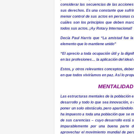
considerar las secuencias de las acciones
sus derechos. Es una constante que sufrim
menor control de sus actos en personas c
cuáles son los principios que deben marca
todos sus actos. ¡Ay Rotary Internacional!
Decía Paul Harris que “La amistad fue la
elemento que lo mantiene unido”
“El aprecio a toda ocupación útil y la dig
en las profesiones… la aplicación del ideal 
Estos, y otros relevantes conceptos, debe
en que todos viviríamos en paz. Así lo pro
MENTALIDAD
Las estructuras mentales de la población e
desarrollo y todo lo que sea innovación, o
poner un solo obstáculo, pero apartándolo
ha impuesto a toda una población que se ma
de sus carencias – cuyo desarrollo está 
imparablemente por una buena parte de
aprovechar el movimiento mundial de pers