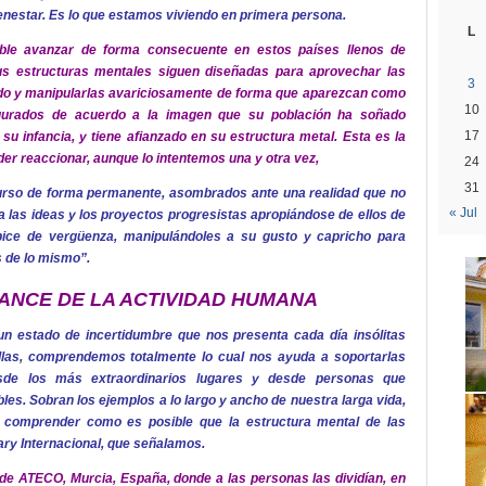
ienestar. Es lo que estamos viviendo en primera persona.
L
ble avanzar de forma consecuente en estos países llenos de
sus estructuras mentales siguen diseñadas para aprovechar las
3
undo y manipularlas avariciosamente de forma que aparezcan como
10
igurados de acuerdo a la imagen que su población ha soñado
17
u infancia, y tiene afianzado en su estructura metal. Esta es la
der reaccionar, aunque lo intentemos una y otra vez,
24
31
rso de forma permanente, asombrados ante una realidad que no
« Jul
 las ideas y los proyectos progresistas apropiándose de ellos de
ápice de vergüenza, manipulándoles a su gusto y capricho para
ás de lo mismo”.
ANCE DE LA ACTIVIDAD HUMANA
n estado de incertidumbre que nos presenta cada día insólitas
allas, comprendemos totalmente lo cual nos ayuda a soportarlas
de los más extraordinarios lugares y desde personas que
s. Sobran los ejemplos a lo largo y ancho de nuestra larga vida,
, comprender como es posible que la estructura mental de las
ary Internacional, que señalamos.
e ATECO, Murcia, España, donde a las personas las dividían, en