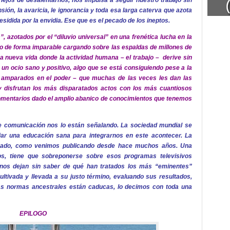
s lejos de desalentarnos, nos impulsa a seguir nuestro trabajo sin
sión, la avaricia, le ignorancia y toda esa larga caterva que azota
idida por la envidia. Ese que es el pecado de los ineptos.
, azotados por el “diluvio universal” en una frenética lucha en la
o de forma imparable cargando sobre las espaldas de millones de
 nueva vida donde la actividad humana – el trabajo – derive sin
n ocio sano y positivo, algo que se está consiguiendo pese a la
 amparados en el poder – que muchas de las veces les dan las
y disfrutan los más disparatados actos con los más cuantiosos
omentarios dado el amplio abanico de conocimientos que tenemos
 comunicación nos lo están señalando. La sociedad mundial se
ar una educación sana para integrarnos en este acontecer. La
ecado, como venimos publicando desde hace muchos años. Una
dos, tiene que sobreponerse sobre esos programas televisivos
e nos dejan sin saber de qué han tratados los más “eminentes”
ltivada y llevada a su justo término, evaluando sus resultados,
las normas ancestrales están caducas, lo decimos con toda una
EPILOGO