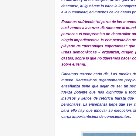
El martirio y la encrucijada de las guerra
descanso, al igual que lo hace la incompren
a la humanidad, en muchos de los casos pres
Estamos sufriendo “el parto de los montes”
cual vemos a avanzar diariamente al mund
personas el compromiso de desarrollar una
ningún impedimento a la compensación de u
pléyade de “personajes importantes” que
urnas democráticas – organizan, dirigen 
gastos, sobre lo que no queremos hacer c
sobre el tema.
Ganamos terreno cada día. Los medios de
mueve. Requerimos urgentemente propici
enseñanza tiene que dejar de ser un p
fuerza potente que nos dignifique a to
insulsos y llenos de retórica barata qu
personajes. La enseñanza tiene que ser cu
para ello hay que innovar su ejecución, 
carga importantísima de conocimientos.