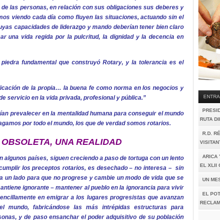
 de las personas, en relación con sus obligaciones sus deberes y
os viendo cada día como fluyen las situaciones, actuando sin el
uyas capacidades de liderazgo y mando deberían tener bien claro
r una vida regida por la pulcritud, la dignidad y la decencia en
 piedra fundamental que construyó Rotary, y la tolerancia es el
nificación de la propia… la buena fe como norma en los negocios y
ENTRA
de servicio en la vida privada, profesional y pública.”
PRESI
rían prevalecer en la mentalidad humana para conseguir el mundo
RUTA D
pagamos por todo el mundo, los que de verdad somos rotarios.
R.D. R
 OBSOLETA, UNA REALIDAD
VISITAN
ARICA 
n algunos países, siguen creciendo a paso de tortuga con un lento
EL XLI
 cumplir los preceptos rotarios, es desechado – no interesa – sin
 a un lado para que no progrese y cambie un modo de vida que se
UN ME
ntiene ignorante – mantener al pueblo en la ignorancia para vivir
EL POT
sencillamente en emigrar a los lugares progresistas que avanzan
RECLAM
l mundo, fabricándose las más intrépidas estructuras para
onas, y de paso ensanchar el poder adquisitivo de su población