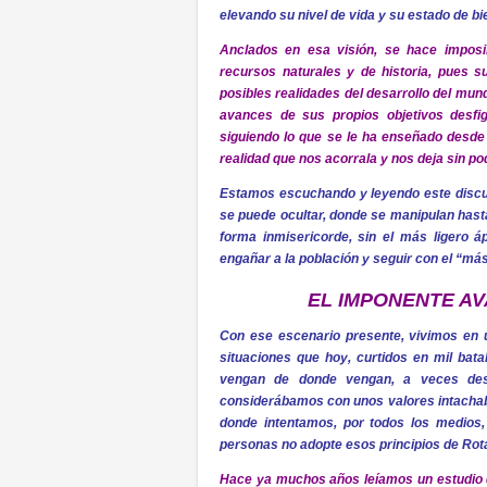
elevando su nivel de vida y su estado de b
Anclados en esa visión, se hace imposi
recursos naturales y de historia, pues 
posibles realidades del desarrollo del m
avances de sus propios objetivos desf
siguiendo lo que se le ha enseñado desde s
realidad que nos acorrala y nos deja sin po
Estamos escuchando y leyendo este discu
se puede ocultar, donde se manipulan hasta
forma inmisericorde, sin el más ligero 
engañar a la población y seguir con el “m
EL IMPONENTE AV
Con ese escenario presente, vivimos en u
situaciones que hoy, curtidos en mil bat
vengan de donde vengan, a veces des
considerábamos con unos valores intachable
donde intentamos, por todos los medios
personas no adopte esos principios de Rot
Hace ya muchos años leíamos un estudio d