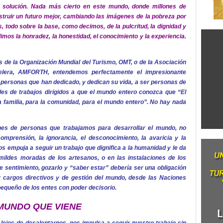
a solución. Nada más cierto en este mundo, donde millones de
struir un futuro mejor, cambiando las imágenes de la pobreza por
 todo sobre la base, como decimos, de la pulcritud, la dignidad y
imos la honradez, la honestidad, el conocimiento y la experiencia.
s de la Organización Mundial del Turismo, OMT, o de la Asociación
telera, AMFORTH, entendemos perfectamente el impresionante
 personas que han dedicado, y dedican su vida, a ser personas de
les de trabajos dirigidos a que el mundo entero conozca que “El
a familia, para la comunidad, para el mundo entero”. No hay nada
nes de personas que trabajamos para desarrollar el mundo, no
mprensión, la ignorancia, el desconocimiento, la avaricia y la
s empuja a seguir un trabajo que dignifica a la humanidad y le da
ildes moradas de los artesanos, o en las instalaciones de los
te sentimiento, gozarlo y “saber estar” debería ser una obligación
 cargos directivos y de gestión del mundo, desde las Naciones
pequeño de los entes con poder decisorio.
MUNDO QUE VIENE