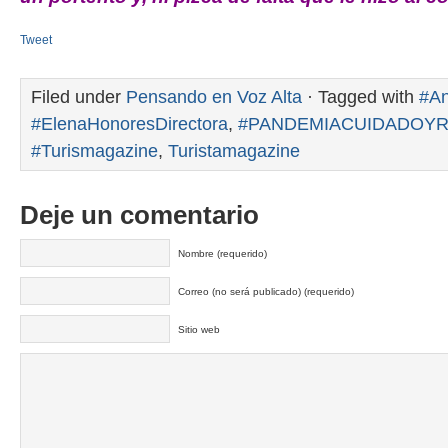
Tweet
Filed under
Pensando en Voz Alta
· Tagged with
#An
#ElenaHonoresDirectora
,
#PANDEMIACUIDADOY
#Turismagazine
,
Turistamagazine
Deje un comentario
Nombre (requerido)
Correo (no será publicado) (requerido)
Sitio web