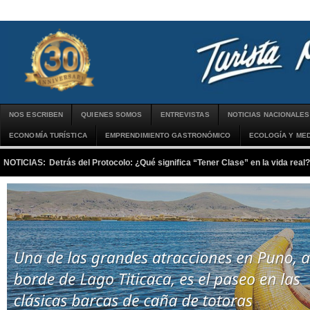
NOS ESCRIBEN
QUIENES SOMOS
ENTREVISTAS
NOTICIAS NACIONALES
ECONOMÍA TURÍSTICA
EMPRENDIMIENTO GASTRONÓMICO
ECOLOGÍA Y MED
NOTICIAS:
Detrás del Protocolo: ¿Qué significa “Tener Clase” en la vida real?