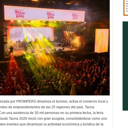
nizada por PROMPERÚ dinamiza el turismo, activa el comercio local y
ientos de emprendimientos de las 25 regiones del país. Tacna
Con una asistencia de 30 mil personas en su primera fecha, la feria
Gusto Tacna 2026 inició con gran acogida, consolidándose como uno
ales eventos que dinamizan la actividad económica y turística de la