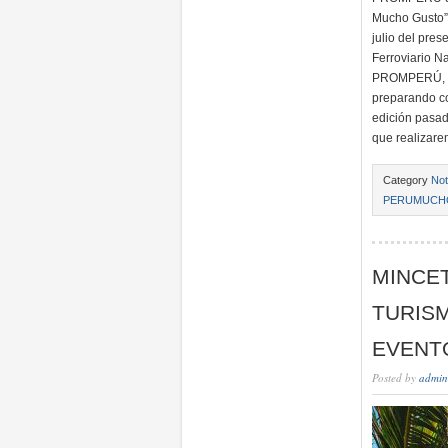
Mucho Gusto” 
julio del pre
Ferroviario N
PROMPERÚ, Mar
preparando co
edición pasad
que realizare
Category
Not
PERUMUCH
MINCET
TURISM
EVENT
Posted by
admin