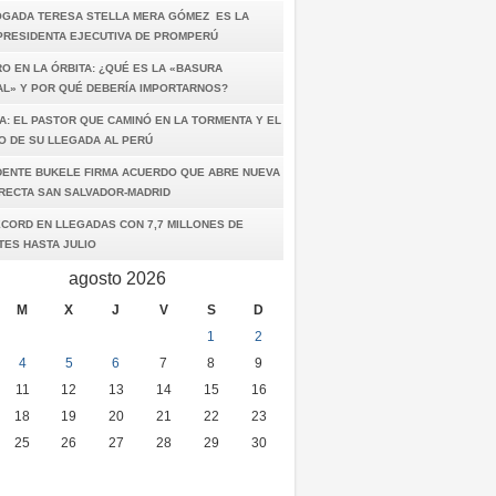
OGADA TERESA STELLA MERA GÓMEZ ES LA
PRESIDENTA EJECUTIVA DE PROMPERÚ
O EN LA ÓRBITA: ¿QUÉ ES LA «BASURA
AL» Y POR QUÉ DEBERÍA IMPORTARNOS?
A: EL PASTOR QUE CAMINÓ EN LA TORMENTA Y EL
O DE SU LLEGADA AL PERÚ
DENTE BUKELE FIRMA ACUERDO QUE ABRE NUEVA
IRECTA SAN SALVADOR-MADRID
ÉCORD EN LLEGADAS CON 7,7 MILLONES DE
TES HASTA JULIO
agosto 2026
M
X
J
V
S
D
1
2
4
5
6
7
8
9
11
12
13
14
15
16
18
19
20
21
22
23
25
26
27
28
29
30