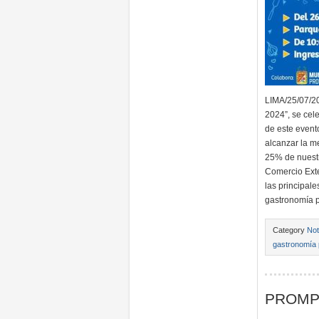
LIMA/25/07/20
2024”, se cele
de este event
alcanzar la me
25% de nuestro
Comercio Exte
las principale
gastronomía p
Category
Not
gastronomía
PROMP