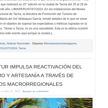
que realizará su 25° edición en la ciudad de Tacna del 26 al 28 de
sente año. LIMA/PERU/07/07/2024.-En las instalaciones del Museo
acional de Tacna, la directora de Promoción del Turismo de
ía del Sol Velásquez García, brindó detalles de lo que se viene
n el objetivo de superar las expectativas y métricas logradas en la
a. “Volver a Tacna, no es una casualidad. Esta es la sétima ocasión
mos este evento aquí porque la ciudad y…
icias
,
Noticias Nacionales
· Etiquetas
#Semanarioturistamagazine
,
OGUSTO2024
,
Tacna
UR IMPULSA REACTIVACIÓN DEL
O Y ARTESANÍA A TRAVÉS DE
OS MACRORREGIONALES
on julio 21, 2022 ·
Agregue un comentario