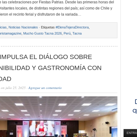
e las celebraciones por Fiestas Patrias. Desde las primeras horas del
visitantes locales, de distintas regiones del país; así como de Chile y
rieron el recinto ferial y disfrutaron de la variada…
icias
,
Noticias Nacionales
· Etiquetas
#ElenaTejeraDirectora
,
ristamagazine
,
Mucho Gusto Tacna 2026
,
Perú
,
Tacna
IMPULSA EL DIÁLOGO SOBRE
NIBILIDAD Y GASTRONOMÍA CON
DAD
on julio 25, 2025 ·
Agregue un comentario
ENTRA