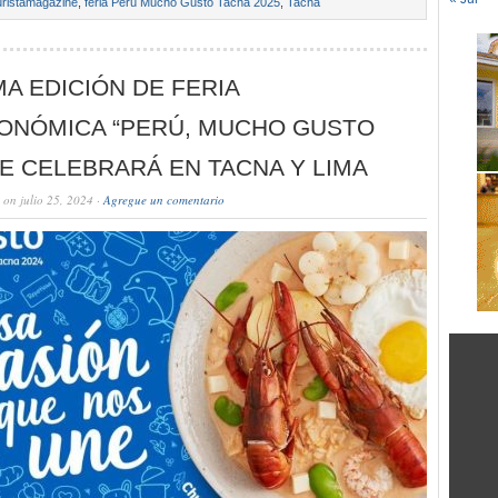
ristamagazine
,
feria Perú Mucho Gusto Tacna 2025
,
Tacna
A EDICIÓN DE FERIA
ONÓMICA “PERÚ, MUCHO GUSTO
SE CELEBRARÁ EN TACNA Y LIMA
on julio 25, 2024 ·
Agregue un comentario