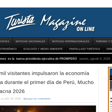
VISTAS
NOTICIAS NACIONALES
NOTICIAS INTERNACIONALES
TURISMO Y 
ASTRONÓMICO
ECOLOGÍA Y MEDIO AMBIENTE
PANTALLAZO TURÍSTICA
DIR
ómez es la nueva presidenta ejecutiva de PROMPERÚ
-
jueves, agosto 6, 2026
 mil visitantes impulsaron la economía
a durante el primer día de Perú, Mucho
Tacna 2026
on julio 26, 2026 ·
Agregue un comentario