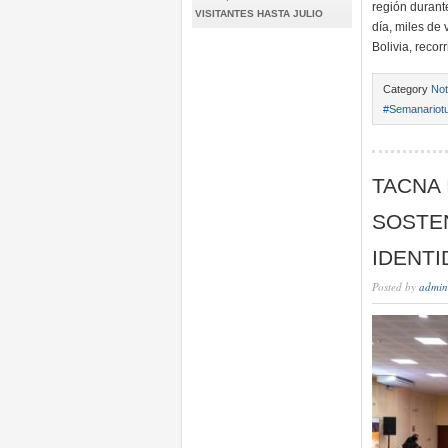
región durant
VISITANTES HASTA JULIO
día, miles de 
Bolivia, recor
Category
Not
#Semanariotu
TACNA 
SOSTE
IDENTI
Posted by
admin