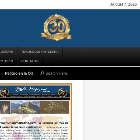
August 7, 2026
CULTURA
TENOLOGIA HOTELERA
ECTORIO
CONTACTO
Peligro en la Órbita: ¿Qué es la «Basura Espacial» y por qué debería impor