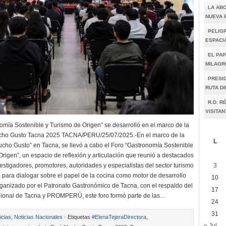
LA AB
NUEVA 
PELIGR
ESPACI
EL PAP
MILAGR
PRESI
RUTA D
R.D. R
VISITAN
omía Sostenible y Turismo de Origen” se desarrolló en el marco de la
ucho Gusto Tacna 2025 TACNA/PERU/25/07/2025.-En el marco de la
L
Mucho Gusto” en Tacna, se llevó a cabo el Foro “Gastronomía Sostenible
Origen”, un espacio de reflexión y articulación que reunió a destacados
3
estigadores, promotores, autoridades y especialistas del sector turismo
 para dialogar sobre el papel de la cocina como motor de desarrollo
10
rganizado por el Patronato Gastronómico de Tacna, con el respaldo del
17
ional de Tacna y PROMPERÚ, este foro formó parte de las…
24
31
icias
,
Noticias Nacionales
· Etiquetas
#ElenaTejeraDirectora
,
« Jul