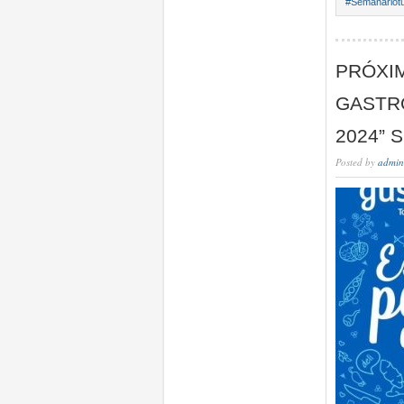
#Semanariotu
PRÓXIM
GASTR
2024” 
Posted by
admin