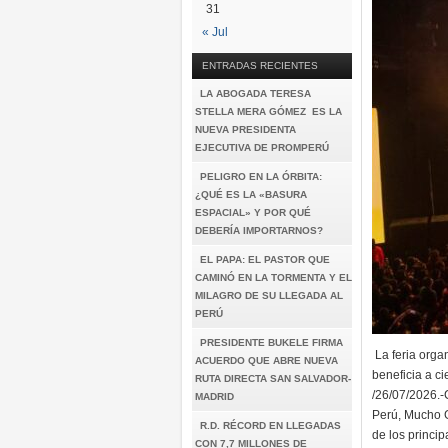
31
« Jul
ENTRADAS RECIENTES
LA ABOGADA TERESA
STELLA MERA GÓMEZ ES LA
NUEVA PRESIDENTA
EJECUTIVA DE PROMPERÚ
PELIGRO EN LA ÓRBITA:
¿QUÉ ES LA «BASURA
ESPACIAL» Y POR QUÉ
DEBERÍA IMPORTARNOS?
EL PAPA: EL PASTOR QUE
CAMINÓ EN LA TORMENTA Y EL
MILAGRO DE SU LLEGADA AL
PERÚ
PRESIDENTE BUKELE FIRMA
La feria orga
ACUERDO QUE ABRE NUEVA
beneficia a c
RUTA DIRECTA SAN SALVADOR-
/26/07/2026.-
MADRID
Perú, Mucho 
R.D. RÉCORD EN LLEGADAS
de los princip
CON 7,7 MILLONES DE