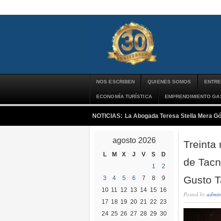
NOS ESCRIBEN
QUIENES SOMOS
ENTRE
ECONOMÍA TURÍSTICA
EMPRENDIMIENTO G
NOTICIAS:
La Abogada Teresa Stella Mera G
agosto 2026
Treinta
L
M
X
J
V
S
D
de Tacn
1
2
Gusto 
3
4
5
6
7
8
9
10
11
12
13
14
15
16
Posted by
admin
17
18
19
20
21
22
23
24
25
26
27
28
29
30