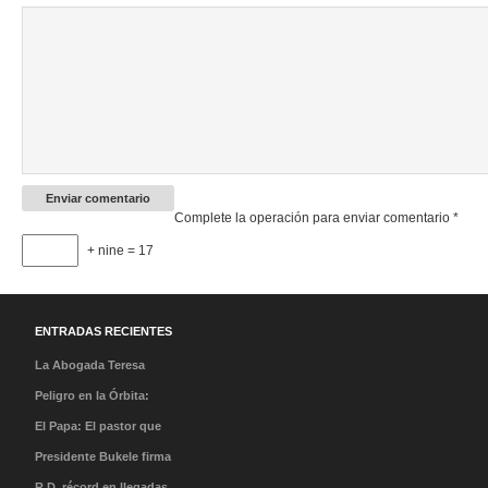
Complete la operación para enviar comentario
*
+ nine = 17
ENTRADAS RECIENTES
La Abogada Teresa
Stella Mera Gómez es la
Peligro en la Órbita:
nueva presidenta
¿Qué es la «Basura
El Papa: El pastor que
ejecutiva de PROMPERÚ
Espacial» y por qué
caminó en la tormenta y
Presidente Bukele firma
debería importarnos?
el milagro de su llegada
acuerdo que abre nueva
R.D. récord en llegadas