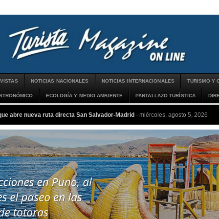
VISTAS
NOTICIAS NACIONALES
NOTICIAS INTERNACIONALES
TURISMO Y 
ASTRONÓMICO
ECOLOGÍA Y MEDIO AMBIENTE
PANTALLAZO TURÍSTICA
DIR
que abre nueva ruta directa San Salvador-Madrid
-
miércoles, agosto 5, 2026