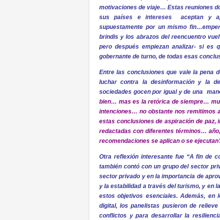
motivaciones de viaje… Estas reuniones d
sus países e intereses aceptan y ap
supuestamente por un mismo fin…empero
brindis y los abrazos del reencuentro vue
pero después empiezan analizar- si es q
gobernante de turno, de todas esas conclus
Entre las conclusiones que vale la pena 
luchar contra la desinformación y la de
sociedades gocen por igual y de una maner
bien… mas es la
retórica de siempre… m
intenciones… no obstante nos remitimos 
estas conclusiones de aspiración de paz, i
redactadas con diferentes términos… año
recomendaciones se aplican o se ejecuta
Otra reflexión interesante fue “A fin de c
también contó con un grupo del sector priv
sector privado y en la importancia de apro
y la estabilidad a través del turismo, y en
estos objetivos esenciales. Además, en lo
digital, los panelistas pusieron de reliev
conflictos y para desarrollar la resilie