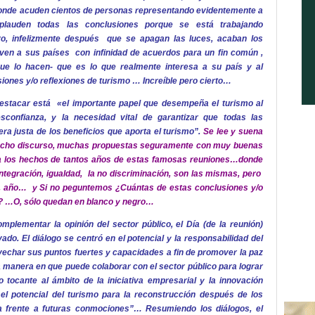
onde acuden cientos de personas representando evidentemente a
lauden todas las conclusiones porque se está trabajando
, infelizmente después que se apagan las luces, acaban los
lven a sus países con infinidad de acuerdos para un fin
común ,
ue lo hacen- que es lo que realmente interesa a su país y al
iones y/o reflexiones de turismo … Increíble pero cierto…
destacar está «el importante papel que
desempeña el turismo al
sconfianza, y la necesidad vital de garantizar que todas las
a justa de los beneficios que aporta el turismo”.
Se lee y suena
ucho discurso, muchas propuestas seguramente con muy buenas
a los hechos de tantos años de estas famosas reuniones…donde
ntegración, igualdad, la no discriminación, son las mismas, pero
, año… y Si no peguntemos ¿Cuántas de estas conclusiones y/o
n?
…O, sólo quedan en blanco y negro…
omplementar la opinión del sector público, el Día (de la reunión)
ado. El diálogo se centró en el potencial y la responsabilidad del
vechar sus puntos fuertes y capacidades a fin de promover la paz
 la manera en que puede colaborar con el sector público para lograr
 tocante al ámbito de la iniciativa empresarial y la innovación
e el potencial del turismo para la reconstrucción después de los
ncia frente a futuras conmociones”… Resumiendo los diálogos, el