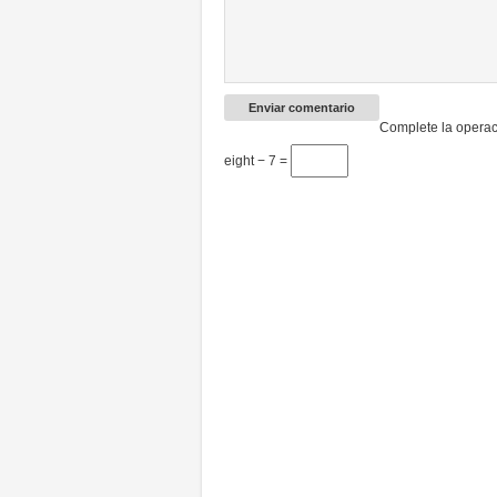
Complete la operac
eight − 7 =