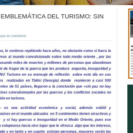
 EMBLEMÁTICA DEL TURISMO: SIN
egue un comentario
mo, lo venimos repitiendo hace años, no obstante como si fuera la
mos al mundo convulsionado sobre todo medio oriente , por las
ausando miles de muertos y millones de personas que abandonan
uir de fragor de la guerra que les produce angustia, inseguridad y
NU Turismo en su mensaje de reflexión sobre este día en sus
les realizadas en Tbilisi (Georgia) donde reunieron a casi 500
entes de 51 países, llegaron a la conclusión que «sin paz no hay
íses convulsionados por las guerras y los conflictos sociales no
ión en turismo.
- es una actividad económica y social, además volátil y
aíses en el mundo ubicados en 5 continentes tienen atractivos y
er y si hay guerras e inseguridad en el Medio Oriente, pues ese
oluptuosa hacia otro lugar que le ofrezca algo que les interese,
do y en tanto y en cuanto existan personas, mayores serán las