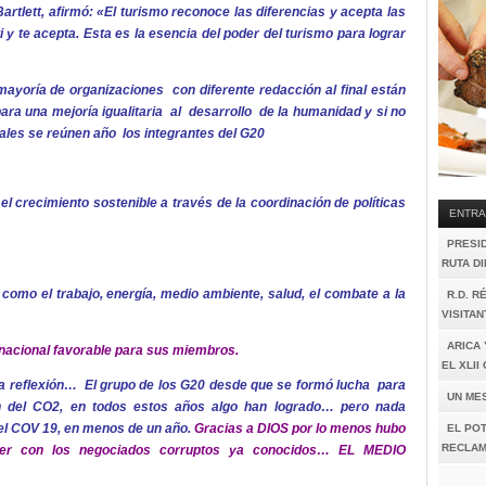
tlett, afirmó: «El turismo reconoce las diferencias y acepta las
ti y te acepta. Esta es la esencia del poder del turismo para lograr
mayoría de organizaciones con diferente redacción al final están
ra una mejoría igualitaria al desarrollo de la humanidad y si no
uales se reúnen año los integrantes del G20
el crecimiento sostenible a través de la coordinación de políticas
ENTRA
PRESI
RUTA D
como el trabajo, energía, medio ambiente, salud, el combate a la
R.D. R
VISITAN
ARICA 
ernacional favorable para sus miembros.
EL XLI
tra reflexión… El grupo de los G20 desde que se formó lucha para
UN ME
ón del CO2, en todos estos años algo han logrado… pero nada
el COV 19, en menos de un año.
Gracias a DIOS por lo menos hubo
EL POT
RECLAM
er con los negociados corruptos ya conocidos… EL MEDIO