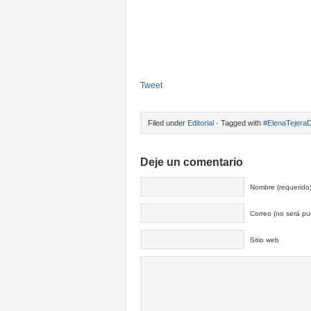
Tweet
Filed under
Editorial
· Tagged with
#ElenaTejeraD
Deje un comentario
Nombre (requerido
Correo (no será pub
Sitio web