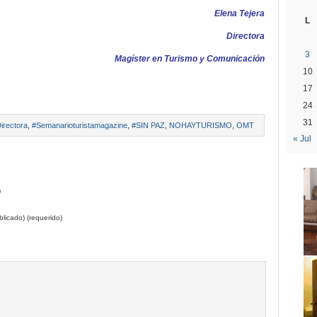
Elena Tejera
L
Directora
3
Magíster en Turismo y Comunicación
10
17
24
31
irectora
,
#Semanarioturistamagazine
,
#SIN PAZ
,
NOHAYTURISMO
,
OMT
« Jul
)
licado) (requerido)