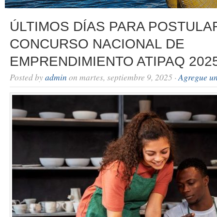
ÚLTIMOS DÍAS PARA POSTULA
CONCURSO NACIONAL DE
EMPRENDIMIENTO ATIPAQ 202
Posted by
admin
on martes, septiembre 9, 2025 ·
Agregue un