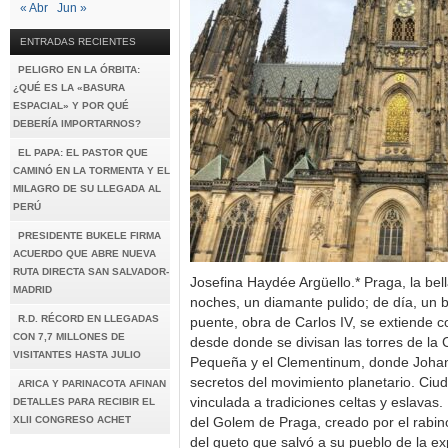
« Abr
Jun »
ENTRADAS RECIENTES
PELIGRO EN LA ÓRBITA:
¿QUÉ ES LA «BASURA
ESPACIAL» Y POR QUÉ
DEBERÍA IMPORTARNOS?
EL PAPA: EL PASTOR QUE
CAMINÓ EN LA TORMENTA Y EL
MILAGRO DE SU LLEGADA AL
PERÚ
PRESIDENTE BUKELE FIRMA
ACUERDO QUE ABRE NUEVA
RUTA DIRECTA SAN SALVADOR-
Josefina Haydée Argüello.* Praga, la bel
MADRID
noches, un diamante pulido; de día, un b
R.D. RÉCORD EN LLEGADAS
puente, obra de Carlos IV, se extiende c
CON 7,7 MILLONES DE
desde donde se divisan las torres de la 
VISITANTES HASTA JULIO
Pequeña y el Clementinum, donde Johan
secretos del movimiento planetario. Ciud
ARICA Y PARINACOTA AFINAN
vinculada a tradiciones celtas y eslavas.
DETALLES PARA RECIBIR EL
XLII CONGRESO ACHET
del Golem de Praga, creado por el rabin
del gueto que salvó a su pueblo de la e