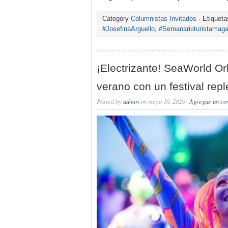
Category
Columnistas Invitados
· Etiquet
#JosefinaArguello
,
#Semanarioturistamaga
¡Electrizante! SeaWorld Orl
verano con un festival rep
Posted by
admin
on mayo 16, 2026 ·
Agregue un co