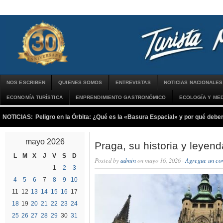
NOS ESCRIBEN
QUIENES SOMOS
ENTREVISTAS
NOTICIAS NACIONALES
ECONOMÍA TURÍSTICA
EMPRENDIMIENTO GASTRONÓMICO
ECOLOGÍA Y MED
NOTICIAS:
Peligro en la Órbita: ¿Qué es la «Basura Espacial» y por qué debe
mayo 2026
Praga, su historia y leyen
L
M
X
J
V
S
D
Posted by
admin
on mayo 16, 2026 ·
Agregue un co
1
2
3
4
5
6
7
8
9
10
11
12
13
14
15
16
17
18
19
20
21
22
23
24
25
26
27
28
29
30
31