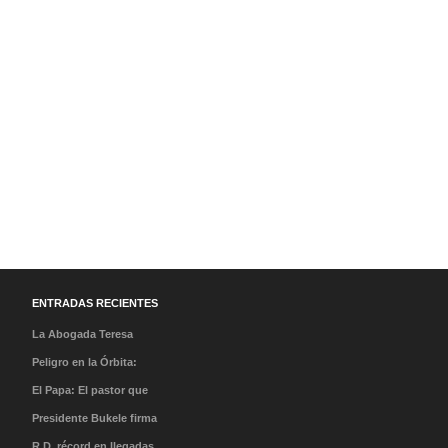
ENTRADAS RECIENTES
La Abogada Teresa
Stella Mera Gómez es la
Peligro en la Órbita:
nueva presidenta
¿Qué es la «Basura
El Papa: El pastor que
ejecutiva de PROMPERÚ
Espacial» y por qué
caminó en la tormenta y
Presidente Bukele firma
debería importarnos?
el milagro de su llegada
acuerdo que abre nueva
R.D. récord en llegadas