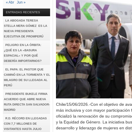
« Abr
Jun »
ENTRADAS RECIENTES
LA ABOGADA TERESA
STELLA MERA GÓMEZ ES LA
NUEVA PRESIDENTA
EJECUTIVA DE PROMPERÚ
PELIGRO EN LA ÓRBITA:
¿QUÉ ES LA «BASURA
ESPACIAL» Y POR QUÉ
DEBERÍA IMPORTARNOS?
EL PAPA: EL PASTOR QUE
CAMINÓ EN LA TORMENTA Y EL
MILAGRO DE SU LLEGADA AL
PERÚ
PRESIDENTE BUKELE FIRMA
ACUERDO QUE ABRE NUEVA
Chile/15/06/2026.-Con el objetivo de ava
RUTA DIRECTA SAN SALVADOR-
MADRID
más inclusiva y con mayor participación
oficializó la renovación de su compromiso
R.D. RÉCORD EN LLEGADAS
y la Equidad de Género. La iniciativa bus
CON 7,7 MILLONES DE
desarrollo y liderazgo de mujeres en dist
VISITANTES HASTA JULIO