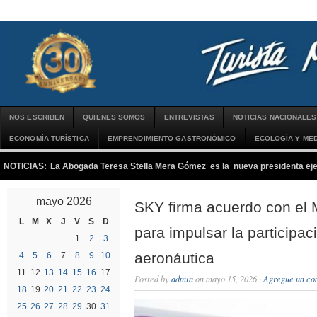
NOS ESCRIBEN
QUIENES SOMOS
ENTREVISTAS
NOTICIAS NACIONALES
ECONOMÍA TURÍSTICA
EMPRENDIMIENTO GASTRONÓMICO
ECOLOGÍA Y MED
NOTICIAS:
La Abogada Teresa Stella Mera Gómez es la nueva presidenta 
mayo 2026
SKY firma acuerdo con el M
L
M
X
J
V
S
D
para impulsar la participac
1
2
3
aeronáutica
4
5
6
7
8
9
10
11
12
13
14
15
16
17
Posted by
admin
on mayo 15, 2026 ·
Agregue un co
18
19
20
21
22
23
24
25
26
27
28
29
30
31