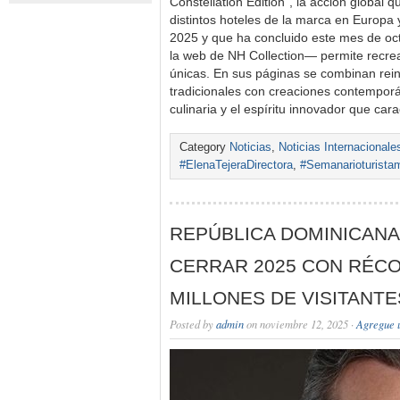
Constellation Edition”, la acción global 
distintos hoteles de la marca en Europa 
2025 y que ha concluido este mes de oc
la web de NH Collection— permite recre
únicas. En sus páginas se combinan rein
tradicionales con creaciones contemporá
culinaria y el espíritu innovador que car
Category
Noticias
,
Noticias Internacionale
#ElenaTejeraDirectora
,
#Semanarioturista
REPÚBLICA DOMINICAN
CERRAR 2025 CON RÉCO
MILLONES DE VISITANTE
Posted by
admin
on noviembre 12, 2025 ·
Agregue 