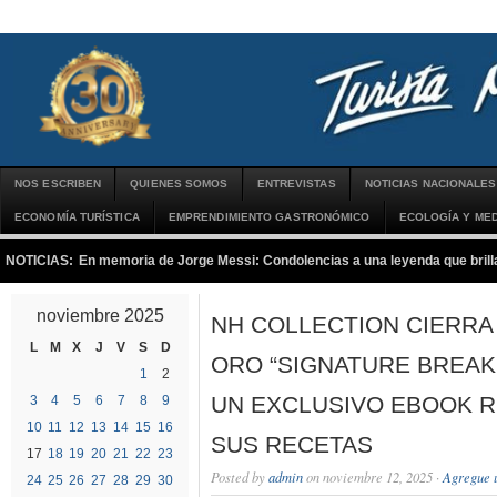
NOS ESCRIBEN
QUIENES SOMOS
ENTREVISTAS
NOTICIAS NACIONALES
ECONOMÍA TURÍSTICA
EMPRENDIMIENTO GASTRONÓMICO
ECOLOGÍA Y MED
NOTICIAS:
En memoria de Jorge Messi: Condolencias a una leyenda que brilla
noviembre 2025
NH COLLECTION CIERRA
L
M
X
J
V
S
D
ORO “SIGNATURE BREAK
1
2
UN EXCLUSIVO EBOOK R
3
4
5
6
7
8
9
10
11
12
13
14
15
16
SUS RECETAS
17
18
19
20
21
22
23
Posted by
admin
on noviembre 12, 2025 ·
Agregue 
24
25
26
27
28
29
30