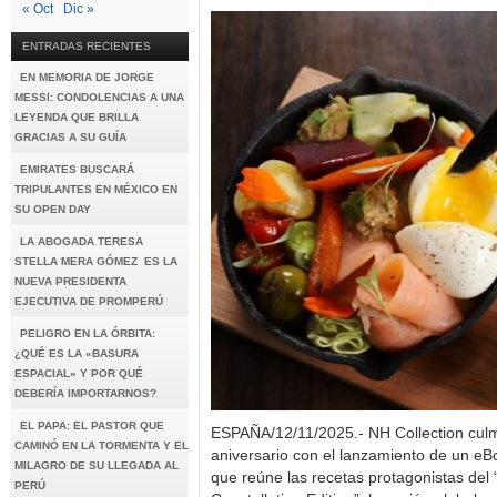
« Oct
Dic »
ENTRADAS RECIENTES
EN MEMORIA DE JORGE
MESSI: CONDOLENCIAS A UNA
LEYENDA QUE BRILLA
GRACIAS A SU GUÍA
EMIRATES BUSCARÁ
TRIPULANTES EN MÉXICO EN
SU OPEN DAY
LA ABOGADA TERESA
STELLA MERA GÓMEZ ES LA
NUEVA PRESIDENTA
EJECUTIVA DE PROMPERÚ
PELIGRO EN LA ÓRBITA:
¿QUÉ ES LA «BASURA
ESPACIAL» Y POR QUÉ
DEBERÍA IMPORTARNOS?
EL PAPA: EL PASTOR QUE
ESPAÑA/12/11/2025.- NH Collection culm
CAMINÓ EN LA TORMENTA Y EL
aniversario con el lanzamiento de un eB
MILAGRO DE SU LLEGADA AL
que reúne las recetas protagonistas del 
PERÚ