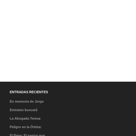
ENTRADAS RECIENTES
En memoria de Jorge
Messi: Condolencias a
Emirates buscará
una leyenda que brilla
tripulantes en México en
La Abogada Teresa
gracias a su guía
su Open Day
Stella Mera Gómez es la
Peligro en la Órbita:
nueva presidenta
¿Qué es la «Basura
El Papa: El pastor que