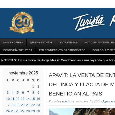
NOS ESCRIBEN
QUIENES SOMOS
ENTREVISTAS
NOTICIAS NACIONALES
ECONOMÍA TURÍSTICA
EMPRENDIMIENTO GASTRONÓMICO
ECOLOGÍA Y MED
NOTICIAS:
En memoria de Jorge Messi: Condolencias a una leyenda que brilla
noviembre 2025
APAVIT: LA VENTA DE E
L
M
X
J
V
S
D
DEL INCA Y LLACTA DE 
1
2
BENEFICIAN AL PAIS
3
4
5
6
7
8
9
10
11
12
13
14
15
16
Posted by
admin
on noviembre 10, 2025 ·
Agregue 
17
18
19
20
21
22
23
24
25
26
27
28
29
30