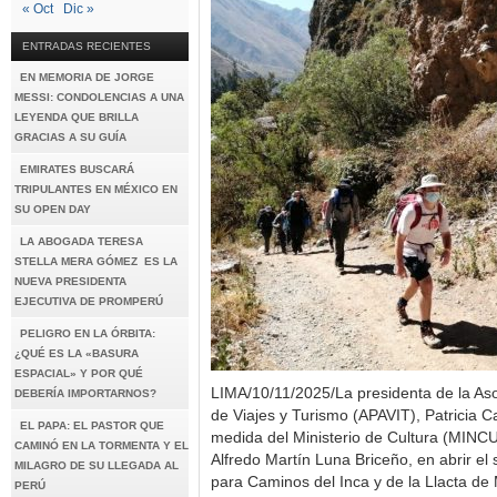
« Oct
Dic »
ENTRADAS RECIENTES
EN MEMORIA DE JORGE
MESSI: CONDOLENCIAS A UNA
LEYENDA QUE BRILLA
GRACIAS A SU GUÍA
EMIRATES BUSCARÁ
TRIPULANTES EN MÉXICO EN
SU OPEN DAY
LA ABOGADA TERESA
STELLA MERA GÓMEZ ES LA
NUEVA PRESIDENTA
EJECUTIVA DE PROMPERÚ
PELIGRO EN LA ÓRBITA:
¿QUÉ ES LA «BASURA
ESPACIAL» Y POR QUÉ
LIMA/10/11/2025/La presidenta de la As
DEBERÍA IMPORTARNOS?
de Viajes y Turismo (APAVIT), Patricia 
EL PAPA: EL PASTOR QUE
medida del Ministerio de Cultura (MINCUL)
CAMINÓ EN LA TORMENTA Y EL
Alfredo Martín Luna Briceño, en abrir el
MILAGRO DE SU LLEGADA AL
para Caminos del Inca y de la Llacta d
PERÚ