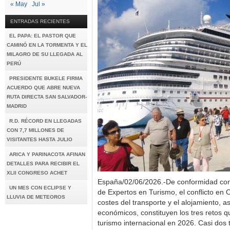
« May
Jul »
ENTRADAS RECIENTES
EL PAPA: EL PASTOR QUE
CAMINÓ EN LA TORMENTA Y EL
MILAGRO DE SU LLEGADA AL
PERÚ
PRESIDENTE BUKELE FIRMA
ACUERDO QUE ABRE NUEVA
RUTA DIRECTA SAN SALVADOR-
MADRID
R.D. RÉCORD EN LLEGADAS
CON 7,7 MILLONES DE
VISITANTES HASTA JULIO
ARICA Y PARINACOTA AFINAN
DETALLES PARA RECIBIR EL
XLII CONGRESO ACHET
España/02/06/2026.-De conformidad con 
UN MES CON ECLIPSE Y
de Expertos en Turismo, el conflicto en 
LLUVIA DE METEOROS
costes del transporte y el alojamiento, a
económicos, constituyen los tres retos 
turismo internacional en 2026. Casi dos t