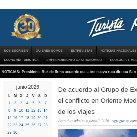
NOS ESCRIBEN
QUIENES SOMOS
ENTREVISTAS
NOTICIAS NACIONALES
ECONOMÍA TURÍSTICA
EMPRENDIMIENTO GASTRONÓMICO
ECOLOGÍA Y MED
NOTICIAS:
Presidente Bukele firma acuerdo que abre nueva ruta directa San
junio 2026
De acuerdo al Grupo de Ex
L
M
X
J
V
S
D
el conflicto en Oriente Med
1
2
3
4
5
6
7
de los viajes
8
9
10
11
12
13
14
15
16
17
18
19
20
21
Posted by
admin
on junio 2, 2026 ·
Agregue un com
22
23
24
25
26
27
28
29
30