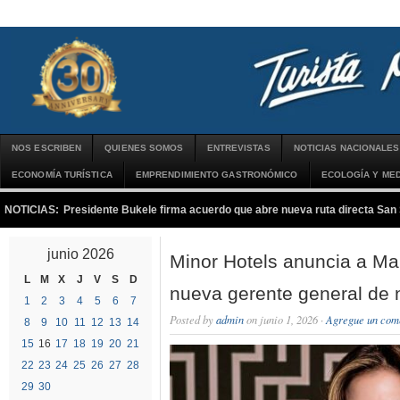
NOS ESCRIBEN
QUIENES SOMOS
ENTREVISTAS
NOTICIAS NACIONALES
ECONOMÍA TURÍSTICA
EMPRENDIMIENTO GASTRONÓMICO
ECOLOGÍA Y MED
NOTICIAS:
Presidente Bukele firma acuerdo que abre nueva ruta directa San
junio 2026
Minor Hotels anuncia a Ma
L
M
X
J
V
S
D
nueva gerente general de
1
2
3
4
5
6
7
Posted by
admin
on junio 1, 2026 ·
Agregue un com
8
9
10
11
12
13
14
15
16
17
18
19
20
21
22
23
24
25
26
27
28
29
30