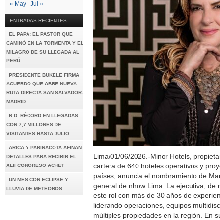
« May
Jul »
ENTRADAS RECIENTES
EL PAPA: EL PASTOR QUE
CAMINÓ EN LA TORMENTA Y EL
MILAGRO DE SU LLEGADA AL
PERÚ
PRESIDENTE BUKELE FIRMA
ACUERDO QUE ABRE NUEVA
RUTA DIRECTA SAN SALVADOR-
MADRID
R.D. RÉCORD EN LLEGADAS
CON 7,7 MILLONES DE
VISITANTES HASTA JULIO
ARICA Y PARINACOTA AFINAN
Lima/01/06/2026.-Minor Hotels, propieta
DETALLES PARA RECIBIR EL
XLII CONGRESO ACHET
cartera de 640 hoteles operativos y proy
países, anuncia el nombramiento de Ma
UN MES CON ECLIPSE Y
general de nhow Lima. La ejecutiva, de 
LLUVIA DE METEOROS
este rol con más de 30 años de experienc
liderando operaciones, equipos multidisci
múltiples propiedades en la región. En s