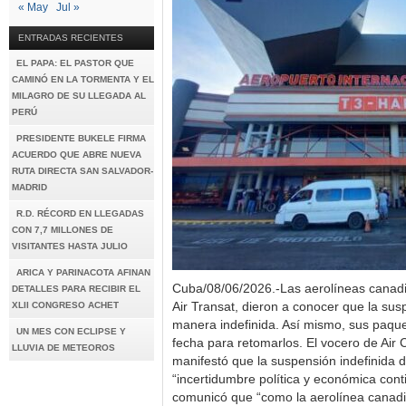
« May
Jul »
ENTRADAS RECIENTES
EL PAPA: EL PASTOR QUE
CAMINÓ EN LA TORMENTA Y EL
MILAGRO DE SU LLEGADA AL
PERÚ
PRESIDENTE BUKELE FIRMA
ACUERDO QUE ABRE NUEVA
RUTA DIRECTA SAN SALVADOR-
MADRID
R.D. RÉCORD EN LLEGADAS
CON 7,7 MILLONES DE
VISITANTES HASTA JULIO
ARICA Y PARINACOTA AFINAN
Cuba/08/06/2026.-Las aerolíneas canadi
DETALLES PARA RECIBIR EL
XLII CONGRESO ACHET
Air Transat, dieron a conocer que la su
manera indefinida. Así mismo, sus paque
UN MES CON ECLIPSE Y
fecha para retomarlos. El vocero de Air 
LLUVIA DE METEOROS
manifestó que la suspensión indefinida 
“incertidumbre política y económica cont
comunicó que “como la aerolínea canadi