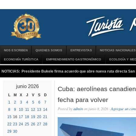
NOS ESCRIBEN
QUIENES SOMOS
ENTREVISTAS
NOTICIAS NACIONALES
ECONOMÍA TURÍSTICA
EMPRENDIMIENTO GASTRONÓMICO
ECOLOGÍA Y MED
NOTICIAS:
Presidente Bukele firma acuerdo que abre nueva ruta directa San
junio 2026
Cuba: aerolíneas canadien
L
M
X
J
V
S
D
fecha para volver
1
2
3
4
5
6
7
Posted by
admin
on junio 8, 2026 ·
Agregue un com
8
9
10
11
12
13
14
15
16
17
18
19
20
21
22
23
24
25
26
27
28
29
30