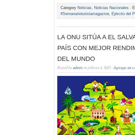
Category
Noticias
,
Noticias Nacionales
· E
#Semanarioturistamagazine
,
Ejército del 
LA ONU SITÚA A EL SAL
PAÍS CON MEJOR RENDI
DEL MUNDO
Posted by
admin
on febrero 4, 2025 ·
Agregue un c