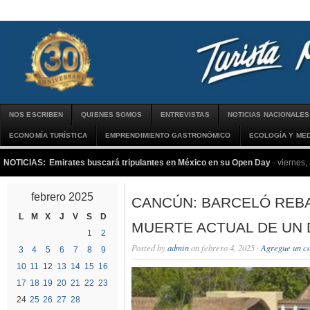
NOS ESCRIBEN
QUIENES SOMOS
ENTREVISTAS
NOTICIAS NACIONALES
ECONOMÍA TURÍSTICA
EMPRENDIMIENTO GASTRONÓMICO
ECOLOGÍA Y MED
NOTICIAS:
Emirates buscará tripulantes en México en su Open Day
-
viernes,
febrero 2025
CANCÚN: BARCELÓ REBA
L
M
X
J
V
S
D
MUERTE ACTUAL DE UN 
1
2
Posted by
admin
on febrero 4, 2025 ·
Agregue un c
3
4
5
6
7
8
9
10
11
12
13
14
15
16
17
18
19
20
21
22
23
24
25
26
27
28