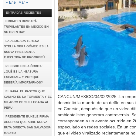
« Ene
Mar »
ENTRADAS RECIENTES
EMIRATES BUSCARÁ
TRIPULANTES EN MÉXICO EN
SU OPEN DAY
LA ABOGADA TERESA
STELLA MERA GÓMEZ ES LA
NUEVA PRESIDENTA
EJECUTIVA DE PROMPERÚ
PELIGRO EN LA ÓRBITA:
¿QUÉ ES LA «BASURA
ESPACIAL» Y POR QUÉ
DEBERÍA IMPORTARNOS?
EL PAPA: EL PASTOR QUE
CANCUN/MEXICO/04/02/2025.-La empres
CAMINÓ EN LA TORMENTA Y EL
MILAGRO DE SU LLEGADA AL
desmintió la muerte de un delfín en sus 
PERÚ
en Cancún, después de que un video dif
ambientalistas generara controversia. 
PRESIDENTE BUKELE FIRMA
corresponden a un evento ocurrido en 2
ACUERDO QUE ABRE NUEVA
especulado en redes sociales. En un co
RUTA DIRECTA SAN SALVADOR-
que el video viralizado recientemente no 
MADRID