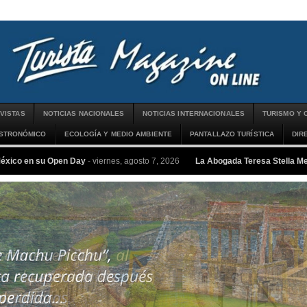
VISTAS
NOTICIAS NACIONALES
NOTICIAS INTERNACIONALES
TURISMO Y 
ASTRONÓMICO
ECOLOGÍA Y MEDIO AMBIENTE
PANTALLAZO TURÍSTICA
DIR
México en su Open Day
-
viernes, agosto 7, 2026
La Abogada Teresa Stella 