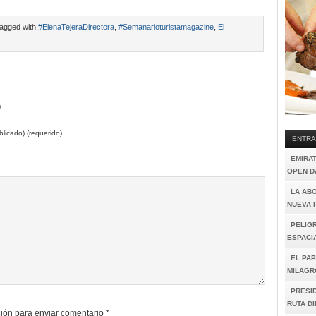
agged with
#ElenaTejeraDirectora
,
#Semanarioturistamagazine
,
El
)
licado) (requerido)
ENTRA
EMIRA
OPEN D
LA AB
NUEVA 
PELIGR
ESPACI
EL PAP
MILAGR
PRESI
RUTA D
ión para enviar comentario
*