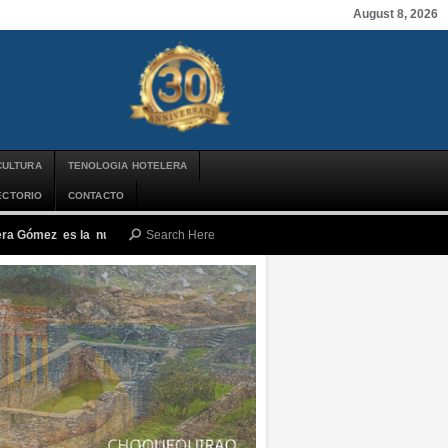
August 8, 2026
CULTURA
TENOLOGIA HOTELERA
ECTORIO
CONTACTO
Mera Gómez es la nueva presidenta ejecutiva de PROMPERÚ
-
jueves, agosto 6,