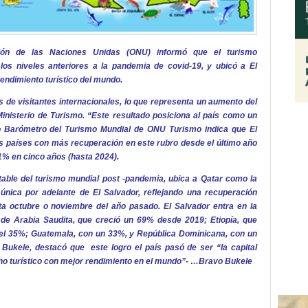
ión de las Naciones Unidas (ONU) informó que el turismo
los niveles anteriores a la pandemia de covid-19, y ubicó a El
endimiento turístico del mundo.
es de visitantes internacionales, lo que representa un aumento del
inisterio de Turismo. “Este resultado posiciona al país como un
mo Barómetro del Turismo Mundial de ONU Turismo indica que El
os países con más recuperación en este rubro desde el último año
1% en cinco años (hasta 2024).
otable del turismo mundial post -pandemia, ubica a Qatar como la
única por adelante de El Salvador, reflejando una recuperación
sta octubre o noviembre del año pasado. El Salvador entra en la
de Arabia Saudita, que creció un 69% desde 2019; Etiopía, que
el 35%; Guatemala, con un 33%, y República Dominicana, con un
 Bukele, destacó que este logro el país pasó de ser “la capital
ino turístico con mejor rendimiento en el mundo”- …Bravo Bukele