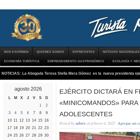
NOS ESCRIBEN
QUIENES SOMOS
ENTREVISTAS
NOTICIAS NACIONALES
ECONOMÍA TURÍSTICA
EMPRENDIMIENTO GASTRONÓMICO
ECOLOGÍA Y MED
NOTICIAS:
La Abogada Teresa Stella Mera Gómez es la nueva presidenta 
agosto 2026
EJÉRCITO DICTARÁ EN 
L
M
X
J
V
S
D
«MINICOMANDOS» PARA 
1
2
ADOLESCENTES
3
4
5
6
7
8
9
10
11
12
13
14
15
16
Posted by
admin
on febrero 4, 2025 ·
Agregue un c
17
18
19
20
21
22
23
24
25
26
27
28
29
30