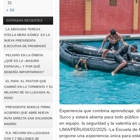
31
« Jul
ENTRADAS RECIENTES
LA ABOGADA TERESA
STELLA MERA GÓMEZ ES LA
NUEVA PRESIDENTA
EJECUTIVA DE PROMPERÚ
PELIGRO EN LA ÓRBITA:
¿QUÉ ES LA «BASURA
ESPACIAL» Y POR QUÉ
DEBERÍA IMPORTARNOS?
EL PAPA: EL PASTOR QUE
CAMINÓ EN LA TORMENTA Y EL
MILAGRO DE SU LLEGADA AL
PERÚ
PRESIDENTE BUKELE FIRMA
Experiencia que combina aprendizaje, di
ACUERDO QUE ABRE NUEVA
Surco y estará abierta para todo público
RUTA DIRECTA SAN SALVADOR-
en equipo, la seguridad y la valentía e
MADRID
LIMA/PERU/04/02/2025.-La Escuela de C
R.D. RÉCORD EN LLEGADAS
propone una experiencia única para esta
CON 7,7 MILLONES DE