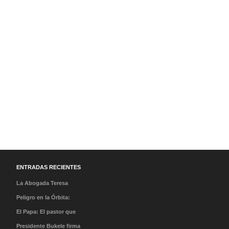
ENTRADAS RECIENTES
La Abogada Teresa
Stella Mera Gómez es la
Peligro en la Órbita:
nueva presidenta
¿Qué es la «Basura
El Papa: El pastor que
ejecutiva de PROMPERÚ
Espacial» y por qué
caminó en la tormenta y
Presidente Bukele firma