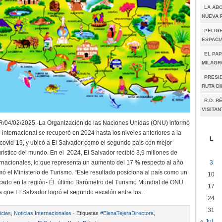
LA AB
NUEVA 
PELIGR
ESPACI
EL PAP
MILAGR
PRESI
RUTA D
R.D. R
VISITAN
04/02/2025.-La Organización de las Naciones Unidas (ONU) informó
 internacional se recuperó en 2024 hasta los niveles anteriores a la
L
ovid-19, y ubicó a El Salvador como el segundo país con mejor
rístico del mundo. En el 2024, El Salvador recibió 3,9 millones de
3
ternacionales, lo que representa un aumento del 17 % respecto al año
mó el Ministerio de Turismo. “Este resultado posiciona al país como un
10
cado en la región- Él último Barómetro del Turismo Mundial de ONU
17
a que El Salvador logró el segundo escalón entre los…
24
31
icias
,
Noticias Internacionales
· Etiquetas
#ElenaTejeraDirectora
,
« Jul