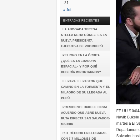
31
« Jul
ENTRADAS RECIENTES
LA ABOGADA TERESA
STELLA MERA GÓMEZ ES LA
NUEVA PRESIDENTA
EJECUTIVA DE PROMPERÚ
PELIGRO EN LA ÓRBITA:
¿QUÉ ES LA «BASURA
ESPACIAL» Y POR QUÉ
DEBERÍA IMPORTARNOS?
EL PAPA: EL PASTOR QUE
CAMINÓ EN LA TORMENTA Y EL
MILAGRO DE SU LLEGADA AL
PERÚ
PRESIDENTE BUKELE FIRMA
EE.UU./10/04
ACUERDO QUE ABRE NUEVA
Nayib Bukele s
RUTA DIRECTA SAN SALVADOR-
martes a El S
MADRID
Departamento 
R.D. RÉCORD EN LLEGADAS
Salvador hasta
CON 7,7 MILLONES DE