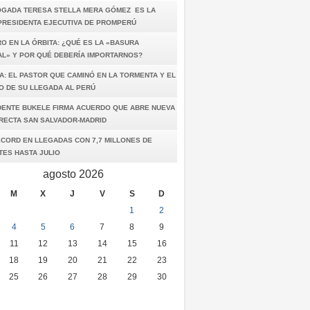
OGADA TERESA STELLA MERA GÓMEZ ES LA
PRESIDENTA EJECUTIVA DE PROMPERÚ
O EN LA ÓRBITA: ¿QUÉ ES LA «BASURA
AL» Y POR QUÉ DEBERÍA IMPORTARNOS?
A: EL PASTOR QUE CAMINÓ EN LA TORMENTA Y EL
O DE SU LLEGADA AL PERÚ
DENTE BUKELE FIRMA ACUERDO QUE ABRE NUEVA
IRECTA SAN SALVADOR-MADRID
ÉCORD EN LLEGADAS CON 7,7 MILLONES DE
TES HASTA JULIO
agosto 2026
M
X
J
V
S
D
1
2
4
5
6
7
8
9
11
12
13
14
15
16
18
19
20
21
22
23
25
26
27
28
29
30