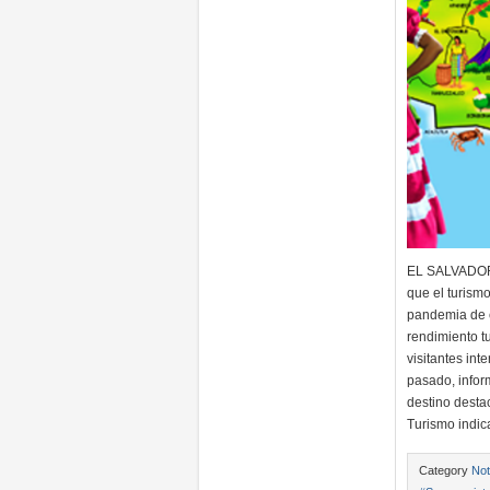
EL SALVADOR/
que el turismo
pandemia de c
rendimiento tu
visitantes in
pasado, infor
destino desta
Turismo indic
Category
Not