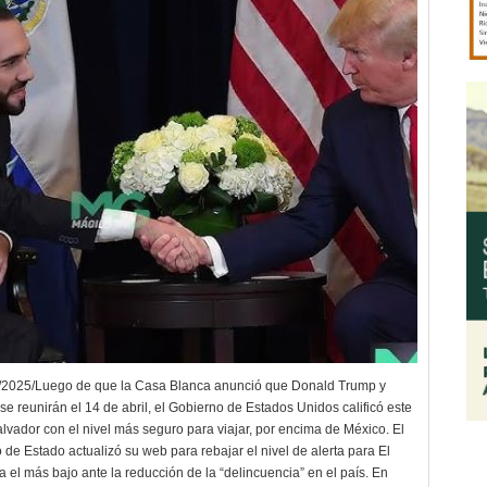
/2025/Luego de que la Casa Blanca anunció que Donald Trump y
e reunirán el 14 de abril, el Gobierno de Estados Unidos calificó este
alvador con el nivel más seguro para viajar, por encima de México. El
de Estado actualizó su web para rebajar el nivel de alerta para El
 el más bajo ante la reducción de la “delincuencia” en el país. En