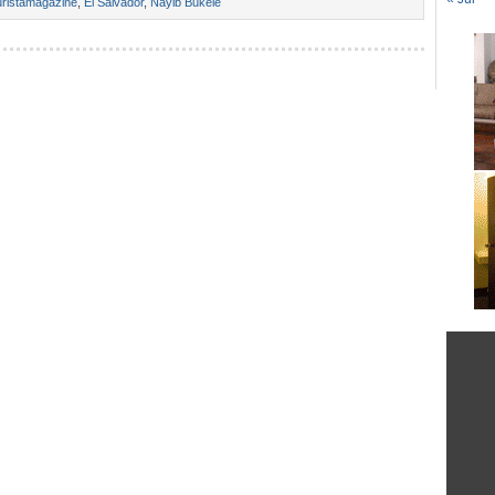
ristamagazine
,
El Salvador
,
Nayib Bukele