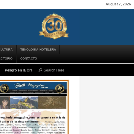
August 7, 2026
CULTURA
TENOLOGIA HOTELERA
ECTORIO
CONTACTO
Peligro en la Órbita: ¿Qué es la «Basura Espacial» y por qué debería impor