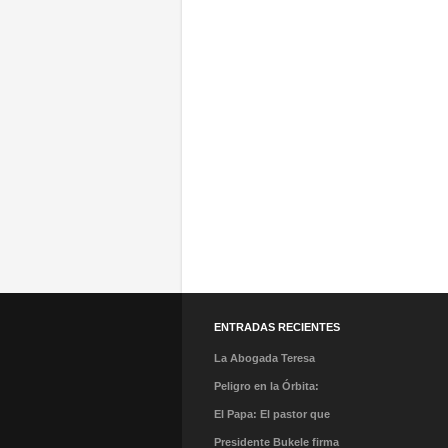
ENTRADAS RECIENTES
La Abogada Teresa
Stella Mera Gómez es la
Peligro en la Órbita:
nueva presidenta
¿Qué es la «Basura
El Papa: El pastor que
ejecutiva de PROMPERÚ
Espacial» y por qué
caminó en la tormenta y
Presidente Bukele firma