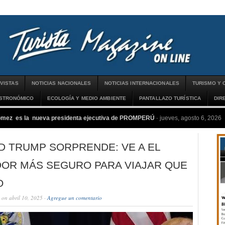
VISTAS
NOTICIAS NACIONALES
NOTICIAS INTERNACIONALES
TURISMO Y 
ASTRONÓMICO
ECOLOGÍA Y MEDIO AMBIENTE
PANTALLAZO TURÍSTICA
DIR
ómez es la nueva presidenta ejecutiva de PROMPERÚ
-
jueves, agosto 6, 2026
D TRUMP SORPRENDE: VE A EL
DOR MÁS SEGURO PARA VIAJAR QUE
O
on abril 10, 2025 ·
Agregue un comentario