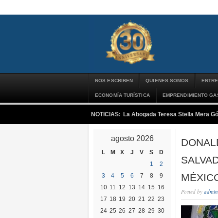
NOS ESCRIBEN
QUIENES SOMOS
ENTRE
ECONOMÍA TURÍSTICA
EMPRENDIMIENTO G
NOTICIAS:
La Abogada Teresa Stella Mera G
agosto 2026
DONAL
L
M
X
J
V
S
D
SALVA
1
2
MÉXIC
3
4
5
6
7
8
9
10
11
12
13
14
15
16
Posted by
admin
17
18
19
20
21
22
23
24
25
26
27
28
29
30