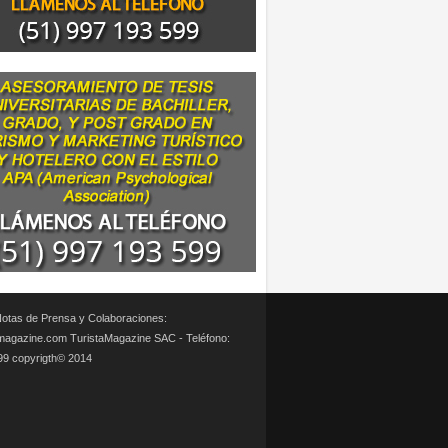
otas de Prensa y Colaboraciones:
magazine.com TuristaMagazine SAC - Teléfono:
99 copyrigth© 2014