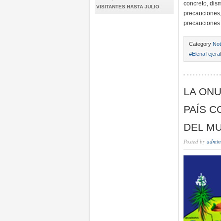
concreto, dism
VISITANTES HASTA JULIO
precauciones,
precauciones 
Category
Not
#ElenaTejera
LA ONU
PAÍS C
DEL M
Posted by
admin