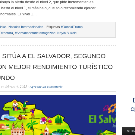
inuyó la alerta desde el nivel 2, que pide incrementar las
 hasta el nivel 1, el más bajo, que solo recomienda ejercer
normales. El Nivel 1…
icias
,
Noticias Internacionales
· Etiquetas
#DonaldTrump
,
Directora
,
#Semanarioturistamagazine
,
Nayib Bukele
 SITÚA A EL SALVADOR, SEGUNDO
ON MEJOR RENDIMIENTO TURÍSTICO
UNDO
on febrero 4, 2025 ·
Agregue un comentario
ENTRA