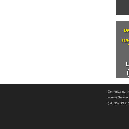
Comentarios, N
admin@turista
(51) 997 193 5