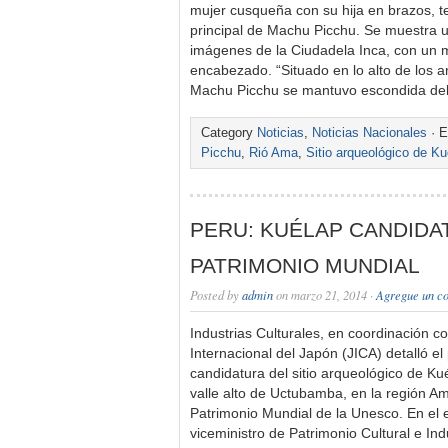
mujer cusqueña con su hija en brazos, te
principal de Machu Picchu. Se muestra 
imágenes de la Ciudadela Inca, con un
encabezado. “Situado en lo alto de los 
Machu Picchu se mantuvo escondida de
Category
Noticias
,
Noticias Nacionales
· E
Picchu
,
Rió Ama
,
Sitio arqueológico de Ku
PERU: KUÉLAP CANDIDA
PATRIMONIO MUNDIAL
Posted by
admin
on marzo 21, 2014 ·
Agregue un c
Industrias Culturales, en coordinación 
Internacional del Japón (JICA) detalló e
candidatura del sitio arqueológico de Kué
valle alto de Uctubamba, en la región Ama
Patrimonio Mundial de la Unesco. En el e
viceministro de Patrimonio Cultural e Ind