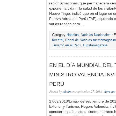
región Amazonas, que permanecerá cerra
exponer la vida ni la salud de los visita
Nuevo Tingo, indicó que en el lugar se e
Fuerza Aérea del Perú (FAP) equipado 
varias rondas para…
Category
Noticias
,
Noticias Nacionales
· E
forestal
,
Portal de Noticias turistamagazin
Turismo en el Perú
,
Turistamagazine
EN EL DÍA MUNDIAL DEL
MINISTRO VALENCIA INV
PERÚ
Posted by
admin
on septiembre 27, 2018 ·
Agregue 
27/09/2018/Lima.- de septiembre de 201
Exterior y Turismo, Rogers Valencia, inv
conocer el país, esto al conmemorarse h