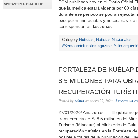
PCM publicado hoy en el Diario Oficial 
VISITANTES HASTA JULIO
que la medida estará vigente por 60 día
durante ese periodo se podrán ejecutar
excepción, inmediatas y necesarias, de r
correspondan en las zonas…
Category
Noticias
,
Noticias Nacionales
· E
#Semanarioturistamagazine
,
Sitio arqueol
FORTALEZA DE KUÉLAP 
8.5 MILLONES PARA OBR
RECUPERACIÓN TURÍST
Posted by
admin
on enero 27, 2020 ·
Agregue un co
27/01/2020/ Amazonas.- .- El gobierno p
transferencia de S/ 8.5 millones del Mini
Turismo (Mincetur) al Ministerio de Cultu
recuperación turística en la Fortaleza d
posible a través de la publicación del D