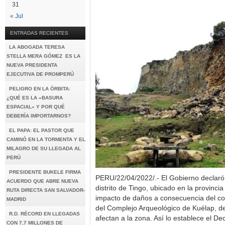
31
« Jul
ENTRADAS RECIENTES
LA ABOGADA TERESA
STELLA MERA GÓMEZ ES LA
NUEVA PRESIDENTA
EJECUTIVA DE PROMPERÚ
PELIGRO EN LA ÓRBITA:
¿QUÉ ES LA «BASURA
ESPACIAL» Y POR QUÉ
DEBERÍA IMPORTARNOS?
EL PAPA: EL PASTOR QUE
CAMINÓ EN LA TORMENTA Y EL
MILAGRO DE SU LLEGADA AL
PERÚ
PRESIDENTE BUKELE FIRMA
PERU/22/04/2022/.- El Gobierno declaró
ACUERDO QUE ABRE NUEVA
distrito de Tingo, ubicado en la provinc
RUTA DIRECTA SAN SALVADOR-
impacto de daños a consecuencia del col
MADRID
del Complejo Arqueológico de Kuélap, deb
R.D. RÉCORD EN LLEGADAS
afectan a la zona. Así lo establece el 
CON 7,7 MILLONES DE