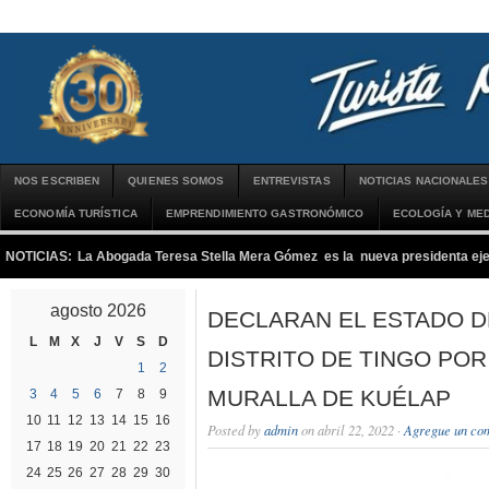
NOS ESCRIBEN
QUIENES SOMOS
ENTREVISTAS
NOTICIAS NACIONALES
ECONOMÍA TURÍSTICA
EMPRENDIMIENTO GASTRONÓMICO
ECOLOGÍA Y MED
NOTICIAS:
La Abogada Teresa Stella Mera Gómez es la nueva presidenta 
agosto 2026
DECLARAN EL ESTADO D
L
M
X
J
V
S
D
DISTRITO DE TINGO POR
1
2
MURALLA DE KUÉLAP
3
4
5
6
7
8
9
10
11
12
13
14
15
16
Posted by
admin
on abril 22, 2022 ·
Agregue un co
17
18
19
20
21
22
23
24
25
26
27
28
29
30