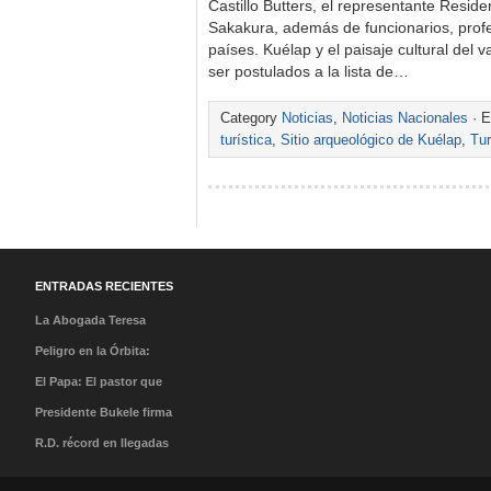
Castillo Butters, el representante Reside
Sakakura, además de funcionarios, prof
países. Kuélap y el paisaje cultural del 
ser postulados a la lista de…
Category
Noticias
,
Noticias Nacionales
· E
turística
,
Sitio arqueológico de Kuélap
,
Tur
ENTRADAS RECIENTES
La Abogada Teresa
Stella Mera Gómez es la
Peligro en la Órbita:
nueva presidenta
¿Qué es la «Basura
El Papa: El pastor que
ejecutiva de PROMPERÚ
Espacial» y por qué
caminó en la tormenta y
Presidente Bukele firma
debería importarnos?
el milagro de su llegada
acuerdo que abre nueva
R.D. récord en llegadas
al Perú
ruta directa San
con 7,7 millones de