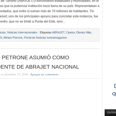
s de Turismo (ABRAJET) y funcionarios estaduales y municipales, en el
so que la poderosa institución hace fuera de su país. Representaban a
estados, que entre sí suman más de 70 millones de habitantes. Tío
sort, uno de los principales apoyos para concretar esta instancia, fue
entro, que no se limitó a Punta del Este, sino…
icias
,
Noticias Internacionales
· Etiquetas
ABRAJET
,
Cipetur
,
Elenita Villar
,
DI
,
Miriam Petrone
,
Portal de Noticias turistamagazine
M PETRONE ASUMIÓ COMO
DENTE DE ABRAJET NACIONAL
on diciembre 15, 2016 ·
Agregue un comentario
ENTRA