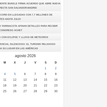
DENTE BUKELE FIRMA ACUERDO QUE ABRE NUEVA
IRECTA SAN SALVADOR-MADRID
ÉCORD EN LLEGADAS CON 7,7 MILLONES DE
TES HASTA JULIO
Y PARINACOTA AFINAN DETALLES PARA RECIBIR
I CONGRESO ACHET
S CON ECLIPSE Y LLUVIA DE METEOROS
ENCIAL SILENCIOSO: EL TURISMO RELIGIOSO
A SU LUGAR EN LAS AMÉRICAS
agosto 2026
M
X
J
V
S
D
1
2
4
5
6
7
8
9
11
12
13
14
15
16
18
19
20
21
22
23
25
26
27
28
29
30