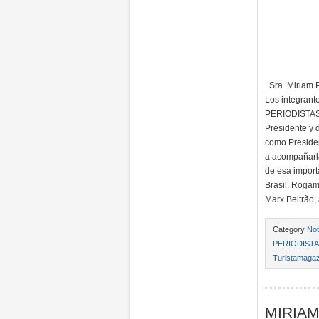
Sra. Miriam 
Los integran
PERIODISTAS 
Presidente y 
como Presiden
a acompañarla
de esa import
Brasil. Rogam
Marx Beltrão,
Category
Not
PERIODIST
Turistamagaz
MIRIAM