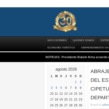
NOS ESCRIBEN
QUIENES SOMOS
ENTRE
ECONOMÍA TURÍSTICA
EMPRENDIMIENTO G
NOTICIAS:
Presidente Bukele firma acuerdo 
agosto 2026
ABRAJ
L
M
X
J
V
S
D
DEL E
1
2
CIPETU
3
4
5
6
7
8
9
10
11
12
13
14
15
16
DEPAR
17
18
19
20
21
22
23
Posted by
admin
24
25
26
27
28
29
30