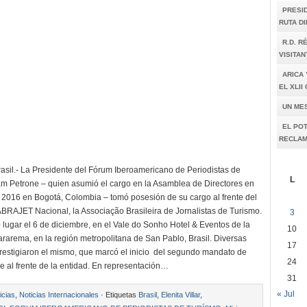
PRESI
RUTA D
R.D. R
VISITAN
ARICA 
EL XLI
UN ME
EL POT
RECLAM
asil.- La Presidente del Fórum Iberoamericano de Periodistas de
L
am Petrone – quien asumió el cargo en la Asamblea de Directores en
2016 en Bogotá, Colombia – tomó posesión de su cargo al frente del
 ABRAJET Nacional, la Associação Brasileira de Jornalistas de Turismo.
3
o lugar el 6 de diciembre, en el Vale do Sonho Hotel & Eventos de la
10
rarema, en la región metropolitana de San Pablo, Brasil. Diversas
17
restigiaron el mismo, que marcó el inicio del segundo mandato de
24
e al frente de la entidad. En representación…
31
« Jul
icias
,
Noticias Internacionales
· Etiquetas
Brasil
,
Elenita Villar
,