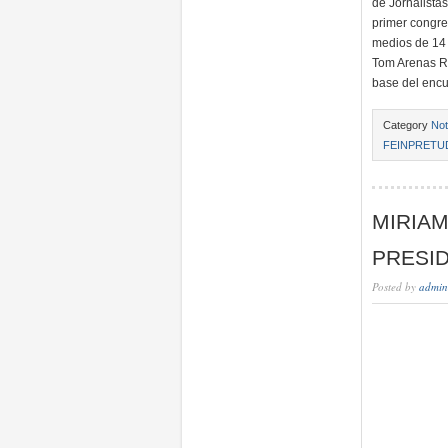
de Jornalista
primer congre
medios de 14 
Tom Arenas Re
base del encu
Category
Not
FEINPRETU
MIRIA
PRESI
Posted by
admin