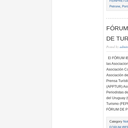
FEINPRETU
Petrone
,
Port
FÓRUM
DE TU
Posted by
admin
El FÓRUM IB
las Asociacio
Asociación Co
Asociación de
Prensa Turís
(APPTUR) Asso
Periodistas d
del Uruguay (
Turismo (FEP
FÓRUM DE P
Category
Not
FORUM IBE