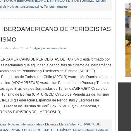
DI
,
FORUM IBEROAMERICANO DE PERIODISTAS DE TURÍSMO
,
Miriam
al de Noticias turistamagazine
,
Turistamagazine
 IBEROAMERICANO DE PERIODISTAS
RISMO
on diciembre 13, 2016 ·
Agregue un comentario
EROAMERICANO DE PERIODISTAS DE TURISMO está formado por
nes nacionales que aglutinan a periodistas de turismo de Iberoamérica:
lombiana de Periodistas y Escritores de Turismo (ACOPET)
 Periodistas de Turismo de Chile (APTUR) Asociación Dominicana de
tica, Inc. (ADOMPRETUR) Asociación Panameña de Prensa y Turismo
ciaçao Brasileira de Jornalistas de Turismo (ABRAJET) Círculo de
e Turismo de Bolivia (CIPTURBOL) Círculo de Periodistas de Turismo
CIPETUR) Federación Española de Periodistas y Escritores de
ET) Prensa de Turismo de Perú (PRENSATUR) Su antecesor, el
RENSA TURÍSTICA DEL MERCOSUR,…
icias
,
Noticias Internacionales
· Etiquetas
Elenita Villar
,
FEINPRETUDI
,
ROAMERICANO DE PERIODISTAS DE TURÍSMO
,
Miriam Petrone
,
Portal de