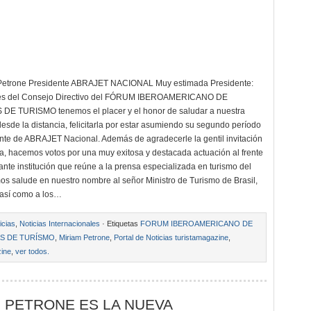
Petrone Presidente ABRAJET NACIONAL Muy estimada Presidente:
tes del Consejo Directivo del FÓRUM IBEROAMERICANO DE
DE TURISMO tenemos el placer y el honor de saludar a nuestra
desde la distancia, felicitarla por estar asumiendo su segundo período
te de ABRAJET Nacional. Además de agradecerle la gentil invitación
, hacemos votos por una muy exitosa y destacada actuación al frente
ante institución que reúne a la prensa especializada en turismo del
os salude en nuestro nombre al señor Ministro de Turismo de Brasil,
 así como a los…
icias
,
Noticias Internacionales
· Etiquetas
FORUM IBEROAMERICANO DE
AS DE TURÍSMO
,
Miriam Petrone
,
Portal de Noticias turistamagazine
,
ine
,
ver todos.
 PETRONE ES LA NUEVA