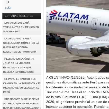
31
« Jul
ENTRADAS RECIENTES
EMIRATES BUSCARÁ
TRIPULANTES EN MÉXICO EN
SU OPEN DAY
LA ABOGADA TERESA
STELLA MERA GÓMEZ ES LA
NUEVA PRESIDENTA
EJECUTIVA DE PROMPERÚ
PELIGRO EN LA ÓRBITA:
¿QUÉ ES LA «BASURA
ESPACIAL» Y POR QUÉ
DEBERÍA IMPORTARNOS?
ARGENTINA/24/12/2025.-Autoridades se r
EL PAPA: EL PASTOR QUE
gestiones diplomáticas ante Perú para rev
CAMINÓ EN LA TORMENTA Y EL
transferencia que motivó el anuncio de l
MILAGRO DE SU LLEGADA AL
Tucumán-Lima. Tras el anuncio de LATAM
PERÚ
de la ruta Tucumán (TUC) – Lima (LIM) a
PRESIDENTE BUKELE FIRMA
2026, el gobierno provincial un plan de 
ACUERDO QUE ABRE NUEVA
intentar sostener la operación. Funciona
RUTA DIRECTA SAN SALVADOR-