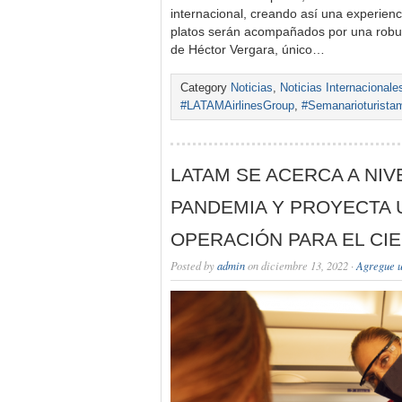
internacional, creando así una experien
platos serán acompañados por una robus
de Héctor Vergara, único…
Category
Noticias
,
Noticias Internacionale
#LATAMAirlinesGroup
,
#Semanarioturista
LATAM SE ACERCA A NIV
PANDEMIA Y PROYECTA 
OPERACIÓN PARA EL CI
Posted by
admin
on diciembre 13, 2022 ·
Agregue u