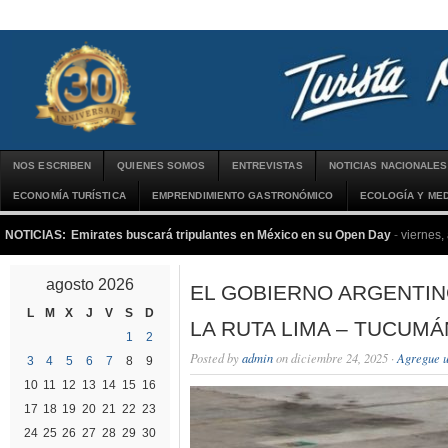
NOS ESCRIBEN
QUIENES SOMOS
ENTREVISTAS
NOTICIAS NACIONALES
ECONOMÍA TURÍSTICA
EMPRENDIMIENTO GASTRONÓMICO
ECOLOGÍA Y MED
NOTICIAS:
Emirates buscará tripulantes en México en su Open Day
-
viernes,
agosto 2026
EL GOBIERNO ARGENTIN
L
M
X
J
V
S
D
LA RUTA LIMA – TUCUMÁ
1
2
Posted by
admin
on diciembre 24, 2025 ·
Agregue u
3
4
5
6
7
8
9
10
11
12
13
14
15
16
17
18
19
20
21
22
23
24
25
26
27
28
29
30