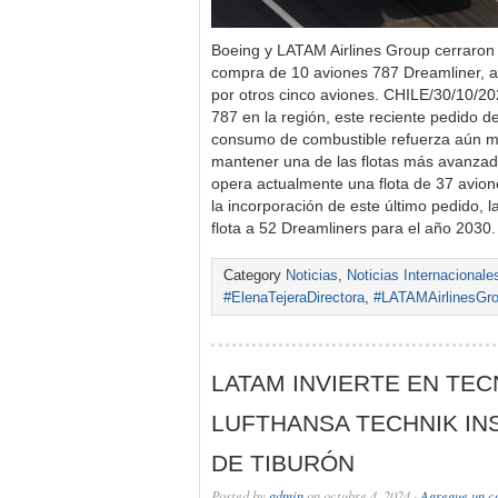
Boeing y LATAM Airlines Group cerraron 
compra de 10 aviones 787 Dreamliner, 
por otros cinco aviones. CHILE/30/10/20
787 en la región, este reciente pedido d
consumo de combustible refuerza aún 
mantener una de las flotas más avanza
opera actualmente una flota de 37 avio
la incorporación de este último pedido, l
flota a 52 Dreamliners para el año 203
Category
Noticias
,
Noticias Internacionale
#ElenaTejeraDirectora
,
#LATAMAirlinesGr
LATAM INVIERTE EN TE
LUFTHANSA TECHNIK INS
DE TIBURÓN
Posted by
admin
on octubre 4, 2024 ·
Agregue un c