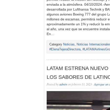
enviada a la atmósfera. 04/10/2024.-Ae
desarrollada por Lufthansa Technik y BA
algunos aviones Boeing 777 del grupo L
millones de escamas, permitirá reducir 
aproximadamente un 1% y reducir la emi
al año, una vez que se encuentre instal
En…
Category
Noticias
,
Noticias Internacionale
#ElenaTejeraDirectora
,
#LATAMAirlinesGr
LATAM ESTRENA NUEVO
LOS SABORES DE LATIN
Posted by
admin
on febrero 13, 2023 ·
Agregue un 