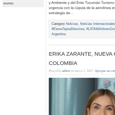
y Ambiente y del Ente Tucumán Turismo
MADRID
urgencia con la cúpula de la aerolínea e
estrategia de…
Category
Noticias
,
Noticias Internacionale
#ElenaTejeraDirectora
,
#LATAMAirlinesGr
Argentina
ERIKA ZARANTE, NUEVA
COLOMBIA
Posted by
admin
on marzo 1, 2025 ·
Agregue un co