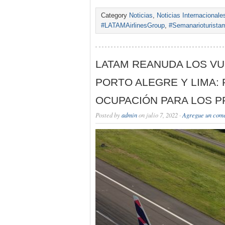
Category
Noticias
,
Noticias Internacionale
#LATAMAirlinesGroup
,
#Semanarioturista
LATAM REANUDA LOS V
PORTO ALEGRE Y LIMA:
OCUPACIÓN PARA LOS 
Posted by
admin
on julio 7, 2022 ·
Agregue un come