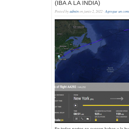
(IBA A LA INDIA)
Posted by
admin
on junio 2, 2022 ·
Agregue un com
En todas partes se cuecen habas y la bur