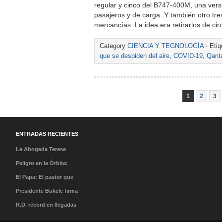
regular y cinco del B747-400M, una vers
pasajeros y de carga. Y también otro tr
mercancías. La idea era retirarlos de ci
Category
CIENCIA Y TEGNOLOGÍA
· Eti
que se despiden del aire
,
COVID-19
,
Qant
1
2
3
ENTRADAS RECIENTES
La Abogada Teresa
Stella Mera Gómez es la
Peligro en la Órbita:
nueva presidenta
¿Qué es la «Basura
El Papa: El pastor que
ejecutiva de PROMPERÚ
Espacial» y por qué
caminó en la tormenta y
Presidente Bukele firma
debería importarnos?
el milagro de su llegada
acuerdo que abre nueva
R.D. récord en llegadas
al Perú
ruta directa San
con 7,7 millones de