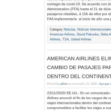
contagio de covid-19. De acuerdo con da
Administration (FFA) hasta el 21 de dic
pasajeros rebeldes, 4.156 de ellos por el
FAA implementaría al inicio de año una 
Category
Noticias
,
Noticias Internacionale
American Airlines
,
David Pekoske
,
Delta A
Airlines
,
TSA
,
United Airlines
AMERICAN AIRLINES ELIM
CAMBIO DE PASAJES PA
DENTRO DEL CONTINEN
Posted by
admin
on noviembre 23, 2020 ·
Agregue 
23/11/2020/ EE.UU.- En un comunicado 
Airlines anunció el fin de los cargos de 
viajes internacionales dentro del conti
comprometidos a facilitar los viajes a nu