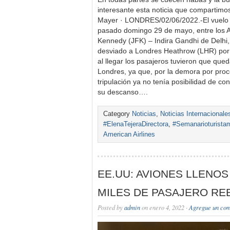
interesante esta noticia que compartim
Mayer · LONDRES/02/06/2022.-El vuelo 
pasado domingo 29 de mayo, entre los 
Kennedy (JFK) – Indira Gandhi de Delhi,
desviado a Londres Heathrow (LHR) por
al llegar los pasajeros tuvieron que qu
Londres, ya que, por la demora por proce
tripulación ya no tenía posibilidad de con
su descanso….
Category
Noticias
,
Noticias Internacionale
#ElenaTejeraDirectora
,
#Semanarioturista
American Airlines
EE.UU: AVIONES LLENOS
MILES DE PASAJERO RE
Posted by
admin
on enero 4, 2022 ·
Agregue un com