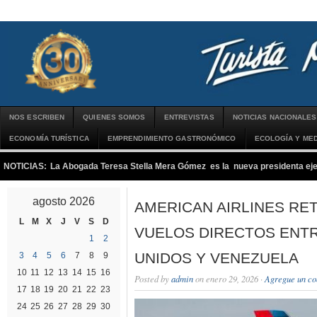
NOS ESCRIBEN
QUIENES SOMOS
ENTREVISTAS
NOTICIAS NACIONALES
ECONOMÍA TURÍSTICA
EMPRENDIMIENTO GASTRONÓMICO
ECOLOGÍA Y MED
NOTICIAS:
La Abogada Teresa Stella Mera Gómez es la nueva presidenta 
agosto 2026
AMERICAN AIRLINES RE
L
M
X
J
V
S
D
VUELOS DIRECTOS ENT
1
2
UNIDOS Y VENEZUELA
3
4
5
6
7
8
9
10
11
12
13
14
15
16
Posted by
admin
on enero 29, 2026 ·
Agregue un co
17
18
19
20
21
22
23
24
25
26
27
28
29
30