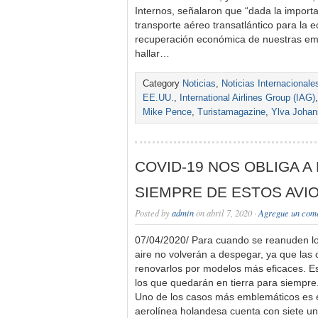
Internos, señalaron que “dada la importa
transporte aéreo transatlántico para la 
recuperación económica de nuestras emp
hallar…
Category
Noticias
,
Noticias Internacionale
EE.UU.
,
International Airlines Group (IAG)
Mike Pence
,
Turistamagazine
,
Ylva Joha
COVID-19 NOS OBLIGA 
SIEMPRE DE ESTOS AVI
Posted by
admin
on abril 7, 2020 ·
Agregue un com
07/04/2020/ Para cuando se reanuden l
aire no volverán a despegar, ya que la
renovarlos por modelos más eficaces. E
los que quedarán en tierra para siempre.
Uno de los casos más emblemáticos es 
aerolínea holandesa cuenta con siete u