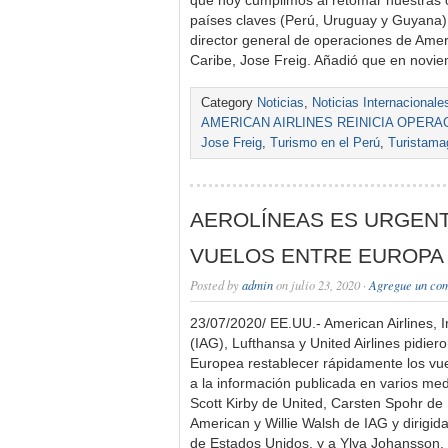
que hoy cumplimos al retomar nuestras 
países claves (Perú, Uruguay y Guyana) 
director general de operaciones de Amer
Caribe, Jose Freig. Añadió que en nov
Category
Noticias
,
Noticias Internacionale
AMERICAN AIRLINES REINICIA OPERA
Jose Freig
,
Turismo en el Perú
,
Turistama
AEROLÍNEAS ES URGEN
VUELOS ENTRE EUROPA
Posted by
admin
on julio 23, 2020 ·
Agregue un co
23/07/2020/ EE.UU.- American Airlines, I
(IAG), Lufthansa y United Airlines pidie
Europea restablecer rápidamente los vue
a la información publicada en varios med
Scott Kirby de United, Carsten Spohr de
American y Willie Walsh de IAG y dirigid
de Estados Unidos, y a Ylva Johansson,