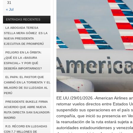
31
« Jul
ENTRADAS RECIENTES
LA ABOGADA TERESA
STELLA MERA GÓMEZ ES LA
NUEVA PRESIDENTA
EJECUTIVA DE PROMPERÚ
PELIGRO EN LA ÓRBITA:
¿QUÉ ES LA «BASURA
ESPACIAL» Y POR QUÉ
DEBERÍA IMPORTARNOS?
EL PAPA: EL PASTOR QUE
CAMINÓ EN LA TORMENTA Y EL
MILAGRO DE SU LLEGADA AL
PERÚ
EE.UU./29/01/2026.-American Airlines an
PRESIDENTE BUKELE FIRMA
retomar vuelos directos entre Estados U
ACUERDO QUE ABRE NUEVA
suspendido sus operaciones en el país
RUTA DIRECTA SAN SALVADOR-
compañía, que inició su presencia en V
MADRID
la reanudación de la ruta estará sujeta a
R.D. RÉCORD EN LLEGADAS
autoridades estadounidenses y venezolan
CON 7,7 MILLONES DE