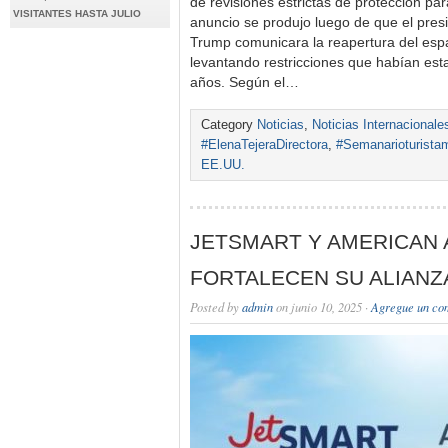
de revisiones estrictas de protección para
VISITANTES HASTA JULIO
anuncio se produjo luego de que el pre
Trump comunicara la reapertura del esp
levantando restricciones que habían est
años. Según el…
Category
Noticias
,
Noticias Internacionale
#ElenaTejeraDirectora
,
#Semanarioturista
EE.UU.
JETSMART Y AMERICAN 
FORTALECEN SU ALIANZ
Posted by
admin
on junio 10, 2025 ·
Agregue un co