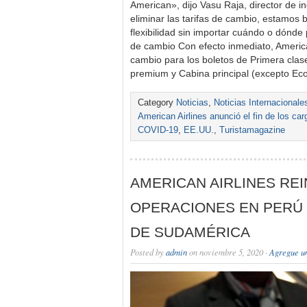
American», dijo Vasu Raja, director de i
eliminar las tarifas de cambio, estamos 
flexibilidad sin importar cuándo o dónde 
de cambio Con efecto inmediato, American
cambio para los boletos de Primera clas
premium y Cabina principal (excepto E
Category
Noticias
,
Noticias Internacionale
American Airlines anunció el fin de los c
COVID-19
,
EE.UU.
,
Turistamagazine
AMERICAN AIRLINES REI
OPERACIONES EN PERÚ 
DE SUDAMÉRICA
Posted by
admin
on noviembre 5, 2020 ·
Agregue u