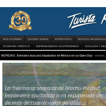
NOS ESCRIBEN
QUIENES SOMOS
ENTREVISTAS
NOTICIAS NACIONALES
ECONOMÍA TURÍSTICA
EMPRENDIMIENTO GASTRONÓMICO
ECOLOGÍA Y MED
NOTICIAS:
Emirates buscará tripulantes en México en su Open Day
-
viernes,