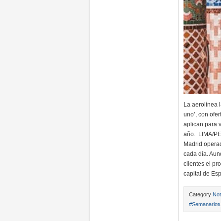
La aerolínea
uno’, con ofer
aplican para 
año. LIMA/PER
Madrid operad
cada día. Aun
clientes el p
capital de E
Category
Not
#Semanariotu