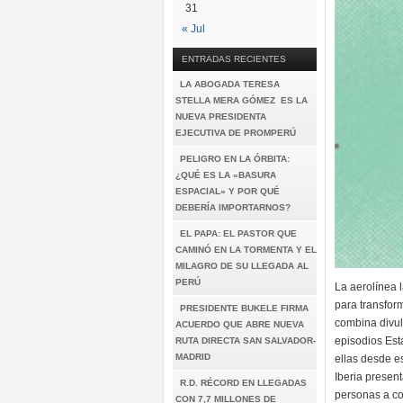
31
« Jul
ENTRADAS RECIENTES
LA ABOGADA TERESA
STELLA MERA GÓMEZ ES LA
NUEVA PRESIDENTA
EJECUTIVA DE PROMPERÚ
PELIGRO EN LA ÓRBITA:
¿QUÉ ES LA «BASURA
ESPACIAL» Y POR QUÉ
DEBERÍA IMPORTARNOS?
EL PAPA: EL PASTOR QUE
CAMINÓ EN LA TORMENTA Y EL
MILAGRO DE SU LLEGADA AL
PERÚ
La aerolínea 
para transfor
PRESIDENTE BUKELE FIRMA
combina divul
ACUERDO QUE ABRE NUEVA
episodios Est
RUTA DIRECTA SAN SALVADOR-
MADRID
ellas desde e
Iberia presen
R.D. RÉCORD EN LLEGADAS
personas a co
CON 7,7 MILLONES DE