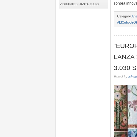
sonora innova
VISITANTES HASTA JULIO
Category
Aná
#ElCubodeOt
“EUROP
LANZA
3.030 
Posted by
admin