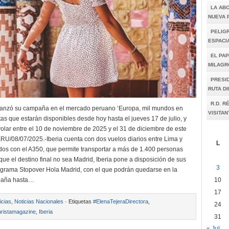
LA AB
NUEVA 
PELIGR
ESPACI
EL PAP
MILAGR
PRESI
RUTA D
R.D. R
 lanzó su campaña en el mercado peruano ‘Europa, mil mundos en
VISITAN
tas que estarán disponibles desde hoy hasta el jueves 17 de julio, y
volar entre el 10 de noviembre de 2025 y el 31 de diciembre de este
U/08/07/2025.-Iberia cuenta con dos vuelos diarios entre Lima y
L
os con el A350, que permite transportar a más de 1.400 personas
que el destino final no sea Madrid, Iberia pone a disposición de sus
3
rograma Stopover Hola Madrid, con el que podrán quedarse en la
10
spaña hasta…
17
icias
,
Noticias Nacionales
· Etiquetas
#ElenaTejeraDirectora
,
24
ristamagazine
,
Iberia
31
« Jul