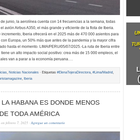
de junio, la aerolínea cuenta con 14 frecuencias a la semana, todas
l avión Airbus A350, el más grande y eficiente de la flota de Iberia.
e incremento, Iberia ofrecerá en el 2025 más de 470 000 asientos para
 con Europa, un 50% más que antes de la pandemia y la mayor cifra
rado hasta el momento. LIMA/PERU/05/07/2025.-La ruta de Iberia entre
 tiene un alto impacto social positivo: crea más de 15 000 empleos, el
ales van a parar a la economía peruana….
icias
,
Noticias Nacionales
· Etiquetas
#ElenaTejeraDirectora
,
#Lima/Madrid
,
ristamagazine
,
Iberia
: LA HABANA ES DONDE MENOS
 DE TODA AMÉRICA
on febrero 7, 2025 ·
Agregue un comentario