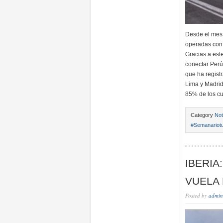
Desde el mes 
operadas con e
Gracias a est
conectar Perú
que ha regist
Lima y Madrid
85% de los cu
Category
Not
#Semanariotu
IBERIA
VUELA
Posted by
admin