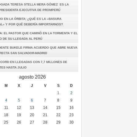
OGADA TERESA STELLA MERA GÓMEZ ES LA
PRESIDENTA EJECUTIVA DE PROMPERÚ
O EN LA ÓRBITA: ¿QUÉ ES LA «BASURA
AL» Y POR QUÉ DEBERÍA IMPORTARNOS?
A: EL PASTOR QUE CAMINÓ EN LA TORMENTA Y EL
O DE SU LLEGADA AL PERÚ
DENTE BUKELE FIRMA ACUERDO QUE ABRE NUEVA
IRECTA SAN SALVADOR-MADRID
ÉCORD EN LLEGADAS CON 7,7 MILLONES DE
TES HASTA JULIO
agosto 2026
M
X
J
V
S
D
1
2
4
5
6
7
8
9
11
12
13
14
15
16
18
19
20
21
22
23
25
26
27
28
29
30