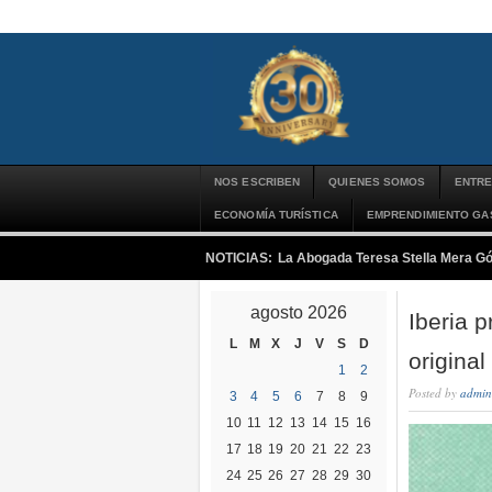
NOS ESCRIBEN
QUIENES SOMOS
ENTRE
ECONOMÍA TURÍSTICA
EMPRENDIMIENTO G
NOTICIAS:
La Abogada Teresa Stella Mera G
agosto 2026
Iberia 
L
M
X
J
V
S
D
origina
1
2
Posted by
admin
3
4
5
6
7
8
9
10
11
12
13
14
15
16
17
18
19
20
21
22
23
24
25
26
27
28
29
30