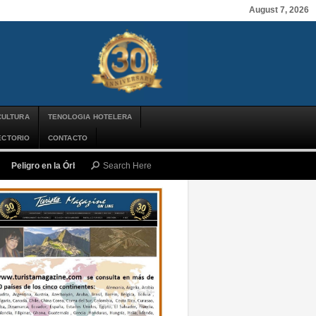
August 7, 2026
CULTURA
TENOLOGIA HOTELERA
ECTORIO
CONTACTO
Peligro en la Órbita: ¿Qué es la «Basura Espacial» y por qué debería impor