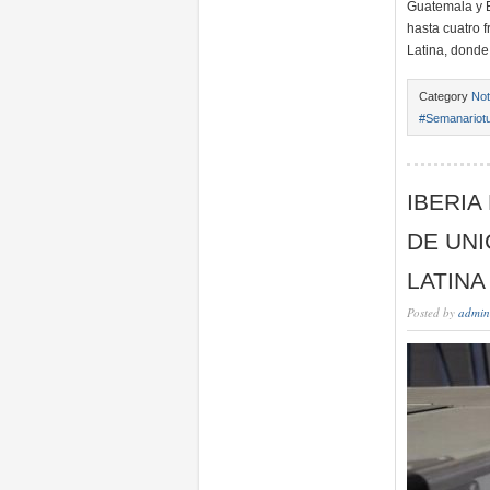
Guatemala y E
hasta cuatro 
Latina, donde
Category
Not
#Semanariotu
IBERIA
DE UNI
LATINA
Posted by
admin