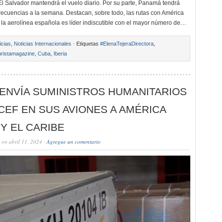
l Salvador mantendrá el vuelo diario. Por su parte, Panamá tendrá
frecuencias a la semana. Destacan, sobre todo, las rutas con América
 la aerolínea española es líder indiscutible con el mayor número de…
icias
,
Noticias Internacionales
· Etiquetas
#ElenaTejeraDirectora
,
ristamagazine
,
Cuba
,
Iberia
 ENVÍA SUMINISTROS HUMANITARIOS
CEF EN SUS AVIONES A AMÉRICA
 Y EL CARIBE
on abril 11, 2024 ·
Agregue un comentario