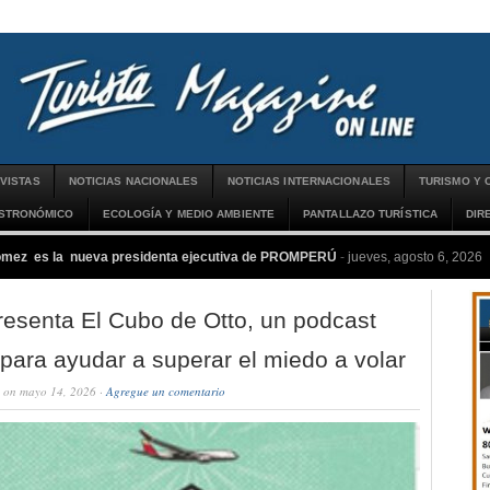
VISTAS
NOTICIAS NACIONALES
NOTICIAS INTERNACIONALES
TURISMO Y 
ASTRONÓMICO
ECOLOGÍA Y MEDIO AMBIENTE
PANTALLAZO TURÍSTICA
DIR
ómez es la nueva presidenta ejecutiva de PROMPERÚ
-
jueves, agosto 6, 2026
presenta El Cubo de Otto, un podcast
l para ayudar a superar el miedo a volar
on mayo 14, 2026 ·
Agregue un comentario