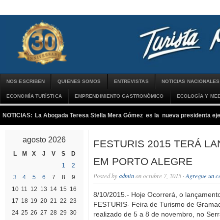
NOS ESCRIBEN
QUIENES SOMOS
ENTREVISTAS
NOTICIAS NACIONALES
ECONOMÍA TURÍSTICA
EMPRENDIMIENTO GASTRONÓMICO
ECOLOGÍA Y MED
NOTICIAS:
La Abogada Teresa Stella Mera Gómez es la nueva presidenta 
agosto 2026
FESTURIS 2015 TERÁ L
L
M
X
J
V
S
D
EM PORTO ALEGRE
1
2
Posted by
admin
on octubre 7, 2015 ·
Agregue un c
3
4
5
6
7
8
9
10
11
12
13
14
15
16
8/10/2015.- Hoje Ocorrerá, o lançamento 
17
18
19
20
21
22
23
FESTURIS- Feira de Turismo de Gramad
24
25
26
27
28
29
30
realizado de 5 a 8 de novembro, no Ser