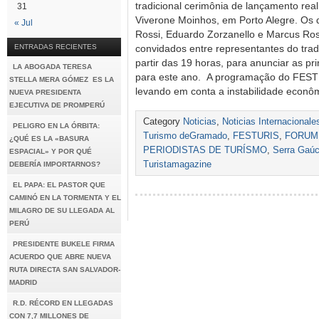
tradicional cerimônia de lançamento real
31
Viverone Moinhos, em Porto Alegre. Os 
« Jul
Rossi, Eduardo Zorzanello e Marcus Ro
ENTRADAS RECIENTES
convidados entre representantes do trad
partir das 19 horas, para anunciar as pr
LA ABOGADA TERESA
para este ano. A programação do FEST
STELLA MERA GÓMEZ ES LA
levando em conta a instabilidade econ
NUEVA PRESIDENTA
EJECUTIVA DE PROMPERÚ
Category
Noticias
,
Noticias Internacionale
PELIGRO EN LA ÓRBITA:
Turismo deGramado
,
FESTURIS
,
FORUM
¿QUÉ ES LA «BASURA
PERIODISTAS DE TURÍSMO
,
Serra Gaú
ESPACIAL» Y POR QUÉ
Turistamagazine
DEBERÍA IMPORTARNOS?
EL PAPA: EL PASTOR QUE
CAMINÓ EN LA TORMENTA Y EL
MILAGRO DE SU LLEGADA AL
PERÚ
PRESIDENTE BUKELE FIRMA
ACUERDO QUE ABRE NUEVA
RUTA DIRECTA SAN SALVADOR-
MADRID
R.D. RÉCORD EN LLEGADAS
CON 7,7 MILLONES DE