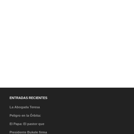
ENTRADAS RECIENTES
La Abogada Teresa
Stella Mera Gómez es la
Peligro en la Órbita:
nueva presidenta
¿Qué es la «Basura
El Papa: El pastor que
ejecutiva de PROMPERÚ
Espacial» y por qué
caminó en la tormenta y
Presidente Bukele firma