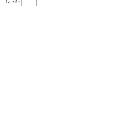
five + 5 =