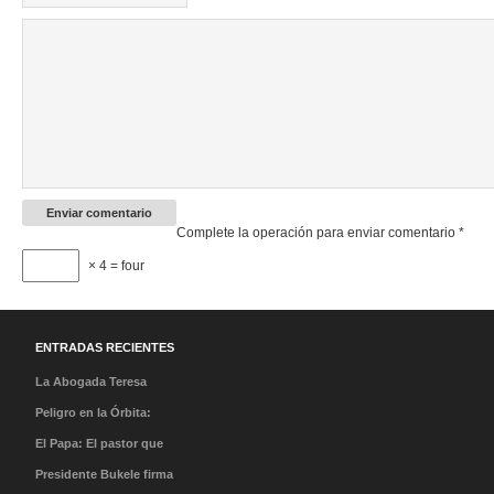
Complete la operación para enviar comentario
*
× 4 = four
ENTRADAS RECIENTES
La Abogada Teresa
Stella Mera Gómez es la
Peligro en la Órbita:
nueva presidenta
¿Qué es la «Basura
El Papa: El pastor que
ejecutiva de PROMPERÚ
Espacial» y por qué
caminó en la tormenta y
Presidente Bukele firma
debería importarnos?