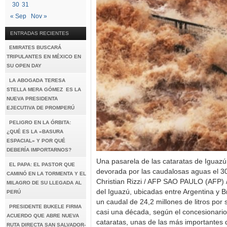
30
31
« Sep
Nov »
ENTRADAS RECIENTES
EMIRATES BUSCARÁ
TRIPULANTES EN MÉXICO EN
SU OPEN DAY
LA ABOGADA TERESA
STELLA MERA GÓMEZ ES LA
NUEVA PRESIDENTA
EJECUTIVA DE PROMPERÚ
PELIGRO EN LA ÓRBITA:
¿QUÉ ES LA «BASURA
ESPACIAL» Y POR QUÉ
DEBERÍA IMPORTARNOS?
Una pasarela de las cataratas de Iguazú 
EL PAPA: EL PASTOR QUE
devorada por las caudalosas aguas el 3
CAMINÓ EN LA TORMENTA Y EL
Christian Rizzi / AFP SAO PAULO (AFP) 
MILAGRO DE SU LLEGADA AL
del Iguazú, ubicadas entre Argentina y B
PERÚ
un caudal de 24,2 millones de litros po
PRESIDENTE BUKELE FIRMA
casi una década, según el concesionario
ACUERDO QUE ABRE NUEVA
cataratas, unas de las más importantes 
RUTA DIRECTA SAN SALVADOR-