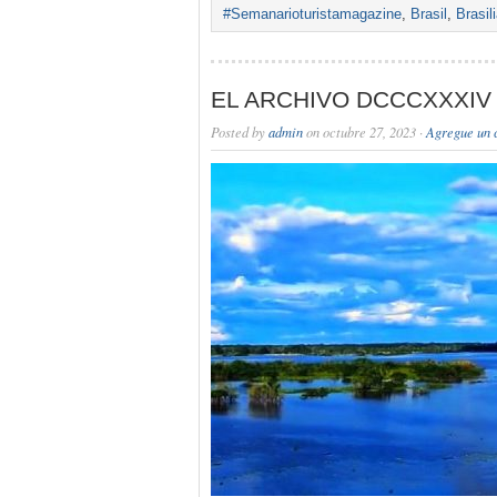
#Semanarioturistamagazine
,
Brasil
,
Brasil
EL ARCHIVO DCCCXXXIV
Posted by
admin
on octubre 27, 2023 ·
Agregue un 