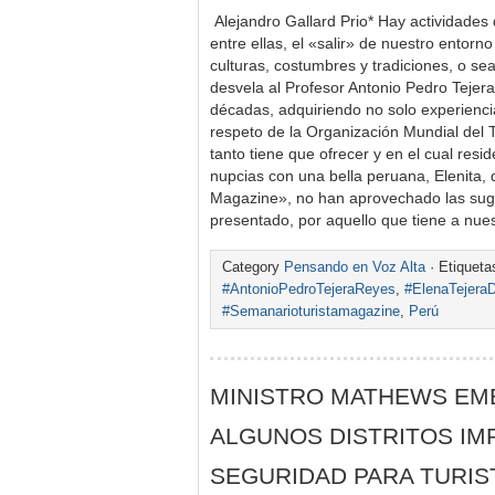
Alejandro Gallard Prio* Hay actividades
entre ellas, el «salir» de nuestro entor
culturas, costumbres y tradiciones, o 
desvela al Profesor Antonio Pedro Tejer
décadas, adquiriendo no solo experienci
respeto de la Organización Mundial del 
tanto tiene que ofrecer y en el cual res
nupcias con una bella peruana, Elenita, 
Magazine», no han aprovechado las sug
presentado, por aquello que tiene a nu
Category
Pensando en Voz Alta
· Etiquet
#AntonioPedroTejeraReyes
,
#ElenaTejeraD
#Semanarioturistamagazine
,
Perú
MINISTRO MATHEWS EM
ALGUNOS DISTRITOS IM
SEGURIDAD PARA TURIS