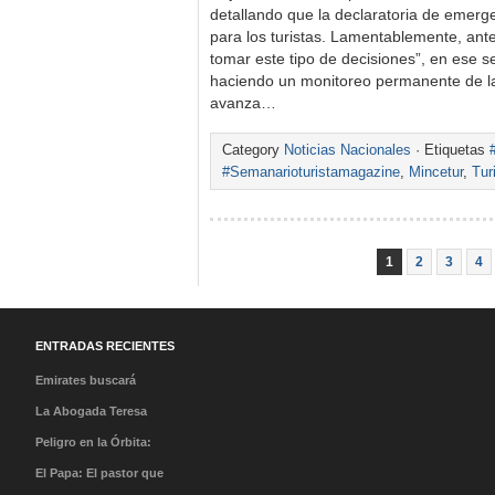
detallando que la declaratoria de emer
para los turistas. Lamentablemente, ante
tomar este tipo de decisiones”, en ese se
haciendo un monitoreo permanente de la
avanza…
Category
Noticias Nacionales
· Etiquetas
#Semanarioturistamagazine
,
Mincetur
,
Tur
1
2
3
4
ENTRADAS RECIENTES
Emirates buscará
tripulantes en México en
La Abogada Teresa
su Open Day
Stella Mera Gómez es la
Peligro en la Órbita:
nueva presidenta
¿Qué es la «Basura
El Papa: El pastor que
ejecutiva de PROMPERÚ