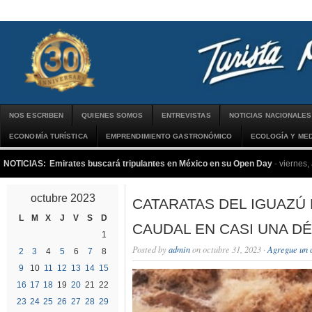
NOS ESCRIBEN
QUIENES SOMOS
ENTREVISTAS
NOTICIAS NACIONALES
ECONOMÍA TURÍSTICA
EMPRENDIMIENTO GASTRONÓMICO
ECOLOGÍA Y MED
NOTICIAS:
Emirates buscará tripulantes en México en su Open Day
-
viernes,
octubre 2023
CATARATAS DEL IGUAZÚ
L
M
X
J
V
S
D
CAUDAL EN CASI UNA D
1
Posted by
admin
on octubre 31, 2023 ·
Agregue un 
2
3
4
5
6
7
8
9
10
11
12
13
14
15
16
17
18
19
20
21
22
23
24
25
26
27
28
29