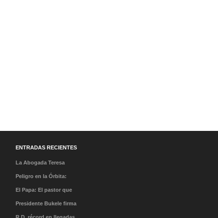
ENTRADAS RECIENTES
La Abogada Teresa
Stella Mera Gómez es la
Peligro en la Órbita:
nueva presidenta
¿Qué es la «Basura
El Papa: El pastor que
ejecutiva de PROMPERÚ
Espacial» y por qué
caminó en la tormenta y
Presidente Bukele firma
debería importarnos?
el milagro de su llegada
acuerdo que abre nueva
R.D. récord en llegadas