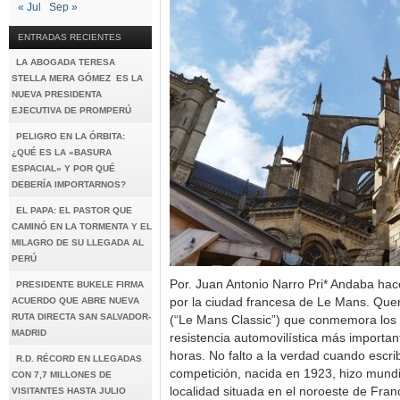
« Jul
Sep »
ENTRADAS RECIENTES
LA ABOGADA TERESA
STELLA MERA GÓMEZ ES LA
NUEVA PRESIDENTA
EJECUTIVA DE PROMPERÚ
PELIGRO EN LA ÓRBITA:
¿QUÉ ES LA «BASURA
ESPACIAL» Y POR QUÉ
DEBERÍA IMPORTARNOS?
EL PAPA: EL PASTOR QUE
CAMINÓ EN LA TORMENTA Y EL
MILAGRO DE SU LLEGADA AL
PERÚ
Por. Juan Antonio Narro Pri* Andaba ha
PRESIDENTE BUKELE FIRMA
ACUERDO QUE ABRE NUEVA
por la ciudad francesa de Le Mans. Que
RUTA DIRECTA SAN SALVADOR-
(“Le Mans Classic”) que conmemora los 
MADRID
resistencia automovilística más importa
horas. No falto a la verdad cuando escri
R.D. RÉCORD EN LLEGADAS
competición, nacida en 1923, hizo mund
CON 7,7 MILLONES DE
localidad situada en el noroeste de Franc
VISITANTES HASTA JULIO