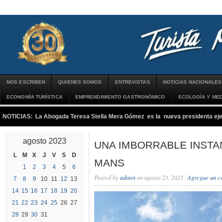
NOS ESCRIBEN
QUIENES SOMOS
ENTREVISTAS
NOTICIAS NACIONALES
ECONOMÍA TURÍSTICA
EMPRENDIMIENTO GASTRONÓMICO
ECOLOGÍA Y MED
NOTICIAS:
La Abogada Teresa Stella Mera Gómez es la nueva presidenta 
agosto 2023
UNA IMBORRABLE INSTA
L
M
X
J
V
S
D
MANS
1
2
3
4
5
6
Posted by
admin
on agosto 23, 2023 ·
Agregue un c
7
8
9
10
11
12
13
14
15
16
17
18
19
20
21
22
23
24
25
26
27
28
29
30
31