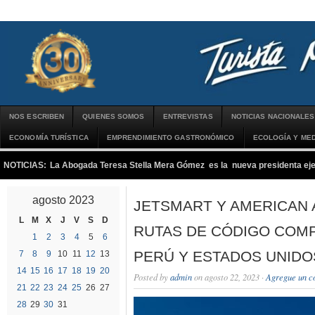
NOS ESCRIBEN
QUIENES SOMOS
ENTREVISTAS
NOTICIAS NACIONALES
ECONOMÍA TURÍSTICA
EMPRENDIMIENTO GASTRONÓMICO
ECOLOGÍA Y MED
NOTICIAS:
La Abogada Teresa Stella Mera Gómez es la nueva presidenta 
agosto 2023
JETSMART Y AMERICAN 
L
M
X
J
V
S
D
RUTAS DE CÓDIGO COM
1
2
3
4
5
6
PERÚ Y ESTADOS UNIDO
7
8
9
10
11
12
13
14
15
16
17
18
19
20
Posted by
admin
on agosto 22, 2023 ·
Agregue un c
21
22
23
24
25
26
27
28
29
30
31