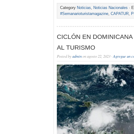
Category
Noticias
,
Noticias Nacionales
· E
#Semanarioturistamagazine
,
CAPATUR
,
P
CICLÓN EN DOMINICANA
AL TURISMO
Posted by
admin
on agosto 22, 2023 ·
Agregue un c