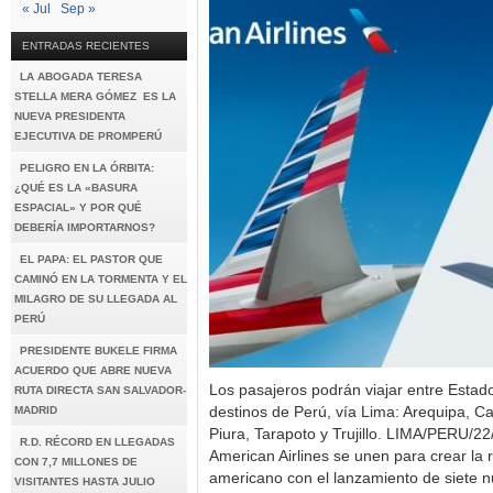
« Jul
Sep »
ENTRADAS RECIENTES
LA ABOGADA TERESA
STELLA MERA GÓMEZ ES LA
NUEVA PRESIDENTA
EJECUTIVA DE PROMPERÚ
PELIGRO EN LA ÓRBITA:
¿QUÉ ES LA «BASURA
ESPACIAL» Y POR QUÉ
DEBERÍA IMPORTARNOS?
EL PAPA: EL PASTOR QUE
CAMINÓ EN LA TORMENTA Y EL
MILAGRO DE SU LLEGADA AL
PERÚ
PRESIDENTE BUKELE FIRMA
ACUERDO QUE ABRE NUEVA
Los pasajeros podrán viajar entre Estado
RUTA DIRECTA SAN SALVADOR-
MADRID
destinos de Perú, vía Lima: Arequipa, C
Piura, Tarapoto y Trujillo. LIMA/PERU/
R.D. RÉCORD EN LLEGADAS
American Airlines se unen para crear la 
CON 7,7 MILLONES DE
americano con el lanzamiento de siete 
VISITANTES HASTA JULIO