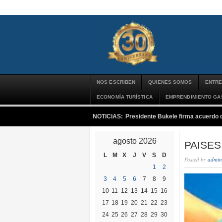
NOS ESCRIBEN
QUIENES SOMOS
ENTRE
ECONOMÍA TURÍSTICA
EMPRENDIMIENTO G
NOTICIAS:
Presidente Bukele firma acuerdo 
agosto 2026
PAISES
L
M
X
J
V
S
D
Posted by
admin
1
2
3
4
5
6
7
8
9
10
11
12
13
14
15
16
17
18
19
20
21
22
23
24
25
26
27
28
29
30