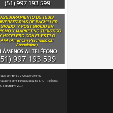
otas de Prensa y Colaboraciones:
magazine.com TuristaMagazine SAC - Teléfono:
99 copyrigth© 2014