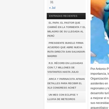
31
« Jul
ENTRADAS RECIENTES
EL PAPA: EL PASTOR QUE
CAMINÓ EN LA TORMENTA Y EL
MILAGRO DE SU LLEGADA AL
PERÚ
PRESIDENTE BUKELE FIRMA
ACUERDO QUE ABRE NUEVA
RUTA DIRECTA SAN SALVADOR-
MADRID
R.D. RÉCORD EN LLEGADAS
CON 7,7 MILLONES DE
Por Antonio-P
VISITANTES HASTA JULIO
importancia, 
Organización 
ARICA Y PARINACOTA AFINAN
asistentes en
DETALLES PARA RECIBIR EL
XLII CONGRESO ACHET
regionales y 
desarrollo tur
UN MES CON ECLIPSE Y
a mejorar el n
LLUVIA DE METEOROS
sus necesidad
arqueológico 