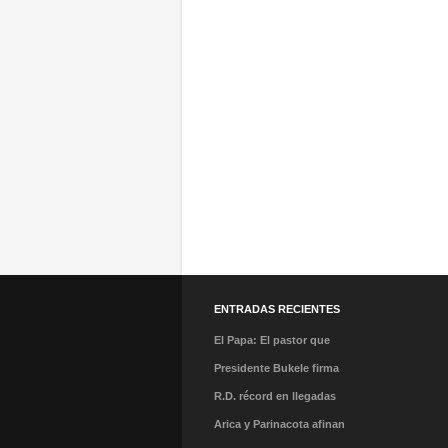
ENTRADAS RECIENTES
El Papa: El pastor que
caminó en la tormenta y
Presidente Bukele firma
el milagro de su llegada
acuerdo que abre nueva
R.D. récord en llegadas
al Perú
ruta directa San
con 7,7 millones de
Arica y Parinacota afinan
Salvador-Madrid
visitantes hasta julio
detalles para recibir el