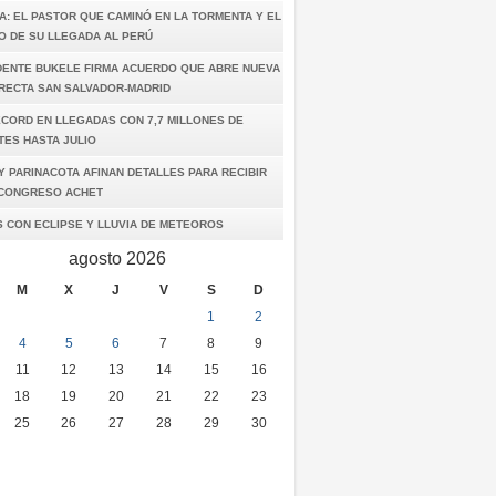
A: EL PASTOR QUE CAMINÓ EN LA TORMENTA Y EL
O DE SU LLEGADA AL PERÚ
DENTE BUKELE FIRMA ACUERDO QUE ABRE NUEVA
IRECTA SAN SALVADOR-MADRID
ÉCORD EN LLEGADAS CON 7,7 MILLONES DE
TES HASTA JULIO
Y PARINACOTA AFINAN DETALLES PARA RECIBIR
I CONGRESO ACHET
S CON ECLIPSE Y LLUVIA DE METEOROS
agosto 2026
M
X
J
V
S
D
1
2
4
5
6
7
8
9
11
12
13
14
15
16
18
19
20
21
22
23
25
26
27
28
29
30