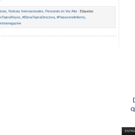
icias
,
Noticias Internacionales
,
Pensando en Voz Alta
· Etiquetas
roTejeraReyes
,
#ElenaTejeraDirectora
,
#Paisesenelinfierno
,
ristamagazine
ENTRA