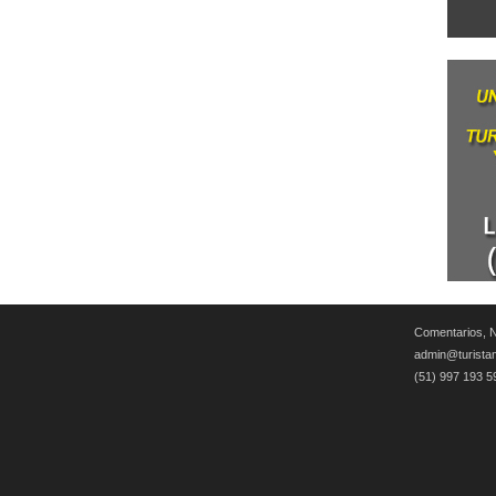
Comentarios, N
admin@turista
(51) 997 193 5