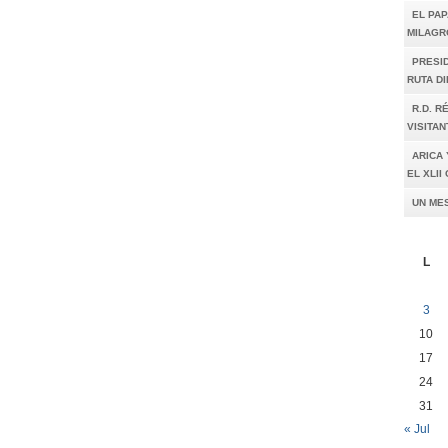
EL PAP
MILAGR
PRESI
RUTA D
R.D. R
VISITAN
ARICA 
EL XLI
UN ME
L
3
10
17
24
31
« Jul