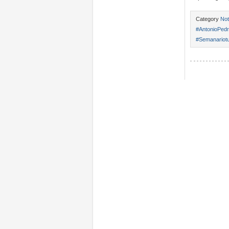
Category
Not
#AntonioPed
#Semanariotu