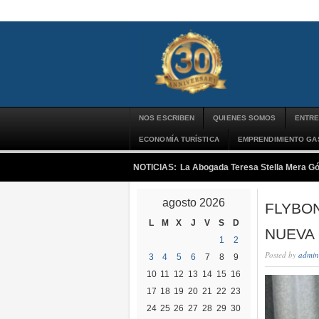
NOS ESCRIBEN
QUIENES SOMOS
ENTRE
ECONOMÍA TURÍSTICA
EMPRENDIMIENTO G
NOTICIAS:
La Abogada Teresa Stella Mera G
agosto 2026
FLYBO
L
M
X
J
V
S
D
NUEVA
1
2
Posted by
admin
3
4
5
6
7
8
9
10
11
12
13
14
15
16
17
18
19
20
21
22
23
24
25
26
27
28
29
30