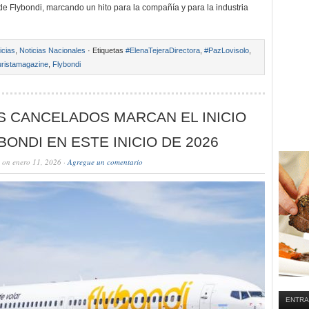
 de Flybondi, marcando un hito para la compañía y para la industria
icias
,
Noticias Nacionales
· Etiquetas
#ElenaTejeraDirectora
,
#PazLovisolo
,
ristamagazine
,
Flybondi
S CANCELADOS MARCAN EL INICIO
BONDI EN ESTE INICIO DE 2026
on enero 11, 2026 ·
Agregue un comentario
ENTRA