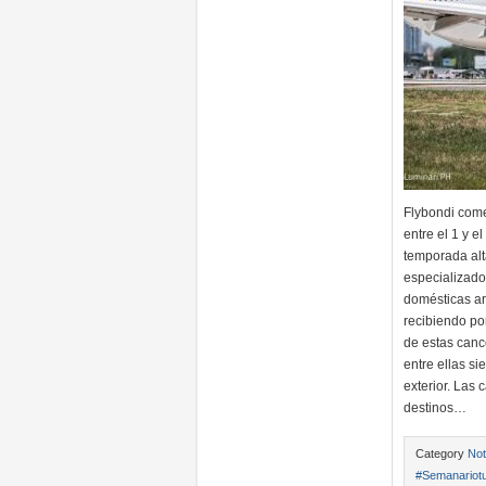
Flybondi come
entre el 1 y e
temporada al
especializado
domésticas ar
recibiendo po
de estas canc
entre ellas s
exterior. Las
destinos…
Category
Not
#Semanariotu