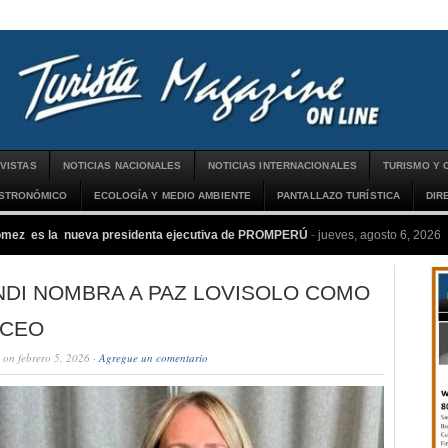
VISTAS
NOTICIAS NACIONALES
NOTICIAS INTERNACIONALES
TURISMO Y 
ASTRONÓMICO
ECOLOGÍA Y MEDIO AMBIENTE
PANTALLAZO TURÍSTICA
DIR
ómez es la nueva presidenta ejecutiva de PROMPERÚ
-
jueves, agosto 6, 2026
NDI NOMBRA A PAZ LOVISOLO COMO
 CEO
on febrero 5, 2026 ·
Agregue un comentario