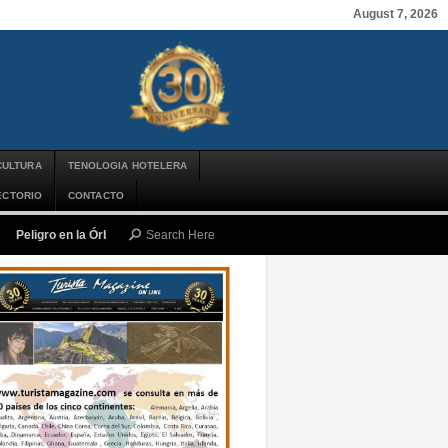
August 7, 2026
CULTURA
TENOLOGIA HOTELERA
ECTORIO
CONTACTO
Peligro en la Órbita: ¿Qué es la «Basura Espacial» y por qué debería impor