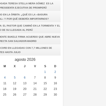
OGADA TERESA STELLA MERA GÓMEZ ES LA
PRESIDENTA EJECUTIVA DE PROMPERÚ
O EN LA ÓRBITA: ¿QUÉ ES LA «BASURA
AL» Y POR QUÉ DEBERÍA IMPORTARNOS?
A: EL PASTOR QUE CAMINÓ EN LA TORMENTA Y EL
O DE SU LLEGADA AL PERÚ
DENTE BUKELE FIRMA ACUERDO QUE ABRE NUEVA
IRECTA SAN SALVADOR-MADRID
ÉCORD EN LLEGADAS CON 7,7 MILLONES DE
TES HASTA JULIO
agosto 2026
M
X
J
V
S
D
1
2
4
5
6
7
8
9
11
12
13
14
15
16
18
19
20
21
22
23
25
26
27
28
29
30