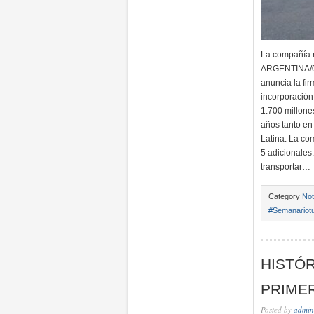
La compañía r
ARGENTINA/02/
anuncia la fi
incorporación
1.700 millone
años tanto en
Latina. La co
5 adicionales
transportar…
Category
Not
#Semanariotu
HISTÓR
PRIMER
Posted by
admin