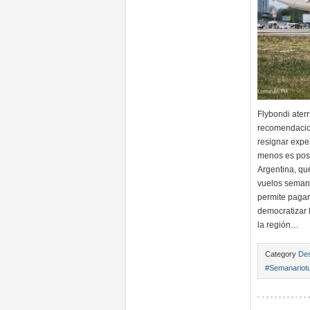
Flybondi ater
recomendacion
resignar expe
menos es posi
Argentina, qu
vuelos semana
permite pagar
democratizar 
la región…
Category
Des
#Semanariotu