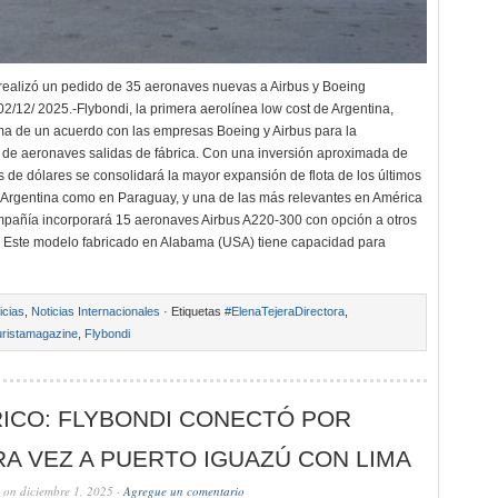
ealizó un pedido de 35 aeronaves nuevas a Airbus y Boeing
12/ 2025.-Flybondi, la primera aerolínea low cost de Argentina,
rma de un acuerdo con las empresas Boeing y Airbus para la
 de aeronaves salidas de fábrica. Con una inversión aproximada de
s de dólares se consolidará la mayor expansión de flota de los últimos
 Argentina como en Paraguay, y una de las más relevantes en América
mpañía incorporará 15 aeronaves Airbus A220-300 con opción a otros
. Este modelo fabricado en Alabama (USA) tiene capacidad para
icias
,
Noticias Internacionales
· Etiquetas
#ElenaTejeraDirectora
,
ristamagazine
,
Flybondi
ICO: FLYBONDI CONECTÓ POR
A VEZ A PUERTO IGUAZÚ CON LIMA
on diciembre 1, 2025 ·
Agregue un comentario