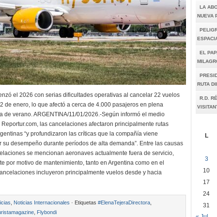
LA AB
NUEVA 
PELIGR
ESPACI
EL PAP
MILAGR
PRESI
RUTA D
nzó el 2026 con serias dificultades operativas al cancelar 22 vuelos
R.D. R
l 2 de enero, lo que afectó a cerca de 4.000 pasajeros en plena
VISITAN
ta de verano. ARGENTINA/11/01/2026.-Según informó el medio
 Reportur.com, las cancelaciones afectaron principalmente rutas
gentinas “y profundizaron las críticas que la compañía viene
L
r su desempeño durante períodos de alta demanda”. Entre las causas
elaciones se mencionan aeronaves actualmente fuera de servicio,
3
iete por motivo de mantenimiento, tanto en Argentina como en el
10
 cancelaciones incluyeron principalmente vuelos desde y hacia
17
24
icias
,
Noticias Internacionales
· Etiquetas
#ElenaTejeraDirectora
,
31
ristamagazine
,
Flybondi
« Jul