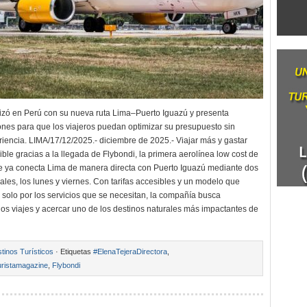
rizó en Perú con su nueva ruta Lima–Puerto Iguazú y presenta
es para que los viajeros puedan optimizar su presupuesto sin
riencia. LIMA/17/12/2025.- diciembre de 2025.- Viajar más y gastar
ble gracias a la llegada de Flybondi, la primera aerolínea low cost de
e ya conecta Lima de manera directa con Puerto Iguazú mediante dos
les, los lunes y viernes. Con tarifas accesibles y un modelo que
 solo por los servicios que se necesitan, la compañía busca
los viajes y acercar uno de los destinos naturales más impactantes de
tinos Turísticos
· Etiquetas
#ElenaTejeraDirectora
,
ristamagazine
,
Flybondi