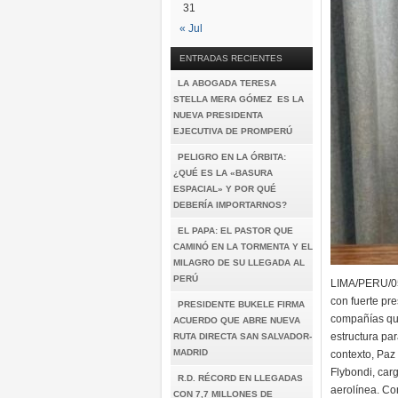
31
« Jul
ENTRADAS RECIENTES
LA ABOGADA TERESA
STELLA MERA GÓMEZ ES LA
NUEVA PRESIDENTA
EJECUTIVA DE PROMPERÚ
PELIGRO EN LA ÓRBITA:
¿QUÉ ES LA «BASURA
ESPACIAL» Y POR QUÉ
DEBERÍA IMPORTARNOS?
EL PAPA: EL PASTOR QUE
CAMINÓ EN LA TORMENTA Y EL
MILAGRO DE SU LLEGADA AL
PERÚ
LIMA/PERU/05
con fuerte pr
PRESIDENTE BUKELE FIRMA
compañías que
ACUERDO QUE ABRE NUEVA
estructura pa
RUTA DIRECTA SAN SALVADOR-
MADRID
contexto, Paz
Flybondi, car
R.D. RÉCORD EN LLEGADAS
aerolínea. Co
CON 7,7 MILLONES DE