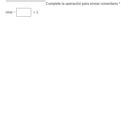
Complete la operación para enviar comentario
*
nine −
= 1